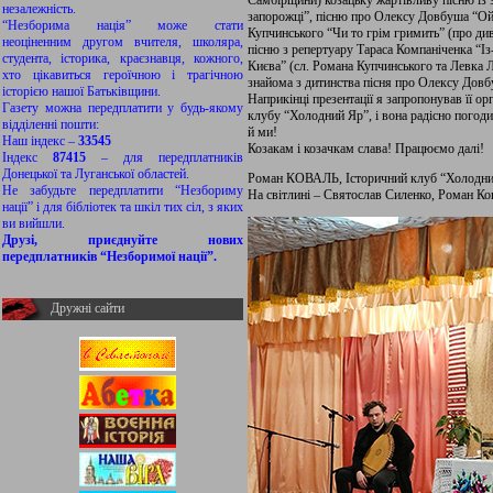
Самбірщини) козацьку жартівливу пісню із 
незалежність.
запорожці”, пісню про Олексу Довбуша “Ой 
“Незборима нація” може стати
Купчинського “Чи то грім гримить” (про ди
неоціненним другом вчителя, школяра,
пісню з репертуару Тараса Компаніченка “Із-
студента, історика, краєзнавця, кожного,
Києва” (сл. Романа Купчинського та Левка 
хто цікавиться героїчною і трагічною
знайома з дитинства пісня про Олексу Довбу
історією нашої Батьківщини.
Наприкінці презентації я запропонував її о
Газету можна передплатити у будь-якому
клубу “Холодний Яр”, і вона радісно погоди
відділенні пошти:
й ми!
Наш індекс –
33545
Козакам і козачкам слава! Працюємо далі!
Індекс
87415
– для передплатників
Донецької та Луганської областей.
Роман КОВАЛЬ, Історичний клуб “Холодни
Не забудьте передплатити “Незбориму
На світлині – Святослав Силенко, Роман К
нації” і для бібліотек та шкіл тих сіл, з яких
ви вийшли.
Друзі, приєднуйте нових
передплатників “Незборимої нації”.
Дружні сайти