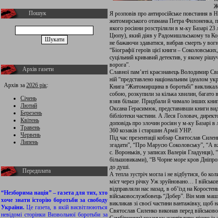
Ж
Пошук
Я розповів про антиросійське повстання в Н
житомирського отамана Петра Филоненка, 
якого росіяни розстріляли в м-ку Базарі 23
Цюпу), який діяв у Радомишльському та Кор
не бажаючи здаватися, вибрав смерть у вогн
“Біографії героїв цієї книги – Соколовських
суцільний кривавий детектив, у якому рішуч
ворога”.
Архів газети
Славної пам’яті краєзнавець Володимир Свя
ній “представлено національним ідеалом укр
Архів за
2026 рік
:
Книга “Житомирщина в боротьбі” викликала ці
собою, розкупили за кілька хвилин, багато 
Січень
взяв більше. Придбали й чимало інших книг
Лютий
Оксана Герасимюк, представивши книги вид
Березень
бібліотеки частини. А Леся Головач, директ
Квітень
доповідь про злочин росіян у м-ку Базарі в 
Травень
360 козаків і старшин Армії УНР.
Червень
Під час презентації кобзар Святослав Силен
Липень
згадати”, “Про Марусю Соколовську”, “А вж
с. Вороньків, у записах Валерія Гладунця), 
більшовиками), “В Чорне море кров Дніпром
до душі.
Передплата
А тепла зустріч могла і не відбутися, бо к
міст через річку Уж зруйновано… І військов
відправляли нас назад, в об’їзд на Коростен
“Незборима нація” – газета для тих, хто
військовослужбовець “Добер”. Він мив маш
хоче знати історію боротьби за свободу
викликав зі своєї частини вантажівку, щоб н
України.
Це газета, в якій висвітлюються
Святослав Силенко виконав перед військов
невідомі сторінки Визвольної боротьби за