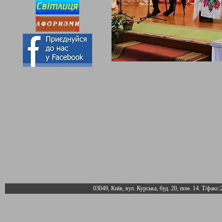
03049, Київ, вул. Курська, буд. 20, пом. 14. Т/факс: