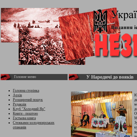
У Народичі до вояків
Головне меню
Головна сторінка
Архів
Ю
Розширений пошук
д
Редакція
м
Клуб "Холодний Яр"
д
Книги - поштою
О
Гостьова книга
М
Стежками холодноярських
З
отаманів
к
м
т