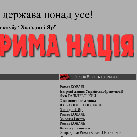
Історія Визвольних змагань
Роман КОВАЛЬ
Багряні жнива Української революції
Яків ГАЛЬЧЕВСЬКИЙ
З воєнного нотатника
Юрій ГОРЛІС-ГОРСЬКИЙ
Холодний Яр
Роман КОВАЛЬ
За волю і честь
Роман КОВАЛЬ
Коли кулі співали
Упорядники Роман Коваль і Віктор Рог