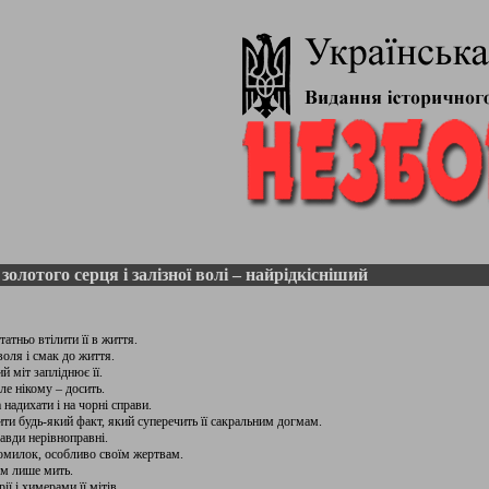
золотого серця і залізної волі – найрідкісніший
атньо втілити її в життя.
воля і смак до життя.
ий міт запліднює її.
ле нікому – досить.
надихати і на чорні справи.
ити будь-який факт, який суперечить її сакральним догмам.
равди нерівноправні.
помилок, особливо своїм жертвам.
ом лише мить.
ї і химерами її мітів.