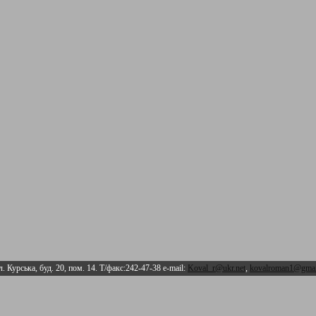
л. Курська, буд. 20, пом. 14. Т/факс:242-47-38 e-mail:
Koval_r@ukr.net
,
kovalroman1@gmai