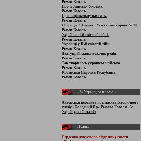
Роман Коваль
Про Кубанську Україну.
Роман Коваль
Про національну пам’ять.
Роман Коваль
Операція "Заповіт" Чекістська справа №206.
Роман Коваль
Україна в І-й світовій війні.
Роман Коваль
Українці у ІІ-й світовій війні.
Роман Коваль
Долі українських козачих родів.
Роман Коваль
Так творилось українське військо.
Роман Коваль
Кубанська Народна Республіка.
Роман Коваль
«За Україну, за її волю!»
Авторська передача президента Історичного
клубу «Холодний Яр» Романа Коваля «За
Україну, за її волю!»
Подяка
Сердечно дякуємо за підтримку
газети