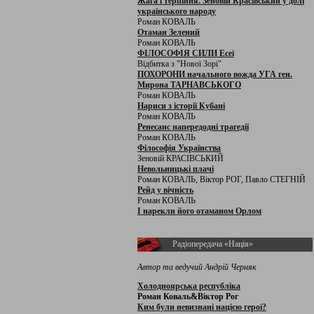
Жага і терпіння. Зеновій Красівський у долі
українського народу
Роман КОВАЛЬ
Отаман Зелений
Роман КОВАЛЬ
ФІЛОСОФІЯ СИЛИ Есеї
Відбитка з "Нової Зорі"
ПОХОРОНИ начального вожда УГА ген.
Мирона ТАРНАВСЬКОГО
Роман КОВАЛЬ
Нариси з історії Кубані
Роман КОВАЛЬ
Ренесанс напередодні трагедії
Роман КОВАЛЬ
Філософія Українства
Зеновій КРАСІВСЬКИЙ
Невольницькі плачі
Роман КОВАЛЬ, Віктор РОГ, Павло СТЕГНІЙ
Рейд у вічність
Роман КОВАЛЬ
І нарекли його отаманом Орлом
Радіопередача «Нація»
Автор та ведучий Андрій Черняк
Холодноярська республіка
Роман Коваль&Віктор Рог
Ким були невизнані нацією герої?