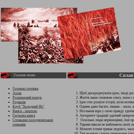
Сплав 
Головне меню
Головна сторінка
Архів
Щоб дискредитувати ідею, іноді дост
Розширений пошук
Життя наше сповнене сенсу, поки є 
Редакція
Ідея стає рушієм історії, коли велик
Клуб "Холодний Яр"
Одним дано багато, іншим – мало, а
Книги - поштою
Незламна віра у свою правду здатна 
Гостьова книга
Авторитет традиції здатний запереч
Стежками холодноярських
Оскільки люди нерівноцінні, їхні п
отаманів
Тирани ніколи не вибачають своїх 
Момент істини триває недовго, час
Тіні великих стають примарами історі