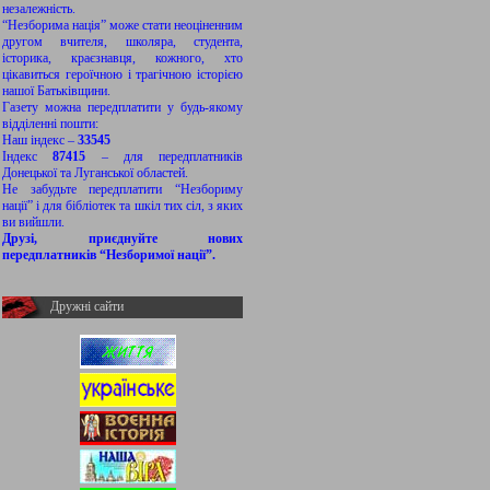
незалежність.
“Незборима нація” може стати неоціненним
другом вчителя, школяра, студента,
історика, краєзнавця, кожного, хто
цікавиться героїчною і трагічною історією
нашої Батьківщини.
Газету можна передплатити у будь-якому
відділенні пошти:
Наш індекс –
33545
Індекс
87415
– для передплатників
Донецької та Луганської областей.
Не забудьте передплатити “Незбориму
нації” і для бібліотек та шкіл тих сіл, з яких
ви вийшли.
Друзі, приєднуйте нових
передплатників “Незборимої нації”.
Дружні сайти