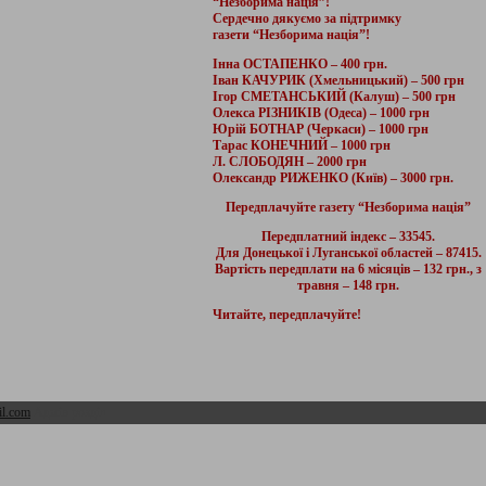
“Незборима нація”!
Сердечно дякуємо за підтримку
газети “Незборима нація”!
Інна ОСТАПЕНКО – 400 грн.
Іван КАЧУРИК (Хмельницький) – 500 грн
Ігор СМЕТАНСЬКИЙ (Калуш) – 500 грн
Олекса РІЗНИКІВ (Одеса) – 1000 грн
Юрій БОТНАР (Черкаси) – 1000 грн
Тарас КОНЕЧНИЙ – 1000 грн
Л. СЛОБОДЯН – 2000 грн
Олександр РИЖЕНКО (Київ) – 3000 грн.
Передплачуйте газету “Незборима нація”
Передплатний індекс – 33545.
Для Донецької і Луганської областей – 87415.
Вартість передплати на 6 місяців – 132 грн., з
травня – 148 грн.
Читайте, передплачуйте!
l.com
Адмін розділ