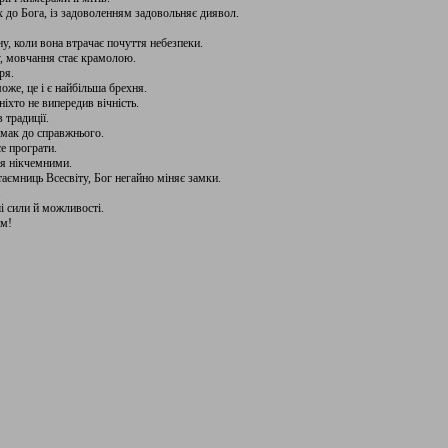
 до Бога, із задоволенням задовольняє диявол.
у, коли вона втрачає почуття небезпеки.
у, мовчання стає крамолою.
ря.
же, це і є найбільша брехня.
ніхто не випередив вічність.
 традиції.
мак до справжнього.
е програти.
я нікчемними.
таємниць Всесвіту, Бог негайно міняє замки.
.
 сили й можливості.
ім!