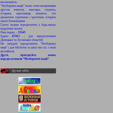
незалежність.
“Незборима нація” може стати неоціненним
другом вчителя, школяра, студента,
історика, краєзнавця, кожного, хто
цікавиться героїчною і трагічною історією
нашої Батьківщини.
Газету можна передплатити у будь-якому
відділенні пошти:
Наш індекс –
33545
Індекс
87415
– для передплатників
Донецької та Луганської областей.
Не забудьте передплатити “Незбориму
нації” і для бібліотек та шкіл тих сіл, з яких
ви вийшли.
Друзі, приєднуйте нових
передплатників “Незборимої нації”.
Дружні сайти