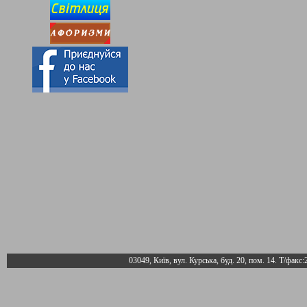
03049, Київ, вул. Курська, буд. 20, пом. 14. Т/факс: