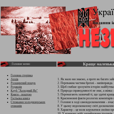
Краще маленька 
Головне меню
Головна сторінка
Архів
1. Як мало ми знаємо, а проте як багато зай
Розширений пошук
2. Переважна частина брехні – напівправда.
Редакція
3. Щоб глибше зрозуміти історію майбутньо
Клуб "Холодний Яр"
4. Природа справедливості не знає, а жінка 
Книги - поштою
5. Перемагають зазвичай ті, що здатні кращ
Гостьова книга
6. Красномовні факти розлогих коментарів 
Стежками холодноярських
7. Головне в ході самовдосконалення – вчас
отаманів
8. У цьому недосконалому світі досконалим
9. Характер – це воля керуватися своїми п
10. У кожному міфі зашифрована традиція.