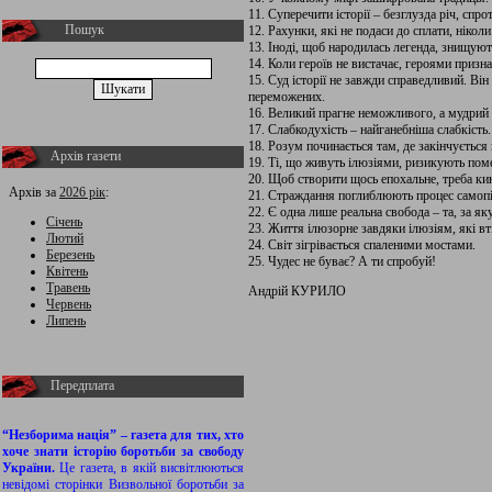
11. Суперечити історії – безглузда річ, спро
Пошук
12. Рахунки, які не подаси до сплати, ніколи
13. Іноді, щоб народилась легенда, знищуют
14. Коли героїв не вистачає, героями призн
15. Суд історії не завжди справедливий. Ві
переможених.
16. Великий прагне неможливого, а мудрий
17. Слабкодухість – найганебніша слабкість.
18. Розум починається там, де закінчується 
Архів газети
19. Ті, що живуть ілюзіями, ризикують пом
20. Щоб створити щось епохальне, треба ки
Архів за
2026 рік
:
21. Страждання поглиблюють процес самопі
22. Є одна лише реальна свобода – та, за як
Січень
23. Життя ілюзорне завдяки ілюзіям, які вт
Лютий
24. Світ зігрівається спаленими мостами.
Березень
25. Чудес не буває? А ти спробуй!
Квітень
Травень
Андрій КУРИЛО
Червень
Липень
Передплата
“Незборима нація” – газета для тих, хто
хоче знати історію боротьби за свободу
України.
Це газета, в якій висвітлюються
невідомі сторінки Визвольної боротьби за