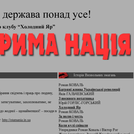
Історія Визвольних змагань
Роман КОВАЛЬ
Багряні жнива Української революції
рання свідчень і праць про людину,
Яків ГАЛЬЧЕВСЬКИЙ
З воєнного нотатника
т затягуватиме, захоплюватиме, не
Юрій ГОРЛІС-ГОРСЬКИЙ
Холодний Яр
до жодної – щонайменшої! – посади в
Роман КОВАЛЬ
За волю і честь
т:
http://otamania.in.ua
Роман КОВАЛЬ
Коли кулі співали
Упорядники Роман Коваль і Віктор Рог