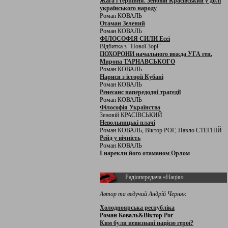
Жага і терпіння. Зеновій Красівський у долі
українського народу
Роман КОВАЛЬ
Отаман Зелений
Роман КОВАЛЬ
ФІЛОСОФІЯ СИЛИ Есеї
Відбитка з "Нової Зорі"
ПОХОРОНИ начального вожда УГА ген.
Мирона ТАРНАВСЬКОГО
Роман КОВАЛЬ
Нариси з історії Кубані
Роман КОВАЛЬ
Ренесанс напередодні трагедії
Роман КОВАЛЬ
Філософія Українства
Зеновій КРАСІВСЬКИЙ
Невольницькі плачі
Роман КОВАЛЬ, Віктор РОГ, Павло СТЕГНІЙ
Рейд у вічність
Роман КОВАЛЬ
І нарекли його отаманом Орлом
Радіопередача «Нація»
Автор та ведучий Андрій Черняк
Холодноярська республіка
Роман Коваль&Віктор Рог
Ким були невизнані нацією герої?