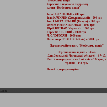
“Незборима нація”!
Сердечно дякуємо за підтримку
газети “Незборима нація”!
Інна ОСТАПЕНКО – 400 грн.
Іван КАЧУРИК (Хмельницький) – 500 грн
Ігор СМЕТАНСЬКИЙ (Калуш) – 500 грн
Олекса РІЗНИКІВ (Одеса) – 1000 грн
Юрій БОТНАР (Черкаси) – 1000 грн
Тарас КОНЕЧНИЙ – 1000 грн
Л. СЛОБОДЯН – 2000 грн
Олександр РИЖЕНКО (Київ) – 3000 грн.
Передплачуйте газету “Незборима нація”
Передплатний індекс – 33545.
Для Донецької і Луганської областей – 87415.
Вартість передплати на 6 місяців – 132 грн., з
травня – 148 грн.
Читайте, передплачуйте!
l.com
Адмін розділ