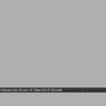
л. Курська, буд. 20, пом. 14. Т/факс:242-47-38 e-mail:
Koval_r@ukr.net
,
kovalroman1@gmai