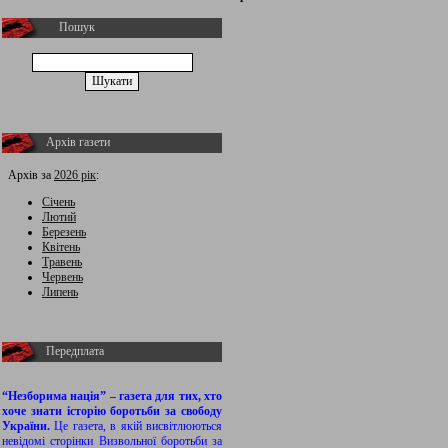
Пошук
Архів газети
Архів за
2026 рік
:
Січень
Лютий
Березень
Квітень
Травень
Червень
Липень
Передплата
“Незборима нація” – газета для тих, хто
хоче знати історію боротьби за свободу
України.
Це газета, в якій висвітлюються
невідомі сторінки Визвольної боротьби за