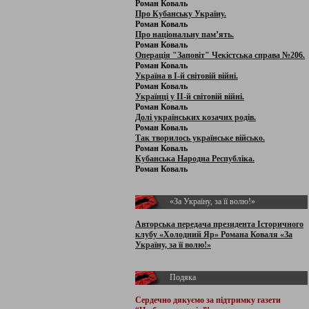
Роман Коваль
Про Кубанську Україну.
Роман Коваль
Про національну пам’ять.
Роман Коваль
Операція "Заповіт" Чекістська справа №206.
Роман Коваль
Україна в І-й світовій війні.
Роман Коваль
Українці у ІІ-й світовій війні.
Роман Коваль
Долі українських козачих родів.
Роман Коваль
Так творилось українське військо.
Роман Коваль
Кубанська Народна Республіка.
Роман Коваль
«За Україну, за її волю!»
Авторська передача президента Історичного
клубу «Холодний Яр» Романа Коваля «За
Україну, за її волю!»
Подяка
Сердечно дякуємо за підтримку
газети