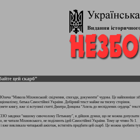
айте цей скарб”
Юзича “Микола Міхновський: свідчення, спогади, документи” чудова. Це найповніше зіб
аціоналізму, батька Самостійної України. Добірний текст майже на тисячу сторінок.
орнете книгу, вже зі вступної статті Дмитра Донцова “Апель до неспідлених сердець” текс
СІЗО завдяки “нашому сивочолому Петьману”, я дійшов думки, що не можна допускати 
о, не читали Міхновського, не поділяють ідей Самостійної України. Тому це чтиво № 1.
 вже викликала читацький ажіотаж, встигніть придбати цей скарб. Це можна зробити ту