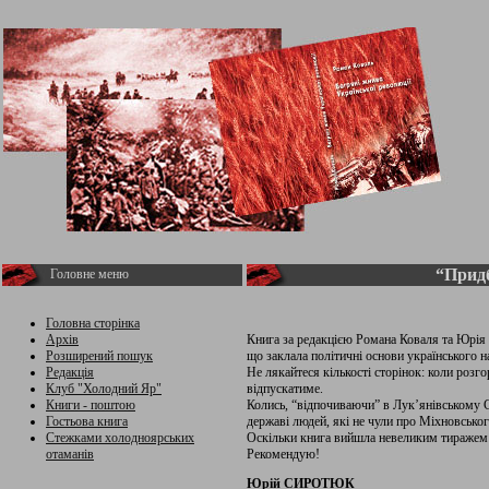
“Придб
Головне меню
Головна сторінка
Архів
Книга за редакцією Романа Коваля та Юрія 
Розширений пошук
що заклала політичні основи українського н
Редакція
Не лякайтеся кількості сторінок: коли розг
Клуб "Холодний Яр"
відпускатиме.
Книги - поштою
Колись, “відпочиваючи” в Лук’янівському 
Гостьова книга
державі людей, які не чули про Міхновськог
Стежками холодноярських
Оскільки книга вийшла невеликим тиражем і
отаманів
Рекомендую!
Юрій СИРОТЮК