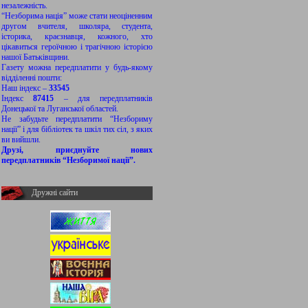
незалежність.
“Незборима нація” може стати неоціненним
другом вчителя, школяра, студента,
історика, краєзнавця, кожного, хто
цікавиться героїчною і трагічною історією
нашої Батьківщини.
Газету можна передплатити у будь-якому
відділенні пошти:
Наш індекс –
33545
Індекс
87415
– для передплатників
Донецької та Луганської областей.
Не забудьте передплатити “Незбориму
нації” і для бібліотек та шкіл тих сіл, з яких
ви вийшли.
Друзі, приєднуйте нових
передплатників “Незборимої нації”.
Дружні сайти