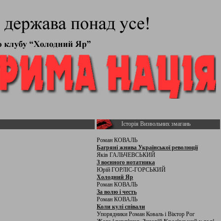
Історія Визвольних змагань
Роман КОВАЛЬ
Багряні жнива Української революції
Яків ГАЛЬЧЕВСЬКИЙ
З воєнного нотатника
Юрій ГОРЛІС-ГОРСЬКИЙ
Холодний Яр
Роман КОВАЛЬ
За волю і честь
Роман КОВАЛЬ
Коли кулі співали
Упорядники Роман Коваль і Віктор Рог