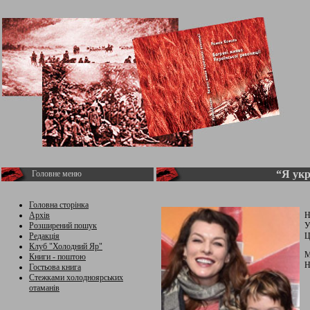
“Я укр
Головне меню
Головна сторінка
Архів
Н
Розширений пошук
У
Редакція
Ц
Клуб "Холодний Яр"
М
Книги - поштою
Н
Гостьова книга
Стежками холодноярських
отаманів