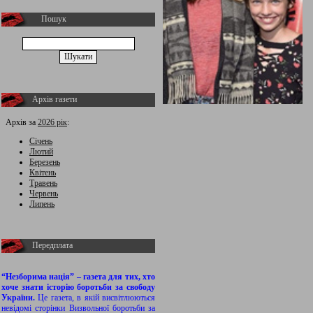
Пошук
Архів газети
Архів за
2026 рік
:
Січень
Лютий
Березень
Квітень
Травень
Червень
Липень
Передплата
“Незборима нація” – газета для тих, хто
хоче знати історію боротьби за свободу
України.
Це газета, в якій висвітлюються
невідомі сторінки Визвольної боротьби за