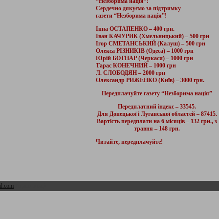
“Незборима нація”!
Сердечно дякуємо за підтримку
газети “Незборима нація”!
Інна ОСТАПЕНКО – 400 грн.
Іван КАЧУРИК (Хмельницький) – 500 грн
Ігор СМЕТАНСЬКИЙ (Калуш) – 500 грн
Олекса РІЗНИКІВ (Одеса) – 1000 грн
Юрій БОТНАР (Черкаси) – 1000 грн
Тарас КОНЕЧНИЙ – 1000 грн
Л. СЛОБОДЯН – 2000 грн
Олександр РИЖЕНКО (Київ) – 3000 грн.
Передплачуйте газету “Незборима нація”
Передплатний індекс – 33545.
Для Донецької і Луганської областей – 87415.
Вартість передплати на 6 місяців – 132 грн., з
травня – 148 грн.
Читайте, передплачуйте!
l.com
Адмін розділ