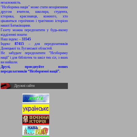
незалежність.
“Незборима нація” може стати неоціненним
другом вчителя, школяра, студента,
історика, краєзнавця, кожного, хто
цікавиться героїчною і трагічною історією
нашої Батьківщини.
Газету можна передплатити у будь-якому
відділенні пошти:
Наш індекс –
33545
Індекс
87415
– для передплатників
Донецької та Луганської областей.
Не забудьте передплатити “Незбориму
нації” і для бібліотек та шкіл тих сіл, з яких
ви вийшли.
Друзі, приєднуйте нових
передплатників “Незборимої нації”.
Дружні сайти