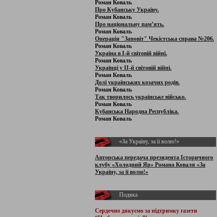
Роман Коваль
Про Кубанську Україну.
Роман Коваль
Про національну пам’ять.
Роман Коваль
Операція "Заповіт" Чекістська справа №206.
Роман Коваль
Україна в І-й світовій війні.
Роман Коваль
Українці у ІІ-й світовій війні.
Роман Коваль
Долі українських козачих родів.
Роман Коваль
Так творилось українське військо.
Роман Коваль
Кубанська Народна Республіка.
Роман Коваль
«За Україну, за її волю!»
Авторська передача президента Історичного
клубу «Холодний Яр» Романа Коваля «За
Україну, за її волю!»
Подяка
Сердечно дякуємо за підтримку
газети