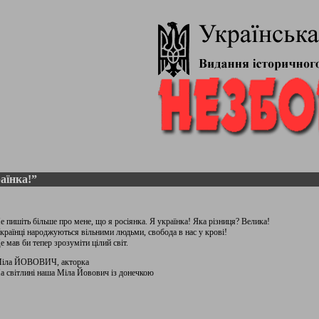
аїнка!”
е пишіть більше про мене, що я росіянка. Я українка! Яка різниця? Велика!
країнці народжуються вільними людьми, свобода в нас у крові!
е мав би тепер зрозуміти цілий світ.
іла ЙОВОВИЧ, акторка
а світлині наша Міла Йовович із донечкою