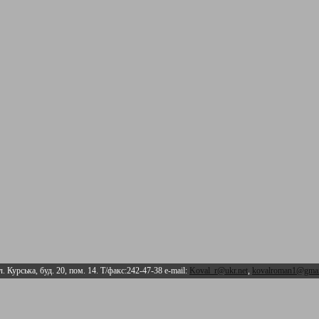
л. Курська, буд. 20, пом. 14. Т/факс:242-47-38 e-mail:
Koval_r@ukr.net
,
kovalroman1@gmai