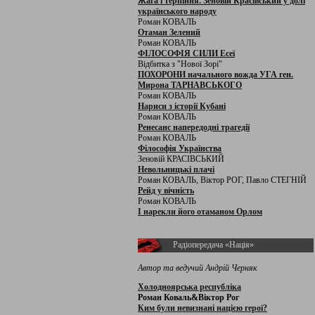
Жага і терпіння. Зеновій Красівський у долі
українського народу
Роман КОВАЛЬ
Отаман Зелений
Роман КОВАЛЬ
ФІЛОСОФІЯ СИЛИ Есеї
Відбитка з "Нової Зорі"
ПОХОРОНИ начального вожда УГА ген.
Мирона ТАРНАВСЬКОГО
Роман КОВАЛЬ
Нариси з історії Кубані
Роман КОВАЛЬ
Ренесанс напередодні трагедії
Роман КОВАЛЬ
Філософія Українства
Зеновій КРАСІВСЬКИЙ
Невольницькі плачі
Роман КОВАЛЬ, Віктор РОГ, Павло СТЕГНІЙ
Рейд у вічність
Роман КОВАЛЬ
І нарекли його отаманом Орлом
Радіопередача «Нація»
Автор та ведучий Андрій Черняк
Холодноярська республіка
Роман Коваль&Віктор Рог
Ким були невизнані нацією герої?