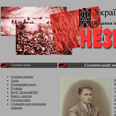
Гальчевський зн
Головне меню
Головна сторінка
Архів
В
Розширений пошук
В
Редакція
г
Клуб "Холодний Яр"
“
Книги - поштою
с
Гостьова книга
Д
Стежками холодноярських
п
отаманів
п
о
Щ