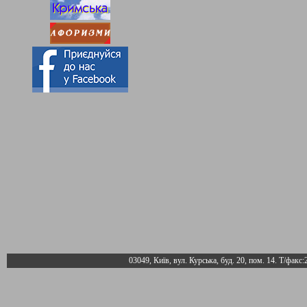
03049, Київ, вул. Курська, буд. 20, пом. 14. Т/факс: