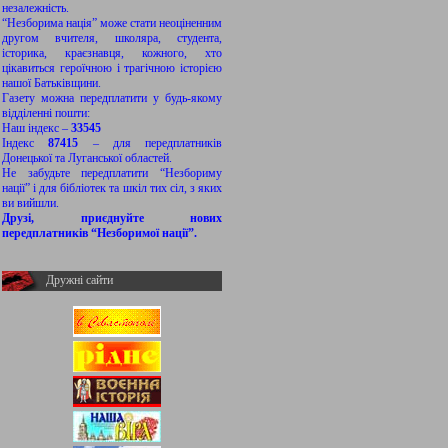
незалежність.
“Незборима нація” може стати неоціненним
другом вчителя, школяра, студента,
історика, краєзнавця, кожного, хто
цікавиться героїчною і трагічною історією
нашої Батьківщини.
Газету можна передплатити у будь-якому
відділенні пошти:
Наш індекс –
33545
Індекс
87415
– для передплатників
Донецької та Луганської областей.
Не забудьте передплатити “Незбориму
нації” і для бібліотек та шкіл тих сіл, з яких
ви вийшли.
Друзі, приєднуйте нових
передплатників “Незборимої нації”.
Дружні сайти