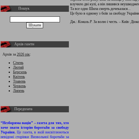
влучило дві кулі, а він лишився неушкодже
Пошук
Та все одно Шила смерть дочекалася...
Це було в одному з боїв за свободу України
Дж.:
Коваль Р.
За волю і честь. – Київ: Діоко
Архів газети
Архів за
2026 рік
:
Січень
Лютий
Березень
Квітень
Травень
Червень
Липень
Передплата
“Незборима нація” – газета для тих, хто
хоче знати історію боротьби за свободу
України.
Це газета, в якій висвітлюються
невідомі сторінки Визвольної боротьби за