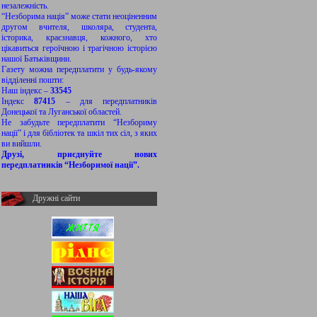
незалежність.
“Незборима нація” може стати неоціненним
другом вчителя, школяра, студента,
історика, краєзнавця, кожного, хто
цікавиться героїчною і трагічною історією
нашої Батьківщини.
Газету можна передплатити у будь-якому
відділенні пошти:
Наш індекс –
33545
Індекс
87415
– для передплатників
Донецької та Луганської областей.
Не забудьте передплатити “Незбориму
нації” і для бібліотек та шкіл тих сіл, з яких
ви вийшли.
Друзі, приєднуйте нових
передплатників “Незборимої нації”.
Дружні сайти