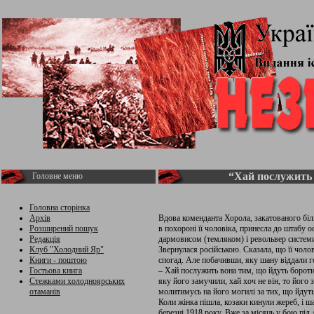
“Хай послужить 
Головне меню
Головна сторінка
Архів
Вдова коменданта Хорола, закатованого бі
Розширений пошук
в похороні її чоловіка, принесла до штабу 
Редакція
дармовисом (темляком) і револьвер системи
Клуб "Холодний Яр"
Звернулася російською. Сказала, що її чоло
Книги - поштою
спогад. Але побачивши, яку шану віддали го
Гостьова книга
– Хай послужить вона тим, що йдуть боротис
Стежками холодноярських
яку його замучили, хай хоч не він, то його з
отаманів
молитимусь на його могилі за тих, що йдуть
Коли жінка пішла, козаки кинули жереб, і ша
березні 1918 року. Вже за місяць у бою п