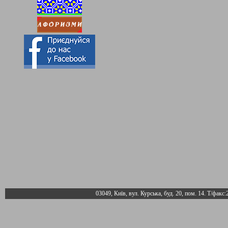
03049, Київ, вул. Курська, буд. 20, пом. 14. Т/факс: