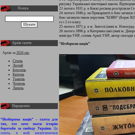
рисунку Української мистецької школи. Відтворив
Пошук
23 лютого 1931 р. в Києві росіяни розстріляли 
24 лютого 1946 р. на Прикарпатті в бою заги
бою загинули також поручник “БОЯН” (Борис КОГУ
го і 2-го класу.
25 лютого 1871 р. в м. Звягелі (нині м. Новогр
28 лютого 1896 р. в Катеринославі (нині м. Дні
міністра УНР, сотник Армії УНР, автор спогадів 
Архів газети
“Незборима нація”
Архів за
2026 рік
:
Січень
Лютий
Березень
Квітень
Травень
Червень
Липень
Передплата
“Незборима нація” – газета для
тих, хто хоче знати історію
боротьби за свободу України.
Це
газета, в якій висвітлюються