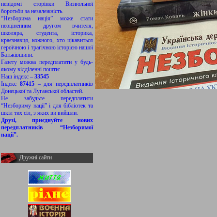
невідомі сторінки Визвольної
боротьби за незалежність.
“Незборима нація” може стати
неоціненним другом вчителя,
школяра, студента, історика,
краєзнавця, кожного, хто цікавиться
героїчною і трагічною історією нашої
Батьківщини.
Газету можна передплатити у будь-
якому відділенні пошти:
Наш індекс –
33545
Індекс
87415
– для передплатників
Донецької та Луганської областей.
Не забудьте передплатити
“Незбориму нації” і для бібліотек та
шкіл тих сіл, з яких ви вийшли.
Друзі, приєднуйте нових
передплатників “Незборимої
нації”.
Дружні сайти