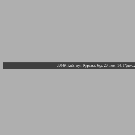
03049, Київ, вул. Курська, буд. 20, пом. 14. Т/факс: