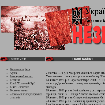
Наші ювілеї
Головне меню
Головна сторінка
Архів
7 лютого 1971 р. в Монреалі упокоївся Борис МО
Розширений пошук
Хмельницького полку, автор історичної праці “По
Редакція
13 лютого 1971 р. в Торонто помер Осип СТАНИМІ
Клуб "Холодний Яр"
директор Дрогобицького союзу кооперативів, спів
Книги - поштою
спогадів.
Гостьова книга
19 лютого 1891 р. в м. Ічні прийшов у світ Арх
Стежками холодноярських
стрільців, діяч ОУН, лицар Хреста Симона Петлю
отаманів
19 лютого 1891 р. в м. Ставрополі народився Є
23 лютого 1901 р. в с. Ладижинці прийшов у св
8-го Чорноморського полку 3-ї Залізної дивізії, 