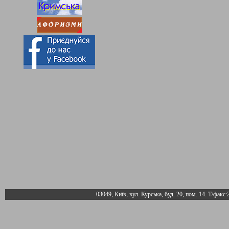
03049, Київ, вул. Курська, буд. 20, пом. 14. Т/факс: