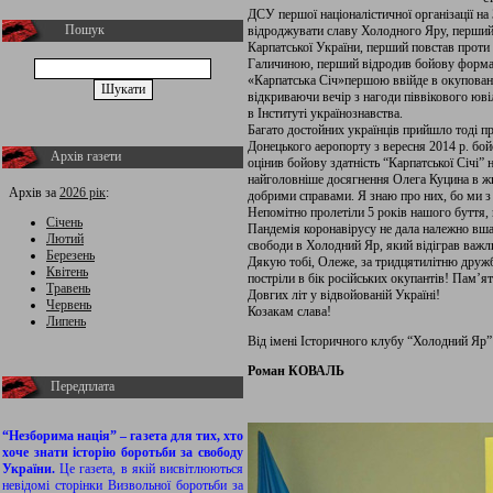
ДСУ першої націоналістичної організації на 
Пошук
відроджувати славу Холодного Яру, перший
Карпатської України, перший повстав проти 
Галичиною, перший відродив бойову форма
«Карпатська Січ»першою ввійде в окуповани
відкриваючи вечір з нагоди піввікового юв
в Інституті українознавства.
Багато достойних українців прийшло тоді пр
Донецького аеропорту з вересня 2014 р. бо
Архів газети
оцінив бойову здатність “Карпатської Січі” н
найголовніше досягнення Олега Куцина в жи
Архів за
2026 рік
:
добрими справами. Я знаю про них, бо ми 
Непомітно пролетіли 5 років нашого буття, 
Січень
Пандемія коронавірусу не дала належно вша
Лютий
свободи в Холодний Яр, який відіграв важли
Березень
Дякую тобі, Олеже, за тридцятилітню дружбу
Квітень
постріли в бік російських окупантів! Пам’я
Травень
Довгих літ у відвойованій Україні!
Червень
Козакам слава!
Липень
Від імені Історичного клубу “Холодний Яр” 
Роман КОВАЛЬ
Передплата
“Незборима нація” – газета для тих, хто
хоче знати історію боротьби за свободу
України.
Це газета, в якій висвітлюються
невідомі сторінки Визвольної боротьби за