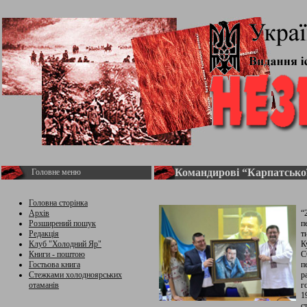
Командирові “Карпатської 
Головне меню
Головна сторінка
Архів
“
Розширений пошук
п
Редакція
т
Клуб "Холодний Яр"
К
Книги - поштою
С
Гостьова книга
п
Стежками холодноярських
р
отаманів
г
1
с