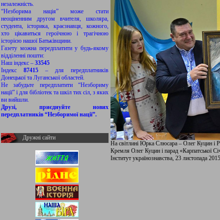
незалежність.
“Незборима нація” може стати
неоціненним другом вчителя, школяра,
студента, історика, краєзнавця, кожного,
хто цікавиться героїчною і трагічною
історією нашої Батьківщини.
Газету можна передплатити у будь-якому
відділенні пошти:
Наш індекс –
33545
Індекс
87415
– для передплатників
Донецької та Луганської областей.
Не забудьте передплатити “Незбориму
нації” і для бібліотек та шкіл тих сіл, з яких
ви вийшли.
Друзі, приєднуйте нових
передплатників “Незборимої нації”.
Дружні сайти
На світлині Юрка Слюсара – Олег Куцин і 
Кремля Олег Куцин і парад «Карпатської Січ
Інститут українознавства, 23 листопада 2015