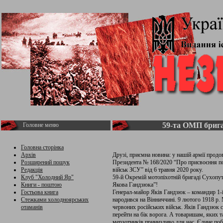
59-та ОМП брига
Головне меню
Головна сторінка
Архів
Друзі, приємна новина: у нашій армії продо
Розширений пошук
Президента № 168/2020 “Про присвоєння п
Редакція
військ ЗСУ” від 6 травня 2020 року.
Клуб "Холодний Яр"
59-й Окремій мотопіхотній бригаді Сухопу
Книги - поштою
Якова Гандзюка”!
Гостьова книга
Генерал-майор Яків Гандзюк – командир 1-ї 
Стежками холодноярських
народився на Вінниччині. 9 лютого 1918 р.
отаманів
червоних російських військ. Яків Гандзюк с
перейти на бік ворога. А товаришам, яких т
мерзотників принизливо для нас. Єдине по