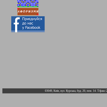
03049, Київ, вул. Курська, буд. 20, пом. 14. Т/факс: