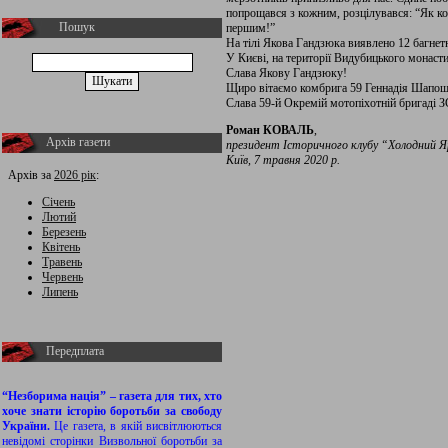
попрощався з кожним, розцілувався: “Як ко
Пошук
першим!”
На тілі Якова Гандзюка виявлено 12 багнет
У Києві, на території Видубицького монасти
Слава Якову Гандзюку!
Щиро вітаємо комбрига 59 Геннадія Шапош
Слава 59-й Окремій мотопіхотній бригаді 
Роман КОВАЛЬ
,
Архів газети
президент Історичного клубу “Холодний 
Київ, 7 травня 2020 р.
Архів за
2026 рік
:
Січень
Лютий
Березень
Квітень
Травень
Червень
Липень
Передплата
“Незборима нація” – газета для тих, хто
хоче знати історію боротьби за свободу
України.
Це газета, в якій висвітлюються
невідомі сторінки Визвольної боротьби за