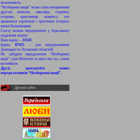
незалежність.
“Незборима нація” може стати неоціненним
другом вчителя, школяра, студента,
історика, краєзнавця, кожного, хто
цікавиться героїчною і трагічною історією
нашої Батьківщини.
Газету можна передплатити у будь-якому
відділенні пошти:
Наш індекс –
33545
Індекс
87415
– для передплатників
Донецької та Луганської областей.
Не забудьте передплатити “Незбориму
нації” і для бібліотек та шкіл тих сіл, з яких
ви вийшли.
Друзі, приєднуйте нових
передплатників “Незборимої нації”.
Дружні сайти