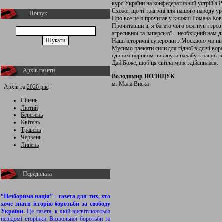
курс України на конфедеративний устрій з Р
Схоже, що ті трагічні для нашого народу ур
Пошук
Про все це я прочитав у книжці Романа Ков
Прочитавши її, я багато чого осягнув і зро
агресивної та імперської – необхідний нам 
Наші історичні суперечки з Москвою ми ні
Мусимо плекати сили для гідної відсічі воро
єдиним поривом викинути нахабу з нашої з
Дай Боже, щоб ця світла мрія здійснилася.
Архів газети
Володимир ПОЛІЩУК
м. Мала Виска
Архів за
2026 рік
:
Січень
Лютий
Березень
Квітень
Травень
Червень
Липень
Передплата
“Незборима нація” – газета для тих, хто
хоче знати історію боротьби за свободу
України.
Це газета, в якій висвітлюються
невідомі сторінки Визвольної боротьби за