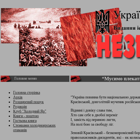
“Мусимо плекат
Головне меню
Головна сторінка
Архів
“Україна повинна бути національною держав
Розширений пошук
Красівський, довголітній мученик російськи
Редакція
Віднині і довіку слава тим,
Клуб "Холодний Яр"
Хто сам себе в двобої переміг
Книги - поштою
І, замість під периною лягти,
Гостьова книга
На полі бою за свободу ліг.
Стежками холодноярських
отаманів
Зеновій Красівський – безкомпромісний бо
правозахисників-дисидентів, які – як коли