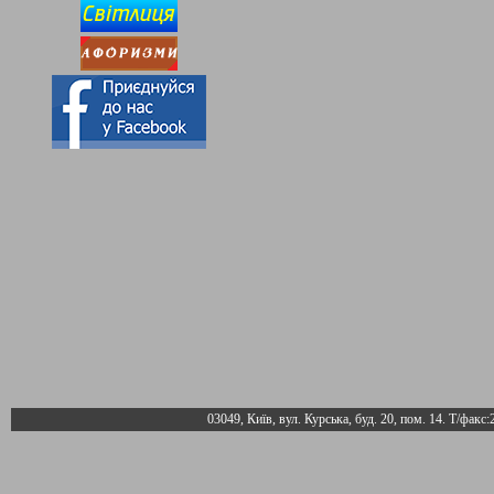
03049, Київ, вул. Курська, буд. 20, пом. 14. Т/факс: