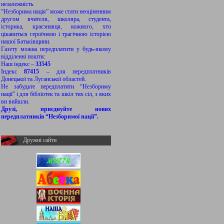
незалежність.
“Незборима нація” може стати неоціненним
другом вчителя, школяра, студента,
історика, краєзнавця, кожного, хто
цікавиться героїчною і трагічною історією
нашої Батьківщини.
Газету можна передплатити у будь-якому
відділенні пошти:
Наш індекс –
33545
Індекс
87415
– для передплатників
Донецької та Луганської областей.
Не забудьте передплатити “Незбориму
нації” і для бібліотек та шкіл тих сіл, з яких
ви вийшли.
Друзі, приєднуйте нових
передплатників “Незборимої нації”.
Дружні сайти