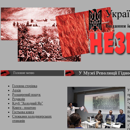
У Музеї Революції Гідно
Головне меню
Головна сторінка
Архів
У
Розширений пошук
п
Редакція
р
Клуб "Холодний Яр"
“
Книги - поштою
К
Гостьова книга
В
Стежками холодноярських
К
отаманів
в
з
О