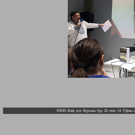
03049, Київ, вул. Курська, буд. 20, пом. 14. Т/факс: