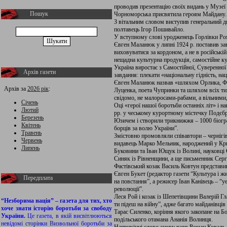
проводив презентацію своїх видань у Музеї 
Пошук
Чорноморська присвятила героям Майдану.
З вітальним словом виступив генеральний д
полтавець Ігор Пошивайло.
У вступному слові уродженець Горлівки Ром
Євген Маланюк у липні 1924 р. поставив з
виховуватися за кордоном, а не в російські
нещадна культурна продукція, самостійне кул
Україна виростає з Самостійної, Суверенно
Архів газети
завдання: плекати «національну гідність, на
Євген Маланюк назвав «шляхом Орлика, Ф
Архів за
2026 рік
:
Луценка, поета Чупринки та шляхом всіх тих
свідомо, не малоросами-рабами, а вільними
Січень
Оці «герої нашої боротьби останніх літ» і н
Лютий
рр. у чеському курортному містечку Подєб
Березень
Юзичем і створили трикнижжя – 1000 біогра
Квітень
борців за волю України”.
Травень
Змістовно промовляли співавтори – чернігі
Червень
видавець Марко Мельник, народжений у Кр
Липень
Буковини та Іван Ющук із Волині, науковці 
Синяк із Рівненщини, а ще письменник Сер
Фастівський козак Василь Ковтун представи
Євген Букет (редактор газети “Культура і ж
Передплата
на повстання”, а режисер Іван Канівець – “у
революції”.
Леся Рой і козак із Шепетівщини Валерій Гл
“Незборима нація” – газета для тих, хто
ти підеш на війну”, адже багато майданівці
хоче знати історію боротьби за свободу
Тарас Силенко, коріння якого закопане на Б
України.
Це газета, в якій висвітлюються
подільського отамана Ананія Волинця.
невідомі сторінки Визвольної боротьби за