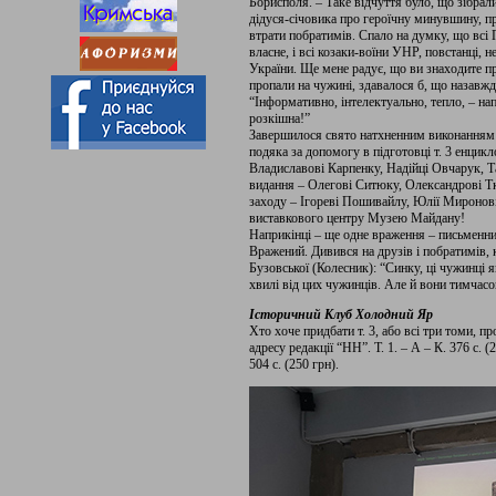
Борисполя. – Таке відчуття було, що зібрали
дідуся-січовика про героїчну минувшину, пр
втрати побратимів. Спало на думку, що всі 
власне, і всі козаки-воїни УНР, повстанці, 
України. Ще мене радує, що ви знаходите пр
пропали на чужині, здавалося б, що назавжд
“Інформативно, інтелектуально, тепло, – на
розкішна!”
Завершилося свято натхненним виконанням п
подяка за допомогу в підготовці т. 3 енци
Владиславові Карпенку, Надійці Овчарук, Т
видання – Олегові Ситюку, Олександрові Тк
заходу – Ігореві Пошивайлу, Юлії Миронові
виставкового центру Музею Майдану!
Наприкінці – ще одне враження – письменни
Вражений. Дивився на друзів і побратимів, к
Бузовської (Колесник): “Синку, ці чужинці я
хвилі від цих чужинців. Але й вони тимчасов
Історичний Клуб Холодний Яр
Хто хоче придбати т. 3, або всі три томи, п
адресу редакції “НН”. Т. 1. – А – К. 376 с. (25
504 с. (250 грн).