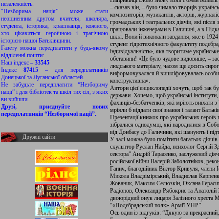
Наприкінці слово знову взяв Роман Коваль. 
незалежність.
– сказав він, – було чимало творців українс
“Незборима нація” може стати
композиторів, музикантів, акторів, журналіс
неоціненним другом вчителя, школяра,
громадських і театральних діячів, які після
студента, історика, краєзнавця, кожного,
працювали інженерами в Галичині, а в Підк
хто цікавиться героїчною і трагічною
шкіл. Вони й виконали завдання, яке в 192
історією нашої Батьківщини.
студент гідротехнічного факультету подєбра
Газету можна передплатити у будь-якому
індивідуальність», яка творитиме українське
відділенні пошти:
обставини! «Це було чудове видовище, – зас
Наш індекс –
33545
людського матеріалу, часом ще досить сиро
Індекс
87415
– для передплатників
виформовувалася й вишліфовувалась особист
Донецької та Луганської областей.
конструктивна».
Не забудьте передплатити “Незбориму
Автори цієї енциклопедії хочуть, щоб так б
нації” і для бібліотек та шкіл тих сіл, з яких
держави. Хочемо, щоб українські інститути,
ви вийшли.
фахівців-безбатченків, які мріють виїхати з 
Друзі, приєднуйте нових
мріяли б віддати свої знання і талант Батьків
передплатників “Незборимої нації”.
Презентації книжок про українських героїв
зібралися однодумці, які народилися в Соб
від Донбасу до Галичини, які шанують і пі
Дружні сайти
У залі можна було помітити багатьох діячів
скульптор Руслан Найда, психолог Сергій З
сектора” Андрій Тарасенко, заслужений дія
російської війни Валерій Заболотніков, ре
Ганич, благодійник Віктор Кривуля, члени
Микола Владзімірський, Владислав Карпенк
Жованик, Максим Селюзкін, Оксана Гераси
Радіонов, Олександр Рябокрис та Анатолій З
двоюрідний онук лицаря Залізного хреста Ми
“«Подєбрадський полк» Армії УНР”.
Ось один із відгуків: “Дякую за прекрасний