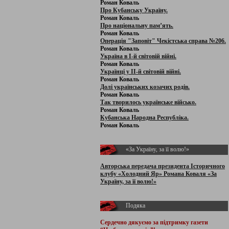
Роман Коваль
Про Кубанську Україну.
Роман Коваль
Про національну пам’ять.
Роман Коваль
Операція "Заповіт" Чекістська справа №206.
Роман Коваль
Україна в І-й світовій війні.
Роман Коваль
Українці у ІІ-й світовій війні.
Роман Коваль
Долі українських козачих родів.
Роман Коваль
Так творилось українське військо.
Роман Коваль
Кубанська Народна Республіка.
Роман Коваль
«За Україну, за її волю!»
Авторська передача президента Історичного
клубу «Холодний Яр» Романа Коваля «За
Україну, за її волю!»
Подяка
Сердечно дякуємо за підтримку
газети