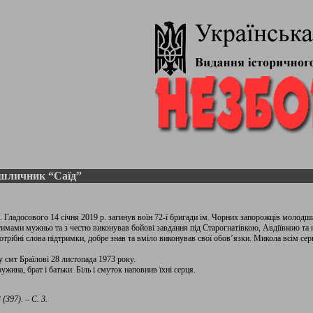
шличник “Саїд”
с. Гладосового 14 січня 2019 р. загинув воїн 72-ї бригади ім. Чорних запорожців молод
имами мужньо та з честю виконував бойові завдання під Старогнатівкою, Авдіївкою та н
отрібні слова підтримки, добре знав та вміло виконував свої обов’язки. Микола всім се
смт Браїлові 28 листопада 1973 року.
ужина, брат і батьки. Біль і смуток наповнив їхні серця.
(397). – С. 3.