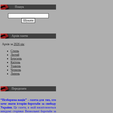
Пошук
Архів газети
Архів за
2026 рік
:
Січень
Лютий
Березень
Квітень
Травень
Червень
Липень
Передплата
“Незборима нація” – газета для тих, хто
хоче знати історію боротьби за свободу
України.
Це газета, в якій висвітлюються
невідомі сторінки Визвольної боротьби за