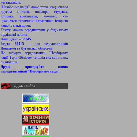
незалежність.
“Незборима нація” може стати неоціненним
другом вчителя, школяра, студента,
історика, краєзнавця, кожного, хто
цікавиться героїчною і трагічною історією
нашої Батьківщини.
Газету можна передплатити у будь-якому
відділенні пошти:
Наш індекс –
33545
Індекс
87415
– для передплатників
Донецької та Луганської областей.
Не забудьте передплатити “Незбориму
нації” і для бібліотек та шкіл тих сіл, з яких
ви вийшли.
Друзі, приєднуйте нових
передплатників “Незборимої нації”.
Дружні сайти