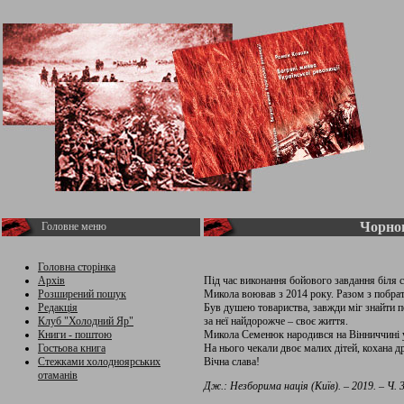
Чорно
Головне меню
Головна сторінка
Архів
Під час виконання бойового завдання біля 
Розширений пошук
Микола воював з 2014 року. Разом з побрат
Редакція
Був душею товариства, завжди міг знайти п
Клуб "Холодний Яр"
за неї найдорожче – своє життя.
Книги - поштою
Микола Семенюк народився на Вінниччині у 
Гостьова книга
На нього чекали двоє малих дітей, кохана др
Стежками холодноярських
Вічна слава!
отаманів
Дж.: Незборима нація (Київ). – 2019. – Ч. 3 