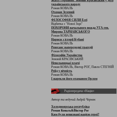
Жага і терпіння. Зеновій Красівський у долі
українського народу
Роман КОВАЛЬ
Отаман Зелений
Роман КОВАЛЬ
ФІЛОСОФІЯ СИЛИ Есеї
Відбитка з "Нової Зорі"
ПОХОРОНИ начального вожда УГА ген.
Мирона ТАРНАВСЬКОГО
Роман КОВАЛЬ
Нариси з історії Кубані
Роман КОВАЛЬ
Ренесанс напередодні трагедії
Роман КОВАЛЬ
Філософія Українства
Зеновій КРАСІВСЬКИЙ
Невольницькі плачі
Роман КОВАЛЬ, Віктор РОГ, Павло СТЕГНІЙ
Рейд у вічність
Роман КОВАЛЬ
І нарекли його отаманом Орлом
Радіопередача «Нація»
Автор та ведучий Андрій Черняк
Холодноярська республіка
Роман Коваль&Віктор Рог
Ким були невизнані нацією герої?