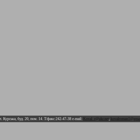
л. Курська, буд. 20, пом. 14. Т/факс:242-47-38 e-mail:
Koval_r@ukr.net
,
kovalroman1@gmai