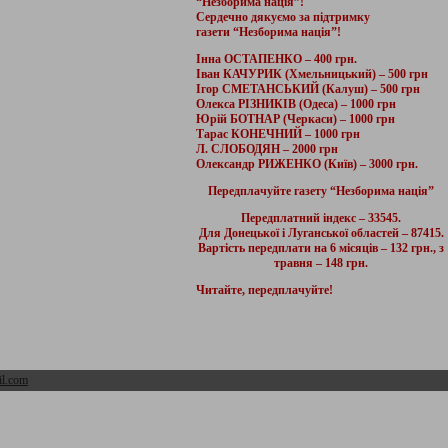
“Незборима нація”!
Сердечно дякуємо за підтримку
газети “Незборима нація”!
Інна ОСТАПЕНКО – 400 грн.
Іван КАЧУРИК (Хмельницький) – 500 грн
Ігор СМЕТАНСЬКИЙ (Калуш) – 500 грн
Олекса РІЗНИКІВ (Одеса) – 1000 грн
Юрій БОТНАР (Черкаси) – 1000 грн
Тарас КОНЕЧНИЙ – 1000 грн
Л. СЛОБОДЯН – 2000 грн
Олександр РИЖЕНКО (Київ) – 3000 грн.
Передплачуйте газету “Незборима нація”
Передплатний індекс – 33545.
Для Донецької і Луганської областей – 87415.
Вартість передплати на 6 місяців – 132 грн., з
травня – 148 грн.
Читайте, передплачуйте!
l.com
Адмін розділ