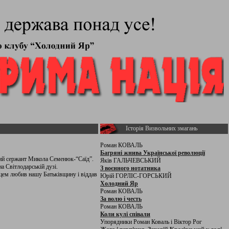
Історія Визвольних змагань
Роман КОВАЛЬ
Багряні жнива Української революції
ший сержант Микола Семенюк­-“Саїд”.
Яків ГАЛЬЧЕВСЬКИЙ
а Світлодарській дузі.
З воєнного нотатника
рцем любив нашу Батьківщину і віддав
Юрій ГОРЛІС-ГОРСЬКИЙ
Холодний Яр
Роман КОВАЛЬ
За волю і честь
Роман КОВАЛЬ
Коли кулі співали
Упорядники Роман Коваль і Віктор Рог