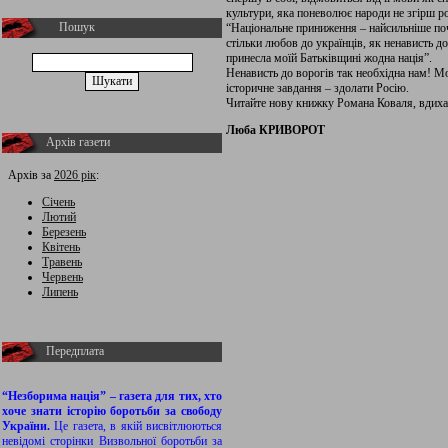
культури, яка поневолює народи не згірш рос
Пошук
“Національне приниження – найсильніше поч
стільки любов до українців, як ненависть до
принесла моїй Батьківщині жодна нація”.
Ненависть до ворогів так необхідна нам! М
історичне завдання – здолати Росію.
Читайте нову книжку Романа Коваля, вдиха
Люба КРИВОРОТ
Архів газети
Архів за
2026 рік
:
Січень
Лютий
Березень
Квітень
Травень
Червень
Липень
Передплата
“Незборима нація” – газета для тих, хто
хоче знати історію боротьби за свободу
України.
Це газета, в якій висвітлюються
невідомі сторінки Визвольної боротьби за