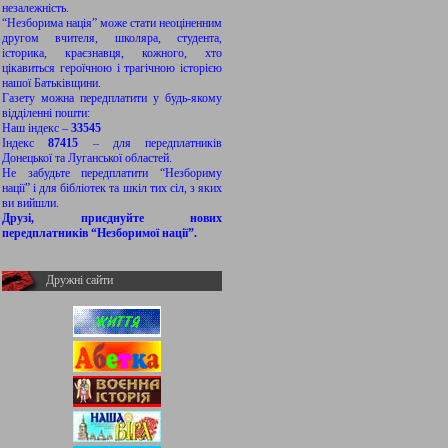
незалежність.
“Незборима нація” може стати неоціненним
другом вчителя, школяра, студента,
історика, краєзнавця, кожного, хто
цікавиться героїчною і трагічною історією
нашої Батьківщини.
Газету можна передплатити у будь-якому
відділенні пошти:
Наш індекс –
33545
Індекс
87415
– для передплатників
Донецької та Луганської областей.
Не забудьте передплатити “Незбориму
нації” і для бібліотек та шкіл тих сіл, з яких
ви вийшли.
Друзі, приєднуйте нових
передплатників “Незборимої нації”.
Дружні сайти