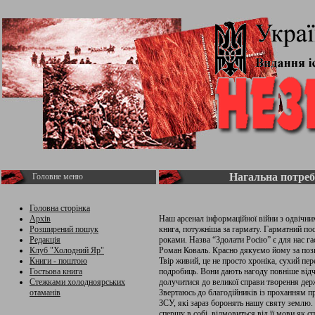
Нагальна потреб
Головне меню
Головна сторінка
Архів
Наш арсенал інформаційної війни з одвічн
Розширений пошук
книга, потужніша за гармату. Гарматний пос
Редакція
роками. Назва “Здолати Росію” є для нас г
Клуб "Холодний Яр"
Роман Коваль. Красно дякуємо йому за пози
Книги - поштою
Твір живий, це не просто хроніка, сухий пе
Гостьова книга
подробиць. Вони дають нагоду повніше відч
Стежками холодноярських
долучитися до великої справи творення дер
отаманів
Звертаюсь до благодійників із проханням п
ЗСУ, які зараз боронять нашу святу землю
спершу в собі, відмовиться від її мови як спо