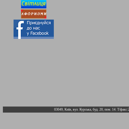
03049, Київ, вул. Курська, буд. 20, пом. 14. Т/факс: