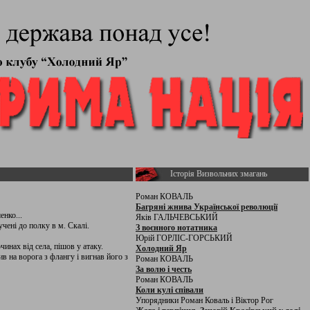
Історія Визвольних змагань
Роман КОВАЛЬ
Багряні жнива Української революції
енко...
Яків ГАЛЬЧЕВСЬКИЙ
чені до полку в м. Скалі.
З воєнного нотатника
Юрій ГОРЛІС-ГОРСЬКИЙ
чинах від села, пішов у атаку.
Холодний Яр
ив на ворога з флангу і вигнав його з
Роман КОВАЛЬ
За волю і честь
Роман КОВАЛЬ
Коли кулі співали
Упорядники Роман Коваль і Віктор Рог