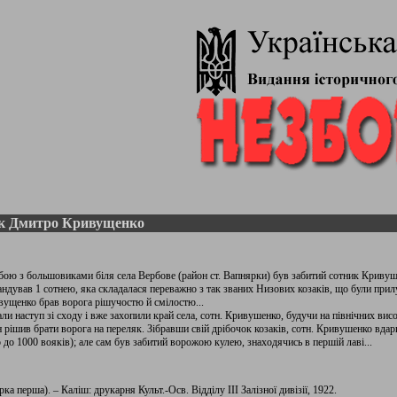
к Дмитро Кривущенко
 бою з большовиками біля села Вербове (район ст. Вапнярки) був забитий сотник Кривуш
дував 1 сотнею, яка складалася переважно з так званих Низових козаків, що були прилу
вущенко брав ворога рішучостю й смілостю...
ли наступ зі сходу і вже захопили край села, сотн. Кривушенко, будучи на північних висо
ін рішив брати ворога на переляк. Зібравши свій дрібочок козаків, сотн. Кривушенко вдар
о до 1000 вояків); але сам був забитий ворожою кулею, знаходячись в першій лаві...
а перша). – Каліш: друкарня Культ.-Осв. Відділу ІІІ Залізної дивізії, 1922.