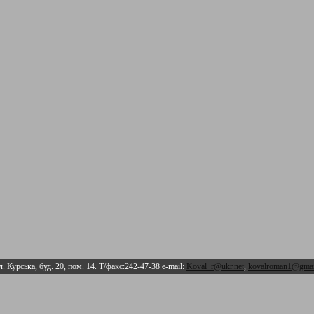
л. Курська, буд. 20, пом. 14. Т/факс:242-47-38 e-mail:
Koval_r@ukr.net
,
kovalroman1@gmai