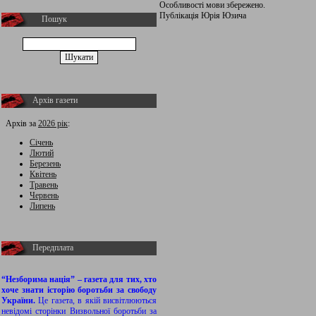
Особливості мови збережено.
Публікація Юрія Юзича
Пошук
Архів газети
Архів за
2026 рік
:
Січень
Лютий
Березень
Квітень
Травень
Червень
Липень
Передплата
“Незборима нація” – газета для тих, хто
хоче знати історію боротьби за свободу
України.
Це газета, в якій висвітлюються
невідомі сторінки Визвольної боротьби за