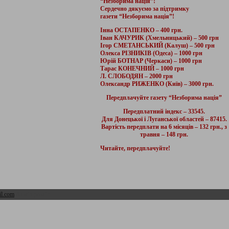
“Незборима нація”!
Сердечно дякуємо за підтримку
газети “Незборима нація”!
Інна ОСТАПЕНКО – 400 грн.
Іван КАЧУРИК (Хмельницький) – 500 грн
Ігор СМЕТАНСЬКИЙ (Калуш) – 500 грн
Олекса РІЗНИКІВ (Одеса) – 1000 грн
Юрій БОТНАР (Черкаси) – 1000 грн
Тарас КОНЕЧНИЙ – 1000 грн
Л. СЛОБОДЯН – 2000 грн
Олександр РИЖЕНКО (Київ) – 3000 грн.
Передплачуйте газету “Незборима нація”
Передплатний індекс – 33545.
Для Донецької і Луганської областей – 87415.
Вартість передплати на 6 місяців – 132 грн., з
травня – 148 грн.
Читайте, передплачуйте!
l.com
Адмін розділ