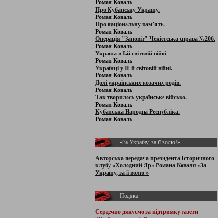
Роман Коваль
Про Кубанську Україну.
Роман Коваль
Про національну пам’ять.
Роман Коваль
Операція "Заповіт" Чекістська справа №206.
Роман Коваль
Україна в І-й світовій війні.
Роман Коваль
Українці у ІІ-й світовій війні.
Роман Коваль
Долі українських козачих родів.
Роман Коваль
Так творилось українське військо.
Роман Коваль
Кубанська Народна Республіка.
Роман Коваль
«За Україну, за її волю!»
Авторська передача президента Історичного
клубу «Холодний Яр» Романа Коваля «За
Україну, за її волю!»
Подяка
Сердечно дякуємо за підтримку
газети