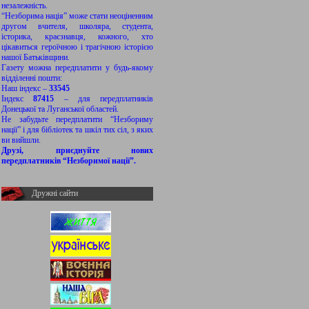
незалежність.
“Незборима нація” може стати неоціненним
другом вчителя, школяра, студента,
історика, краєзнавця, кожного, хто
цікавиться героїчною і трагічною історією
нашої Батьківщини.
Газету можна передплатити у будь-якому
відділенні пошти:
Наш індекс –
33545
Індекс
87415
– для передплатників
Донецької та Луганської областей.
Не забудьте передплатити “Незбориму
нації” і для бібліотек та шкіл тих сіл, з яких
ви вийшли.
Друзі, приєднуйте нових
передплатників “Незборимої нації”.
Дружні сайти