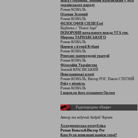
Жага і терпіння. Зеновій Красівський у долі
українського народу
Роман КОВАЛЬ
Отаман Зелений
Роман КОВАЛЬ
ФІЛОСОФІЯ СИЛИ Есеї
Відбитка з "Нової Зорі"
ПОХОРОНИ начального вожда УГА ген.
Мирона ТАРНАВСЬКОГО
Роман КОВАЛЬ
Нариси з історії Кубані
Роман КОВАЛЬ
Ренесанс напередодні трагедії
Роман КОВАЛЬ
Філософія Українства
Зеновій КРАСІВСЬКИЙ
Невольницькі плачі
Роман КОВАЛЬ, Віктор РОГ, Павло СТЕГНІЙ
Рейд у вічність
Роман КОВАЛЬ
І нарекли його отаманом Орлом
Радіопередача «Нація»
Автор та ведучий Андрій Черняк
Холодноярська республіка
Роман Коваль&Віктор Рог
Ким були невизнані нацією герої?