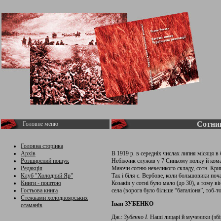
Сотни
Головне меню
Головна сторінка
Архів
В 1919 р. в середніх числах липня місяця в
Розширений пошук
Небіжчик служив у 7 Синьому полку й коман
Редакція
Маючи сотню невеликого складу, сотн. Кри
Клуб "Холодний Яр"
Так і біля с. Вербове, коли большовики поча
Книги - поштою
Козаків у сотні було мало (до 30), а тому в
Гостьова книга
села (ворога було більше “баталіона”, тоб-т
Стежками холодноярських
Іван ЗУБЕНКО
отаманів
Дж.:
Зубенко І.
Наші лицарі й мученики (збірк