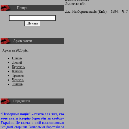
Львівська обл.
Пошук
Дж.: Незборима нація (Київ). – 1994. – Ч. 7 (
Архів газети
Архів за
2026 рік
:
Січень
Лютий
Березень
Квітень
Травень
Червень
Липень
Передплата
“Незборима нація” – газета для тих, хто
хоче знати історію боротьби за свободу
України.
Це газета, в якій висвітлюються
невідомі сторінки Визвольної боротьби за