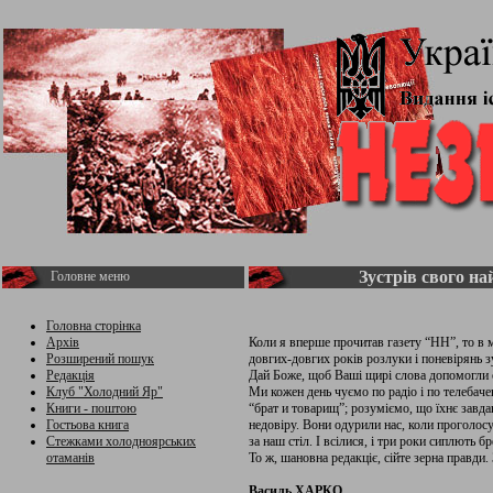
Зустрів свого н
Головне меню
Головна сторінка
Архів
Коли я вперше прочитав газету “НН”, то в м
Розширений пошук
довгих-довгих років розлуки і поневірянь з
Редакція
Дай Боже, щоб Ваші щирі слова допомогли 
Клуб "Холодний Яр"
Ми кожен день чуємо по радіо і по телебаче
Книги - поштою
“брат и товарищ”; розуміємо, що їхнє завда
Гостьова книга
недовіру. Вони одурили нас, коли проголосу
Стежками холодноярських
за наш стіл. І всілися, і три роки сиплють 
отаманів
То ж, шановна редакціє, сійте зерна правди.
Василь ХАРКО