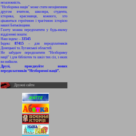
незалежність.
“Незборима нація” може стати неоціненним
другом вчителя, школяра, студента,
історика, краєзнавця, кожного, хто
цікавиться героїчною і трагічною історією
нашої Батьківщини.
Газету можна передплатити у будь-якому
відділенні пошти:
Наш індекс –
33545
Індекс
87415
– для передплатників
Донецької та Луганської областей.
Не забудьте передплатити “Незбориму
нації” і для бібліотек та шкіл тих сіл, з яких
ви вийшли.
Друзі, приєднуйте нових
передплатників “Незборимої нації”.
Дружні сайти