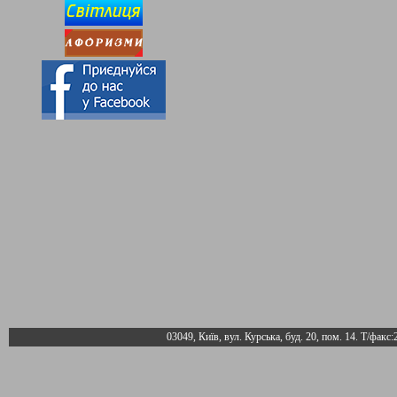
03049, Київ, вул. Курська, буд. 20, пом. 14. Т/факс: