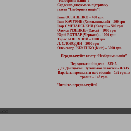
“Незборима нація”!
Сердечно дякуємо за підтримку
газети “Незборима нація”!
Інна ОСТАПЕНКО – 400 грн.
Іван КАЧУРИК (Хмельницький) – 500 грн
Ігор СМЕТАНСЬКИЙ (Калуш) – 500 грн
Олекса РІЗНИКІВ (Одеса) – 1000 грн
Юрій БОТНАР (Черкаси) – 1000 грн
Тарас КОНЕЧНИЙ – 1000 грн
Л. СЛОБОДЯН – 2000 грн
Олександр РИЖЕНКО (Київ) – 3000 грн.
Передплачуйте газету “Незборима нація”
Передплатний індекс – 33545.
Для Донецької і Луганської областей – 87415.
Вартість передплати на 6 місяців – 132 грн., з
травня – 148 грн.
Читайте, передплачуйте!
l.com
Адмін розділ