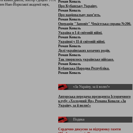
кінної дивізії, лектор і доцент УГА
Роман Коваль
ен Нью-Йоркської академії наук,
Про Кубанську Україну.
Роман Коваль
Про національну пам’ять.
Роман Коваль
Операція "Заповіт" Чекістська справа №206.
Роман Коваль
Україна в І-й світовій війні.
Роман Коваль
Українці у ІІ-й світовій війні.
Роман Коваль
Долі українських козачих родів.
Роман Коваль
Так творилось українське військо.
Роман Коваль
Кубанська Народна Республіка.
Роман Коваль
«За Україну, за її волю!»
Авторська передача президента Історичного
клубу «Холодний Яр» Романа Коваля «За
Україну, за її волю!»
Подяка
Сердечно дякуємо за підтримку
газети