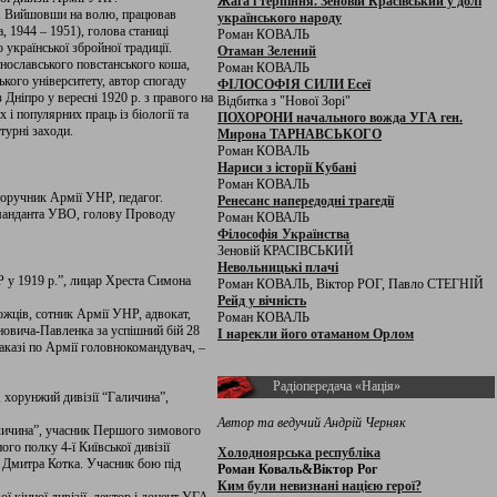
Жага і терпіння. Зеновій Красівський у долі
й. Вийшовши на волю, працював
українського народу
, 1944 – 1951), голова станиці
Роман КОВАЛЬ
країнської збройної традиції.
Отаман Зелений
нославського повстанського коша,
Роман КОВАЛЬ
кого університету, автор спогаду
ФІЛОСОФІЯ СИЛИ Есеї
Дніпро у вересні 1920 р. з правого на
Відбитка з "Нової Зорі"
і популярних праць із біології та
ПОХОРОНИ начального вожда УГА ген.
турні заходи.
Мирона ТАРНАВСЬКОГО
Роман КОВАЛЬ
Нариси з історії Кубані
Роман КОВАЛЬ
оручник Армії УНР, педагог.
Ренесанс напередодні трагедії
оманданта УВО, голову Проводу
Роман КОВАЛЬ
Філософія Українства
Зеновій КРАСІВСЬКИЙ
Невольницькі плачі
 у 1919 р.”, лицар Хреста Симона
Роман КОВАЛЬ, Віктор РОГ, Павло СТЕГНІЙ
Рейд у вічність
ожців, сотник Армії УНР, адвокат,
Роман КОВАЛЬ
новича-Павленка за успішний бій 28
І нарекли його отаманом Орлом
наказі по Армії головнокомандувач, –
Радіопередача «Нація»
орунжий дивізії “Галичина”,
Автор та ведучий Андрій Черняк
аличина”, учасник Першого зимового
го полку 4-ї Київської дивізії
Холодноярська республіка
 Дмитра Котка. Учасник бою під
Роман Коваль&Віктор Рог
Ким були невизнані нацією герої?