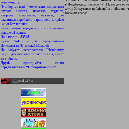
30 травня 1978 р. помер Микола ЗАЙЦІВ (ЗА
незалежність.
в Подєбрадах, професор УТГІ, завідувач ка
“Незборима нація” може стати неоціненним
автор 50 наукових публікацій англійською, 
другом вчителя, школяра, студента,
Козакам слава!
історика, краєзнавця, кожного, хто
цікавиться героїчною і трагічною історією
нашої Батьківщини.
Газету можна передплатити у будь-якому
відділенні пошти:
Наш індекс –
33545
Індекс
87415
– для передплатників
Донецької та Луганської областей.
Не забудьте передплатити “Незбориму
нації” і для бібліотек та шкіл тих сіл, з яких
ви вийшли.
Друзі, приєднуйте нових
передплатників “Незборимої нації”.
Дружні сайти