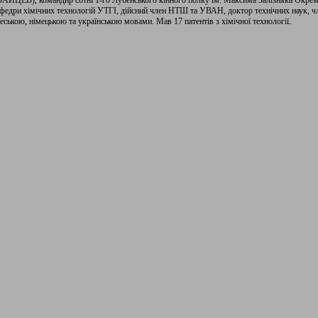
ЙЦЕВ), командир сотні 1-го Лубенського кінного полку ім. Максима Залізняка Окремої 
федри хімічних технологій УТГІ, дійсний член НТШ та УВАН, доктор технічних наук, чл
чеською, німецькою та українською мовами. Мав 17 патентів з хімічної технології.