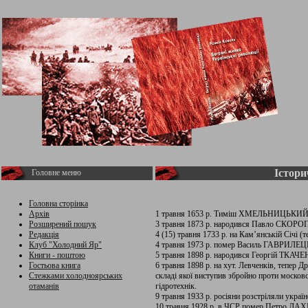
Істори
Головне меню
Головна сторінка
Архів
1 травня 1653 р. Тиміш ХМЕЛЬНИЦЬКИЙ з
Розширений пошук
3 травня 1873 р. народився Павло СКОР
Редакція
4 (15) травня 1733 р. на Кам’янській Січі
Клуб "Холодний Яр"
4 травня 1973 р. помер Василь ГАВРИЛЕЦЬ, с
Книги - поштою
5 травня 1898 р. народився Георгій ТКАЧЕ
Гостьова книга
6 травня 1898 р. на хут. Левченків, тепер
Стежками холодноярських
складі якої виступив збройно проти москов
отаманів
гідротехнік.
9 травня 1933 р. росіяни розстріляли у
10 травня 1928 р. в ЧСР помер Петро ДАХНЕ