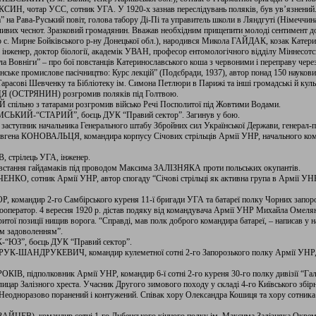
КСИН, чотар УСС, сотник УГА. У 1920-х зазнав переслідувань поляків, був ув’язнени
 на Рава-Руський повіт, голова табору Ді-Пі та управитель школи в Ляндгуті (Німеччина
ивих чеснот. Зразковий громадянин. Вважав необхідним прищепити молоді сентимент до у
ер с. Мирне Бойківського р-ну Донецької обл.), народився Микола ГАЙДАК, козак Катери
 інженер, доктор біології, академік УВАН, професор ентомологічного відділу Міннесотсь
ла Вовніги” – про бої повстанців Катеринославського коша з червоними і переправу через 
нське промислове пасічництво: Курс лекцій” (Подєбради, 1937), автор понад 150 наукових 
арасові Шевченку та Бібліотеку ім. Симона Петлюри в Парижі та інші громадські й куль
ЦЯ (ОСТРЯНИН) розгромив поляків під Голтвою.
пільно з татарами розгромив військо Речі Посполитої під Жовтими Водами.
ФІМСЬКИЙ-“СТАРИЙ”, боєць ДУК “Правий сектор”. Загинув у бою.
аступник начальника Генерального штабу Збройних сил Української Держави, генерал-п
в Євгена КОНОВАЛЬЦЯ, командира корпусу Січових стрільців Армії УНР, начального к
, стрілець УГА, інженер.
повстання гайдамаків під проводом Максима ЗАЛІЗНЯКА проти польських окупантів.
ЕНКО, сотник Армії УНР, автор спогаду “Січові стрільці як активна група в Армії УНР
ОР, командир 2-го Самбірського куреня 11-ї бригади УГА та батареї полку Чорних запор
, кооператор. 4 вересня 1920 р. дістав подяку від командувача Армії УНР Михайла Омеля
ритої позиції нищив ворога. “Справді, мав полк доброго командира батареї, – написав у 
им задоволенням”.
-“ЮЗ”, боєць ДУК “Правий сектор”.
РУК-ШАНДРУКЕВИЧ, командир кулеметної сотні 2-го Запорозького полку Армії УНР, х
КІВ, підполковник Армії УНР, командир 6-ї сотні 2-го куреня 30-го полку дивізії “Г
ицар Залізного хреста. Учасник Другого зимового походу у складі 4-го Київського збірно
еодноразово поранений і контужений. Співак хору Олександра Кошиця та хору сотника