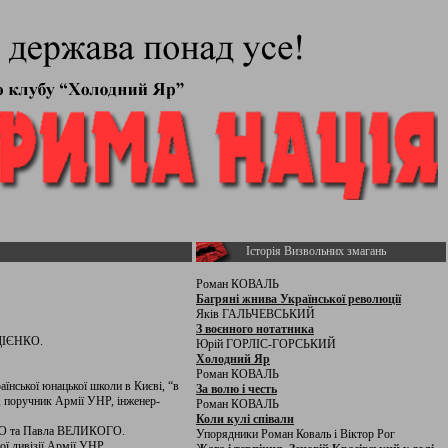
Історія Визвольних змагань
Роман КОВАЛЬ
Багряні жнива Української революції
Яків ГАЛЬЧЕВСЬКИЙ
З воєнного нотатника
ОРДІЄНКО.
Юрій ГОРЛІС-ГОРСЬКИЙ
Холодний Яр
Роман КОВАЛЬ
їнської юнацької школи в Києві, “в
За волю і честь
., поручник Армії УНР, інженер-
Роман КОВАЛЬ
Коли кулі співали
ОГО та Павла ВЕЛИКОГО.
Упорядники Роман Коваль і Віктор Рог
ї дивізії Армії УНР.