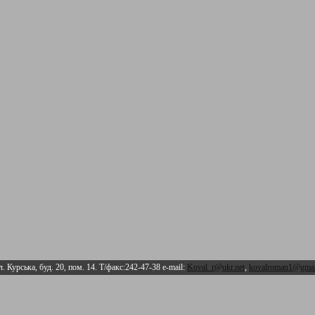
л. Курська, буд. 20, пом. 14. Т/факс:242-47-38 e-mail:
Koval_r@ukr.net
,
kovalroman1@gmai