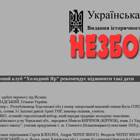
чний клуб “Холодний Яр” рекомендує відзначити такі дати
добув перемогу під Яссами.
ОПАДСЬКИЙ, Гетьман України.
 (тепер с. Республіканець Херсонської обл.) помер запорозький кошовий отаман Кость Г
отник 3-ї Залізної дивізії Армії УНР, інженер-лісівник, учитель.
НКО, останній старосвітський кобзар, який передав традицію молодому поколінню.
 Драбівського р-ну Черкаської обл., народився Микола КИРИЧОК (КІРІЧОК), юнак 2-ї Укра
ського навалу”, учасник придушення т. зв. Січневого (більшовицького) повстання 1918 р
країнських підпільників Сергія КЛЕПАЧА, Андрія ЧЕРЕП’ЯНОГО, Феодосія ЧЕРЕП’ЯН
ВСЬКИЙ (із м. Валки, тепер Харківської обл.), сотник 6-ї гарматної бригади 6-ї Січово