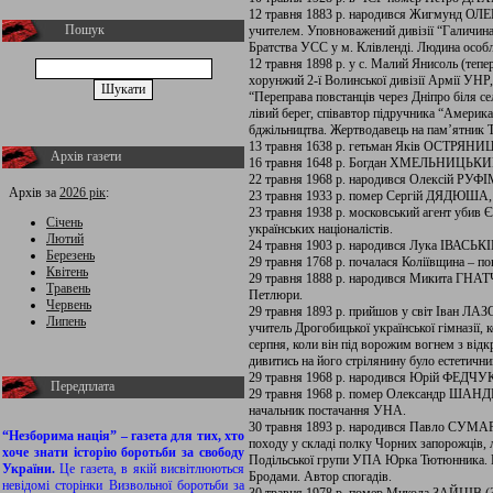
12 травня 1883 р. народився Жигмунд ОЛЕ
Пошук
учителем. Уповноважений дивізії “Галичина”
Братства УСС у м. Клівленді. Людина особл
12 травня 1898 р. у с. Малий Янисоль (теп
хорунжий 2-ї Волинської дивізії Армії УНР,
“Переправа повстанців через Дніпро біля се
лівий берег, співавтор підручника “Америка
бджільництва. Жертводавець на пам’ятник Т
13 травня 1638 р. гетьман Яків ОСТРЯНИ
Архів газети
16 травня 1648 р. Богдан ХМЕЛЬНИЦЬКИЙ с
22 травня 1968 р. народився Олексій РУ
Архів за
2026 рік
:
23 травня 1933 р. помер Сергій ДЯДЮША, з
23 травня 1938 р. московський агент уби
Січень
українських націоналістів.
Лютий
24 травня 1903 р. народився Лука ІВАСЬКІВ
Березень
29 травня 1768 р. почалася Коліївщина – 
Квітень
29 травня 1888 р. народився Микита ГНАТЧ
Травень
Петлюри.
Червень
29 травня 1893 р. прийшов у світ Іван ЛАЗ
Липень
учитель Дрогобицької української гімназії
серпня, коли він під ворожим вогнем з відк
дивитись на його стрілянину було естетичн
29 травня 1968 р. народився Юрій ФЕДЧУК
Передплата
29 травня 1968 р. помер Олександр ШАНД
начальник постачання УНА.
30 травня 1893 р. народився Павло СУМАРО
“Незборима нація” – газета для тих, хто
походу у складі полку Чорних запорожців, л
хоче знати історію боротьби за свободу
Подільської групи УПА Юрка Тютюнника. Н
України.
Це газета, в якій висвітлюються
Бродами. Автор спогадів.
невідомі сторінки Визвольної боротьби за