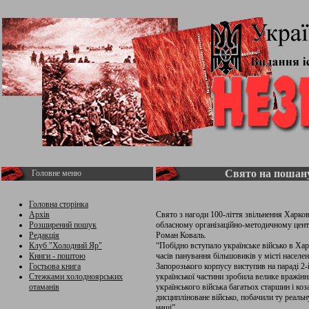
Свято на пошан
Головне меню
Головна сторінка
Архів
Свято з нагоди 100-ліття звільнення Харков
Розширений пошук
обласному організаційно-методичному центр
Редакція
Роман Коваль.
Клуб "Холодний Яр"
“Побідно вступaло укрaїнське військо в Хaр
Книги - поштою
чaсів пaнувaння більшовиків у місті нaселе
Гостьова книга
Зaпорозького корпусу виступив нa параді 2
Стежками холодноярських
укрaїнської чaстини зробилa велике врaжінн
отаманів
укрaїнського військa бaгaтьох стaршин і ко
дисципліновaне військо, побaчили ту реaльну
нaші”.