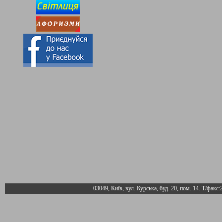
03049, Київ, вул. Курська, буд. 20, пом. 14. Т/факс: