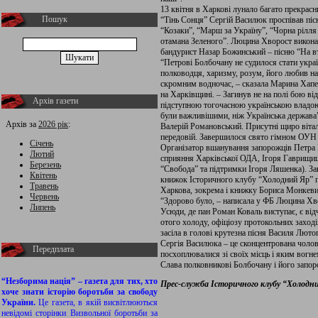
13 квітня в Харкові лунало багато прекрасни
Пошук
“Тінь Сонця” Сергій Василюк проспівав пісн
“Козаки”, “Марш за Україну”, “Чорна рілля 
отамана Зеленого”. Люцина Хворост виконал
бандурист Назар Божинський – пісню “На вт
“Петрові Болбочану не судилося стати укра
полководця, харизму, розум, його любив на
скромним водночас, – сказала Марина Хапе
на Харківщині. – Загинув не на полі бою ві
Архів газети
підступною тогочасною українською владою,
були важливішими, ніж Українська держава
Архів за
2026 рік
:
Валерій Романовський. Присутні щиро вітал
передовій. Завершилося свято гімном ОУН 
Січень
Організатор вшанування запорожців Петра 
Лютий
сприяння Харківської ОДА, Ігоря Гаврищиш
Березень
“Свобода” та підтримки Ігоря Ляшенка). З
Квітень
книжок Історичного клубу “Холодний Яр” п
Травень
Харкова, зокрема і книжку Бориса Монкеви
Червень
“Здорово було, – написала у ФБ Люцина Хво
Липень
Усюди, де пан Роман Коваль виступає, є від
отого холоду, офіціозу протокольних заходів
засіла в голові крутезна пісня Василя Лют
Сергія Василюка – це сконцентрована чолові
Передплата
посхоплювалися зі своїх місць і яким вогне
Слава полковникові Болбочану і його запо
“Незборима нація” – газета для тих, хто
Прес-служба Історичного клубу “Холодн
хоче знати історію боротьби за свободу
України.
Це газета, в якій висвітлюються
невідомі сторінки Визвольної боротьби за