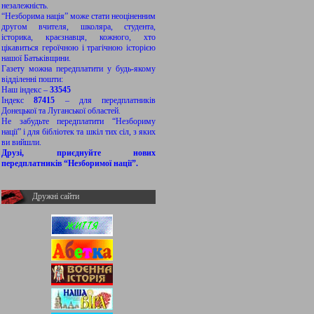
незалежність.
“Незборима нація” може стати неоціненним
другом вчителя, школяра, студента,
історика, краєзнавця, кожного, хто
цікавиться героїчною і трагічною історією
нашої Батьківщини.
Газету можна передплатити у будь-якому
відділенні пошти:
Наш індекс –
33545
Індекс
87415
– для передплатників
Донецької та Луганської областей.
Не забудьте передплатити “Незбориму
нації” і для бібліотек та шкіл тих сіл, з яких
ви вийшли.
Друзі, приєднуйте нових
передплатників “Незборимої нації”.
Дружні сайти