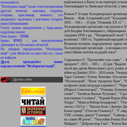
відбуваються в Києві та на території сучасни
незалежність.
Хмельницької та Львівської областей, а також
“Незборима нація” може стати неоціненним
другом вчителя, школяра, студента,
Коваль Р.
Історія Холодноярської організаці
історика, краєзнавця, кожного, хто
Коваль. – Київ: Історичний клуб “Холодний
цікавиться героїчною і трагічною історією
2016. – 104 с. – (Серія “Отаманія ХХ ст.”. –
нашої Батьківщини.
Холодноярської організації слід шукати в Х
Газету можна передплатити у будь-якому
добі Богдана Хмельницького, гайдамацьких 
відділенні пошти:
середини 1850-х рр., “Чигиринській змові” й
Наш індекс –
33545
волнєніях” 1905-го, Українській народній о
Індекс
87415
– для передплатників
Вільному козацтві, відродженому одразу пі
Донецької та Луганської областей.
Холодноярської організації – в козацько-се
Не забудьте передплатити “Незбориму
самостійним життям на рідній землі”.
нації” і для бібліотек та шкіл тих сіл, з яких
ви вийшли.
Страшенко О
. “Прочитайте тую славу”. – 
Друзі, приєднуйте нових
пріоритет”, 2015. – 160 с. – (Серія “Видатні 
передплатників “Незборимої нації”.
поезії про діячів Визвольного руху різних е
війни на Донбасі 2014 – 2016 років. Упоря
Тарас Силенко і Тетяна Лемешко. Ось назви 
Дружні сайти
“Міхновський”, “Ватаг тероризму Крат”, “
на фронті ліпив погруддя курінного”, “Черн
(Маруся Соколовська)”, “Отаману Зеленому
стояв!”, “Загибель Василя Чучупака”, “Сір
повстанцям Соснівки”, “Чорний Ворон (Мик
Хмара”, “Микола Кібець-Бондаренко”, “Ота
лютого 1923 р.”, “Василь Білас і Дмитро Да
Божої пращі!” (Олегові Ольжичу)”, “У лавр
УНР, сотнику дивізії “Галичина”, “Співець
на славне 90-річчя”, “Тиха війна Рената П
Майдану”, “Доброволець Гнат”, “Ключі Вас