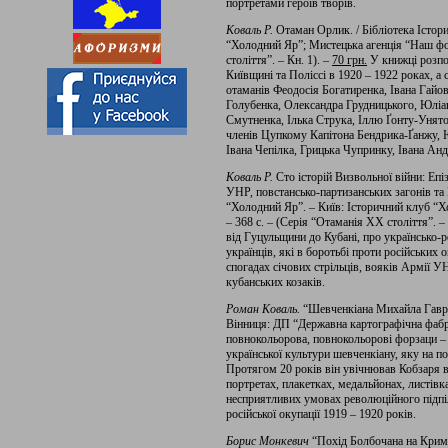
портретами героїв творів.
Коваль Р.
Отаман Орлик. / Бібліотека Істор
“Холодний Яр”; Мистецька агенція “Наш фор
століття”. – Кн. 1). –
70 грн
.
У книжці розпов
Київщині та Поліссі в 1920 – 1922 роках, а
отаманів Феодосія Богатиренка, Івана Гайо
Голубенка, Олександра Грудницького, Юліа
Смутненка, Ілька Струка, Іллю Ґонту-Унят
членів Цупкому Капітона Бендрика-Ґанжу,
Івана Чепілка, Грицька Чупринку, Івана Ан
Коваль Р.
Сто історій Визвольної війни: Еп
УНР, повстансько-партизанських загонів та 
“Холодний Яр”. – Київ: Історичний клуб “
– 368 с. – (Серія “Отаманія ХХ століття”. – 
від Гуцульщини до Кубані, про українсько-р
українців, які в боротьбі проти російських
спогадах січових стрільців, вояків Армії У
кубанських козаків.
Роман Коваль.
“Шевченкіана Михайла Гаври
Вінниця: ДП “Державна картографічна фабрик
повнокольорова, повнокольорові форзаци 
української культури шевченкіану, яку на 
Протягом 20 років він увічнював Кобзаря в
портретах, плакетках, медальйонах, листівк
несприятливих умовах революційного підпілл
російської окупації 1919 – 1920 років.
Борис Монкевич
“Похід Болбочана на Крим”