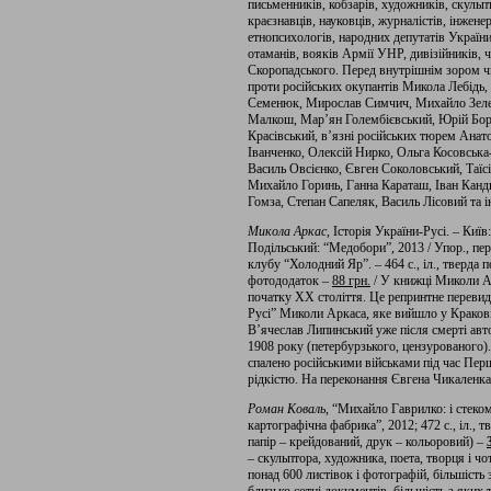
письменників, кобзарів, художників, скульпто
краєзнавців, науковців, журналістів, інжене
етнопсихологів, народних депутатів України
отаманів, вояків Армії УНР, дивізійників, 
Скоропадського. Перед внутрішнім зором чи
проти російських окупантів Микола Лебідь,
Семенюк, Мирослав Симчич, Михайло Зеле
Малкош, Мар’ян Голембієвський, Юрій Бор
Красівський, в’язні російських тюрем Анат
Іванченко, Олексій Нирко, Ольга Косовськ
Василь Овсієнко, Євген Соколовський, Таїс
Михайло Горинь, Ганна Караташ, Іван Канди
Гомза, Степан Сапеляк, Василь Лісовий та ін
Микола Аркас
, Історія України-Русі. – Ки
Подільський: “Медобори”, 2013 / Упор., пер
клубу “Холодний Яр”. – 464 с., іл., тверда 
фотододаток –
88 грн.
/ У книжці Миколи Ар
початку ХХ століття. Це репринтне перевида
Русі” Миколи Аркаса, яке вийшло у Кракові
В’ячеслав Липинський уже після смерті авт
1908 року (петербурзького, цензурованого)
спалено російськими військами під час Перш
рідкістю. На переконання Євгена Чикаленка
Роман Коваль,
“Михайло Гаврилко: і стеком
картографічна фабрика”, 2012; 472 с., іл., 
папір – крейдований, друк – кольоровий) –
– скульптора, художника, поета, творця і ч
понад 600 листівок і фотографій, більшіст