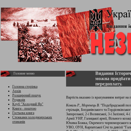
Видання Історич
Головне меню
можна придбати
передоплату.
Головна сторінка
Архів
Розширений пошук
Вартість вказано із врахуванням витрат на
Редакція
Клуб "Холодний Яр"
Коваль Р., Моренець В.
“Подєбрадський полк
Книги - поштою
стрільців, Богданівського та Гордієнківськог
Гостьова книга
Запорозької, 2-ї Волинської, 3-ї Залізної, 4-ї
Стежками холодноярських
Армії УНР, Галицької армії, Вільного козац
отаманів
Юхима Божка, Окремого чорноморського коша
УВО, ОУН, Карпатської Січі та дивізії “Га