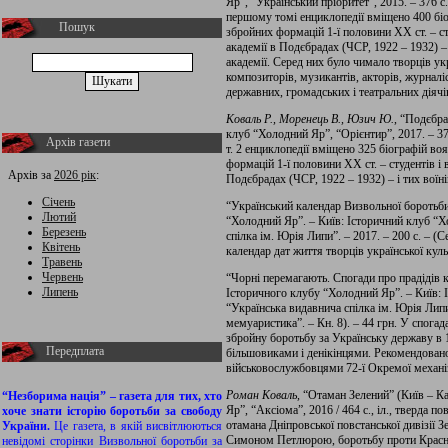
Яр”, “Український пріоритет”, 2015. – 376 с.
першому томі енциклопедії вміщено 400 біо
Пошук
збройних формацій 1-ї половини ХХ ст. – ст
академії в Подєбрадах (ЧСР, 1922 – 1932) – 
академії. Серед них було чимало творців ук
композиторів, музикантів, акторів, журналіс
державних, громадських і театральних діячі
Коваль Р., Моренець В., Юзич Ю.
, “Подєбр
клуб “Холодний Яр”, “Орієнтир”, 2017. – 376
Архів газети
т. 2 енциклопедії вміщено 325 біографій во
формацій 1-ї половини ХХ ст. – студентів і 
Архів за
2026 рік
:
Подєбрадах (ЧСР, 1922 – 1932) – і тих воїні
Січень
“Український календар Визвольної боротьби”
Лютий
“Холодний Яр”. – Київ: Історичний клуб “
Березень
спілка ім. Юрія Липи”. – 2017. – 200 с. – (С
Квітень
календар дат життя творців української куль
Травень
Червень
“Чорні перемагають. Спогади про прадідів ко
Липень
Історичного клубу “Холодний Яр”. – Київ:
“Українська видавнича спілка ім. Юрія Липи”
мемуаристика”. – Кн. 8). – 44 грн. У спога
збройну боротьбу за Українську державу в 
Передплата
більшовиками і денікінцями. Рекомендова
військовослужбовцями 72-ї Окремої механі
Роман Коваль,
“Отаман Зелений” (Київ – К
“Незборима нація” – газета для тих, хто
Яр”, “Аксіома”, 2016 / 464 с., іл., тверда п
хоче знати історію боротьби за свободу
отамана Дніпровської повстанської дивізії З
України.
Це газета, в якій висвітлюються
Симоном Петлюрою, боротьбу проти Красної 
невідомі сторінки Визвольної боротьби за