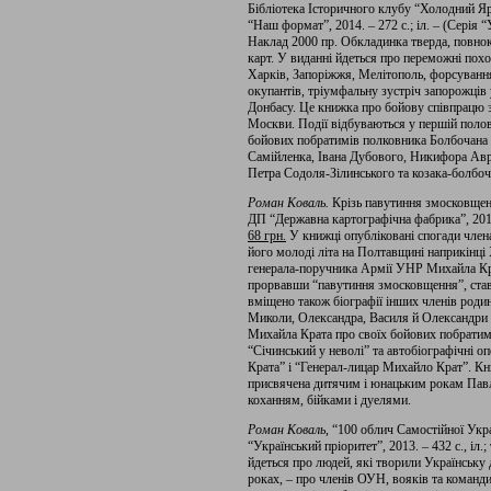
Бібліотека Історичного клубу “Холодний Яр
“Наш формат”, 2014. – 272 с.; іл. – (Серія 
Наклад 2000 пр. Обкладинка тверда, повнок
карт. У виданні йдеться про переможні пох
Харків, Запоріжжя, Мелітополь, форсуванн
окупантів, тріумфальну зустріч запорожців 
Донбасу. Це книжка про бойову співпрацю з
Москви. Події відбуваються у першій полов
бойових побратимів полковника Болбочана 
Самійленка, Івана Дубового, Никифора Авр
Петра Содоля-Зілинського та козака-болбо
Роман Коваль.
Крізь павутиння змосковщенн
ДП “Державна картографічна фабрика”, 2013
68 грн.
У книжці опубліковані спогади члена
його молоді літа на Полтавщині наприкінці 
генерала-поручника Армії УНР Михайла Кра
прорвавши “павутиння змосковщення”, став
вміщено також біографії інших членів родин
Миколи, Олександра, Василя й Олександри П
Михайла Крата про своїх бойових побратимі
“Січинський у неволі” та автобіографічні 
Крата” і “Генерал-лицар Михайло Крат”. Кни
присвячена дитячим і юнацьким рокам Пав
коханням, бійками і дуелями.
Роман Коваль
, “100 облич Самостійної Укр
“Український пріоритет”, 2013. – 432 с., іл
йдеться про людей, які творили Українську 
роках, – про членів ОУН, вояків та команд