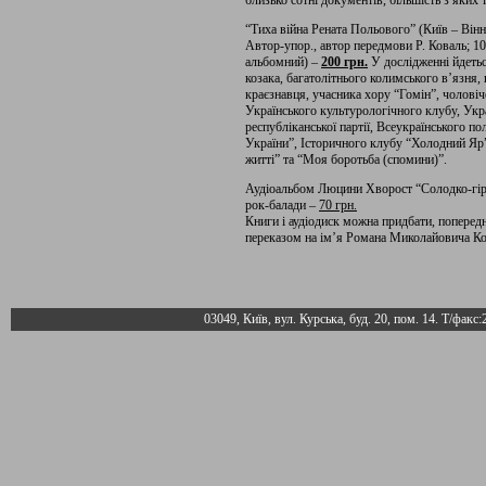
близько сотні документів, більшість з яких 
“Тиха війна Рената Польового” (Київ – Він
Автор-упор., автор передмови Р. Коваль; 104
альбомний) –
200 грн.
У дослідженні йдетьс
козака, багатолітнього колимського в’язня,
краєзнавця, учасника хору “Гомін”, чолові
Українського культурологічного клубу, Украї
республіканської партії, Всеукраїнського п
України”, Історичного клубу “Холодний Яр”
житті” та “Моя боротьба (спомини)”.
Аудіоальбом Люцини Хворост “Солодко-гірки
рок-балади –
70 грн.
Книги і аудіодиск можна придбати, попере
переказом на ім’я Романа Миколайовича Кова
03049, Київ, вул. Курська, буд. 20, пом. 14. Т/факс: