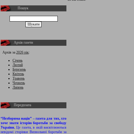
Пошук
Архів газети
Архів за
2026 рік
:
Січень
Лютий
Березень
Квітень
Травень
Червень
Липень
Передплата
“Незборима нація” – газета для тих, хто
хоче знати історію боротьби за свободу
України.
Це газета, в якій висвітлюються
невідомі сторінки Визвольної боротьби за