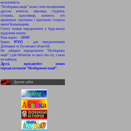
незалежність.
“Незборима нація” може стати неоціненним
другом вчителя, школяра, студента,
історика, краєзнавця, кожного, хто
цікавиться героїчною і трагічною історією
нашої Батьківщини.
Газету можна передплатити у будь-якому
відділенні пошти:
Наш індекс –
33545
Індекс
87415
– для передплатників
Донецької та Луганської областей.
Не забудьте передплатити “Незбориму
нації” і для бібліотек та шкіл тих сіл, з яких
ви вийшли.
Друзі, приєднуйте нових
передплатників “Незборимої нації”.
Дружні сайти