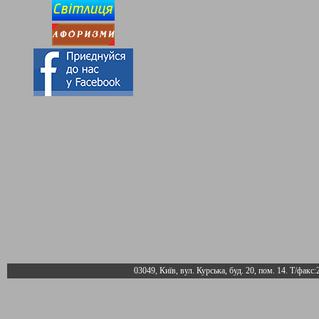
03049, Київ, вул. Курська, буд. 20, пом. 14. Т/факс: