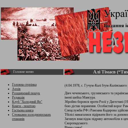
Алі Тімаєв (“Ти
Головне меню
Головна сторінка
(4.04.1978, с. Гучум-Калі Ітум-Калінського 
Архів
Розширений пошук
Діяч чеченського, грузинського та українсь
Редакція
імені шейха Мансура.
Клуб "Холодний Яр"
Збройно боровся проти Росії у Дагестані (199
Книги - поштою
бою дістав поранення. Особистий ворог Ра
Гостьова книга
Спецслужби РФ і Рамзана Кадирова здійснил
Стежками холодноярських
Тбілісі намагалися підірвати його за допом
отаманів
Загинув внаслідок підриву автомобіля в цен
Скоропадського.
Вічна слава!