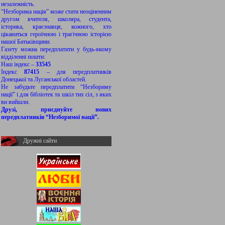
незалежність.
“Незборима нація” може стати неоціненним
другом вчителя, школяра, студента,
історика, краєзнавця, кожного, хто
цікавиться героїчною і трагічною історією
нашої Батьківщини.
Газету можна передплатити у будь-якому
відділенні пошти:
Наш індекс –
33545
Індекс
87415
– для передплатників
Донецької та Луганської областей.
Не забудьте передплатити “Незбориму
нації” і для бібліотек та шкіл тих сіл, з яких
ви вийшли.
Друзі, приєднуйте нових
передплатників “Незборимої нації”.
Дружні сайти