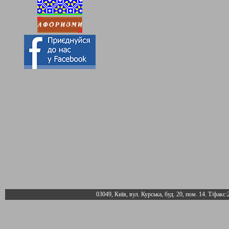
03049, Київ, вул. Курська, буд. 20, пом. 14. Т/факс: