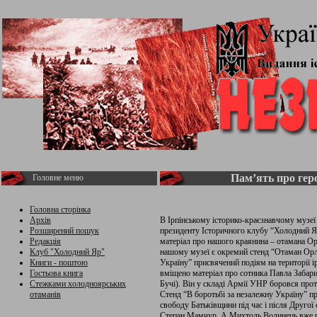
Пам’ять про гер
Головне меню
Головна сторінка
Архів
В Ірпінському історико-краєзнавчому музе
Розширений пошук
президенту Історичного клубу “Холодний Я
Редакція
матеріал про нашого краянина – отамана Ор
Клуб "Холодний Яр"
нашому музеї є окремий стенд “Отаман Орл
Книги - поштою
Україну” присвячений подіям на території і
Гостьова книга
вміщено матеріал про сотника Павла Забарил
Стежками холодноярських
Бучі). Він у складі Армії УНР боровся про
отаманів
Стенд “В боротьбі за незалежну Україну” 
свободу Батьківщини під час і після Другої
Степан Мамчур. А Михтодь Волинець вже піс