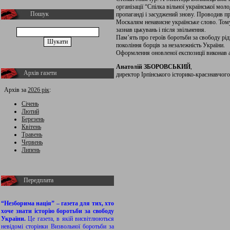
організації “Спілка вільної української мол
Пошук
пропаганді і засуджений знову. Проводив п
Москалям ненависне українське слово. Тому
зазнав цькувань і після звільнення.
Пам’ять про героїв боротьби за свободу рід
покоління борців за незалежність України.
Оформлення оновленої експозиції виконав 
Анатолій ЗБОРОВСЬКИЙ
,
Архів газети
директор Ірпінського історико-краєзнавчог
Архів за
2026 рік
:
Січень
Лютий
Березень
Квітень
Травень
Червень
Липень
Передплата
“Незборима нація” – газета для тих, хто
хоче знати історію боротьби за свободу
України.
Це газета, в якій висвітлюються
невідомі сторінки Визвольної боротьби за