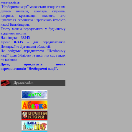
незалежність.
“Незборима нація” може стати неоціненним
другом вчителя, школяра, студента,
історика, краєзнавця, кожного, хто
цікавиться героїчною і трагічною історією
нашої Батьківщини.
Газету можна передплатити у будь-якому
відділенні пошти:
Наш індекс –
33545
Індекс
87415
– для передплатників
Донецької та Луганської областей.
Не забудьте передплатити “Незбориму
нації” і для бібліотек та шкіл тих сіл, з яких
ви вийшли.
Друзі, приєднуйте нових
передплатників “Незборимої нації”.
Дружні сайти