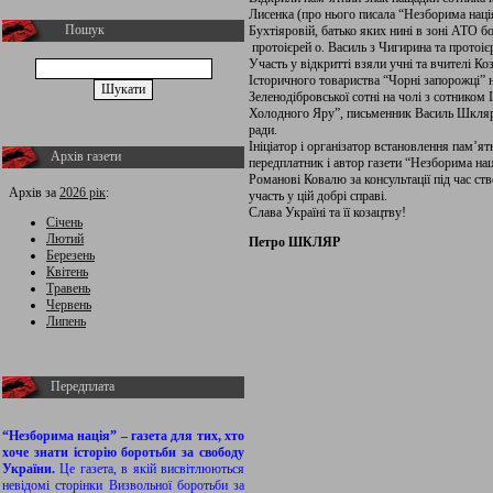
Лисенка (про нього писала “Незборима нація”
Пошук
Бухтіяровій, батько яких нині в зоні АТО 
протоієрей о. Василь з Чигирина та протоі
Участь у відкритті взяли учні та вчителі К
Історичного товариства “Чорні запорожці” 
Зеленодібровської сотні на чолі з сотнико
Холодного Яру”, письменник Василь Шкляр,
ради.
Ініціатор і організатор встановлення пам’я
Архів газети
передплатник і автор газети “Незборима на
Романові Ковалю за консультації під час ств
Архів за
2026 рік
:
участь у цій добрі справі.
Слава Україні та її козацтву!
Січень
Лютий
Петро ШКЛЯР
Березень
Квітень
Травень
Червень
Липень
Передплата
“Незборима нація” – газета для тих, хто
хоче знати історію боротьби за свободу
України.
Це газета, в якій висвітлюються
невідомі сторінки Визвольної боротьби за