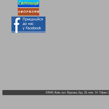
03049, Київ, вул. Курська, буд. 20, пом. 14. Т/факс: