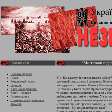
“Ми тільки відб
Головне меню
Головна сторінка
Архів
У с. Козацькому Звенигородського району 
Розширений пошук
пам’ятний знак козакам і старшинам Козача
Редакція
легендарному отаманові Опанасу Шаповалу
Клуб "Холодний Яр"
Це саме він у Києві під час Другого всеукр
Книги - поштою
та іншими звенигородцями з’явилися у стар
Гостьова книга
шаблюками, зрозуміло, з чубами. У виступ
Стежками холодноярських
право сили і гаряче бажання творити власну
отаманів
– говорив він, – не просило дозволу [у Тим
потрібний... Ми тільки відберемо наше”.
Відкрили пам’ятний знак нащадки сотника 