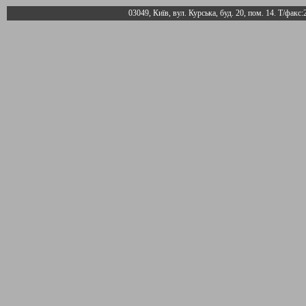
03049, Київ, вул. Курська, буд. 20, пом. 14. Т/факс: