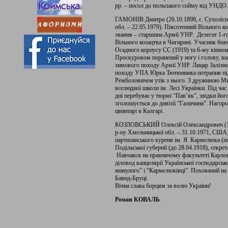
рр. – посол до польського сойму від УНДО
ГАМОНІВ Дмитро (26.10.1898, с. Сухоліси К
обл. – 22.05.1979). Півсотенний Вільного к
звання­ – старшина Армії УНР. Делегат 1-го 
Вільного козацтва в Чигирині. Учасник бо
Осадного корпусу СС (1919) та 6-му кінному
Проскуровом поранений у ногу і голову, вн
зимового походу Армії УНР. Лицар Залізно
походу УПА Юрка Тютюнника потрапив під 
Ремболовичем утік з нього. З дружиною Ми
вселюдної школи ім. Лесі Українки. Під час 
дні перебуває у тюрмі “Пав’як”, звідки йог
зголошується до дивізії “Галичина”. Наг
цвинтарі в Калгарі.
КОЗЛОВСЬКИЙ Олексій Олександрович (17.03
р-ну Хмельницької обл. – 31.10.1971, США)
партизанського куреня ім. Я. Кармелюка (п
Подільської губернії (до 28.04.1918), секр
Навчався на правничому факультеті Карлово
діловод канцелярії Української господарськ
минулого” і “Кармелюківці”. Похований на
Бавнд-Бруці.
Вічна слава борцям за волю України!
Роман КОВАЛЬ