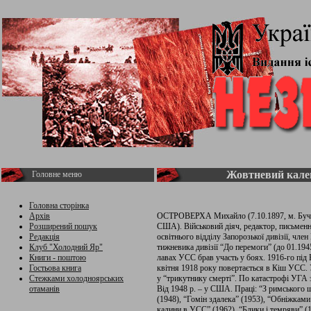
Жовтневий кален
Головне меню
Головна сторінка
Архів
ОСТРОВЕРХА Михайло (7.10.1897, м. Бучач, 
Розширений пошук
США). Військовий діяч, редактор, письменн
Редакція
освітнього відділу Запорозької дивізії, член
Клуб "Холодний Яр"
тижневика дивізії “До перемоги” (до 01.194
Книги - поштою
лавах УСС брав участь у боях. 1916-го під
Гостьова книга
квітня 1918 року повертається в Кіш УСС. 
Стежками холодноярських
у “трикутнику смерті”. По катастрофі УГА з
отаманів
Від 1948 р. – у США. Праці: “З римського щ
(1948), “Гомін здалека” (1953), “Обніжками
калини в УСС” (1962), “Блики і темряви” (19