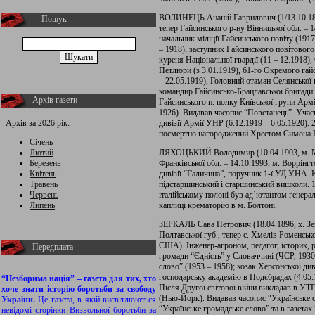
ВОЛИНЕЦЬ Ананій Гаврилович (1/13.10.1894,
Пошук
тепер Гайсинського р-ну Вінницької обл. – 1
начальник міліції Гайсинського повіту (191
– 1918), заступник Гайсинського повітового
куреня Національної гвардії (11 – 12.1918)
Петлюри (з 3.01.1919), 61-го Окремого гайс
– 22.05.1919), Головний отаман Селянської п
командир Гайсинсько-Брацлавської бригади (к
Архів газети
Гайсинського п. полку Київської групи Армі
1926). Видавав часопис “Повстанець”. Учас
Архів за
2026 рік
:
дивізії Армії УНР (6.12.1919 – 6.05.1920). 
посмертно нагороджений Хрестом Симона 
Січень
Лютий
ЛЯХОЦЬКИЙ Володимир (10.04.1903, м. Мик
Березень
Франківської обл. – 14.10.1993, м. Воррін
Квітень
дивізії “Галичина”, поручник 1-ї УД УНА. 
Травень
підстаршинський і старшинський вишколи.
Червень
італійському полоні був ад’ютантом гене
Липень
каплиці крематорію в м. Болтоні.
ЗЕРКАЛЬ Сава Петрович (18.04.1896, х. Зе
Полтавської губ., тепер с. Хмелів Роменськ
США). Інженер-агроном, педагог, історик, р
Передплата
громади “Єдність” у Словаччині (ЧСР, 1930)
слово” (1953 – 1958); козак Херсонської див
господарську академію в Подєбрадах (4.05.
“Незборима нація” – газета для тих, хто
Після Другої світової війни викладав в УТ
хоче знати історію боротьби за свободу
(Нью-Йорк). Видавав часопис “Українське с
України.
Це газета, в якій висвітлюються
“Українське громадське слово” та в газета
невідомі сторінки Визвольної боротьби за