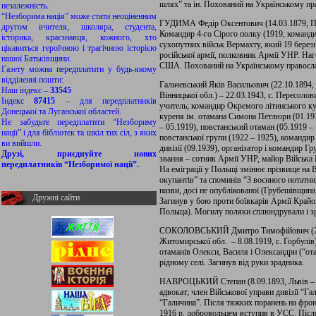
шлях” та ін. Похований на Українському пр
незалежність.
“Незборима нація” може стати неоціненним
ГУДИМА Федір Оксентович (14.03.1879, По
другом вчителя, школяра, студента,
Командир 4-го Сірого полку (1919, команди
історика, краєзнавця, кожного, хто
сухопутних військ Вермахту, який 19 берез
цікавиться героїчною і трагічною історією
російської армії, полковник Армії УНР. Н
нашої Батьківщини.
США. Похований на Українському правосла
Газету можна передплатити у будь-якому
відділенні пошти:
Гальчевський Яків Васильович (22.10.1894, 
Наш індекс –
33545
Вінницької обл.) – 22.03.1943, с. Пересоло
Індекс
87415
– для передплатників
учитель; командир Окремого літинського ку
Донецької та Луганської областей.
куреня ім. отамана Симона Петлюри (01.19
Не забудьте передплатити “Незбориму
– 05.1919), повстанський отаман (05.1919 –
нації” і для бібліотек та шкіл тих сіл, з яких
повстанської групи (1922 – 1925), командир
ви вийшли.
дивізії (09.1939), організатор і командир 
Друзі, приєднуйте нових
звання – сотник Армії УНР, майор Війська 
передплатників “Незборимої нації”.
На еміграції у Польщі змінює прізвище на
окупантів” та споминів “З воєнного нотатник
назви, досі не опублікованої (Грубешівщина, 
Дружні сайти
Загинув у бою проти боївкарів Армії Крайо
Польща). Могилу поляки сплюндрували і зр
СОКОЛОВСЬКИЙ Дмитро Тимофійович (23.10
Житомирської обл. – 8.08.1919, с. Горбулів
отаманів Олекси, Василя і Олександри (“ота
рідному селі. Загинув від руки зрадника.
НАВРОЦЬКИЙ Степан (8.09.1893, Львів – 24.
адвокат; член Військової управи дивізії “Г
“Галичина”. Після тяжких поранень на фронті 
1916 р. добровольцем вступив в УСС. Після