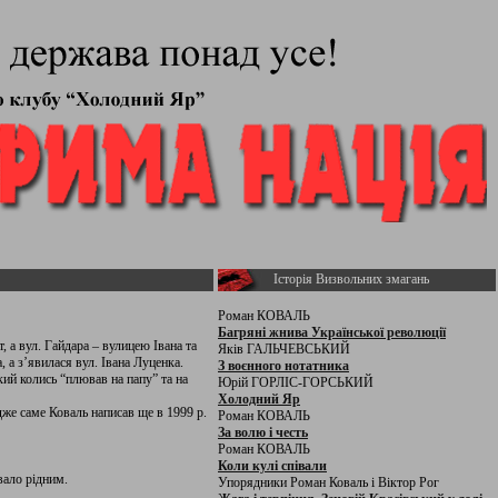
Історія Визвольних змагань
Роман КОВАЛЬ
Багряні жнива Української революції
 а вул. Гайдара – вулицею Івана та
Яків ГАЛЬЧЕВСЬКИЙ
 а з’явилася вул. Івана Луценка.
З воєнного нотатника
ий колись “плював на папу” та на
Юрій ГОРЛІС-ГОРСЬКИЙ
Холодний Яр
же саме Коваль написав ще в 1999 р.
Роман КОВАЛЬ
За волю і честь
Роман КОВАЛЬ
Коли кулі співали
вало рідним.
Упорядники Роман Коваль і Віктор Рог