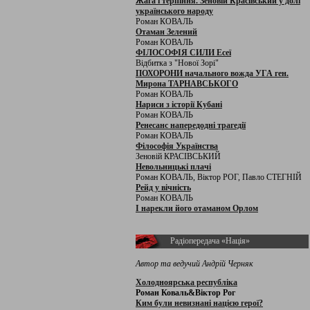
Жага і терпіння. Зеновій Красівський у долі
українського народу
Роман КОВАЛЬ
Отаман Зелений
Роман КОВАЛЬ
ФІЛОСОФІЯ СИЛИ Есеї
Відбитка з "Нової Зорі"
ПОХОРОНИ начального вожда УГА ген.
Мирона ТАРНАВСЬКОГО
Роман КОВАЛЬ
Нариси з історії Кубані
Роман КОВАЛЬ
Ренесанс напередодні трагедії
Роман КОВАЛЬ
Філософія Українства
Зеновій КРАСІВСЬКИЙ
Невольницькі плачі
Роман КОВАЛЬ, Віктор РОГ, Павло СТЕГНІЙ
Рейд у вічність
Роман КОВАЛЬ
І нарекли його отаманом Орлом
Радіопередача «Нація»
Автор та ведучий Андрій Черняк
Холодноярська республіка
Роман Коваль&Віктор Рог
Ким були невизнані нацією герої?