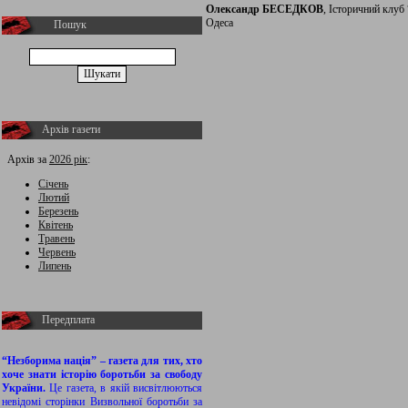
Олександр БЕСЕДКОВ
, Історичний клуб
Одеса
Пошук
Архів газети
Архів за
2026 рік
:
Січень
Лютий
Березень
Квітень
Травень
Червень
Липень
Передплата
“Незборима нація” – газета для тих, хто
хоче знати історію боротьби за свободу
України.
Це газета, в якій висвітлюються
невідомі сторінки Визвольної боротьби за