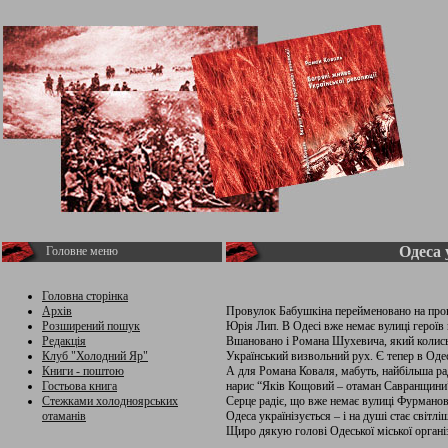
Одеса 
Головне меню
Головна сторінка
Архів
Провулок Бабушкіна перейменовано на прову
Розширений пошук
Юрія Лип. В Одесі вже немає вулиці героїв 
Редакція
Вшановано і Романа Шухевича, який колись 
Клуб "Холодний Яр"
Український визвольний рух. Є тепер в Оде
Книги - поштою
А для Романа Коваля, мабуть, найбільша ра
Гостьова книга
нарис “Яків Кощовий – отаман Савранщини
Стежками холодноярських
Серце радіє, що вже немає вулиці Фурманов
отаманів
Одеса українізується – і на душі стає світлі
Щиро дякую голові Одеської міської органі