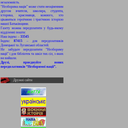
незалежність.
“Незборима нація” може стати неоціненним
другом вчителя, школяра, студента,
історика, краєзнавця, кожного, хто
цікавиться героїчною і трагічною історією
нашої Батьківщини.
Газету можна передплатити у будь-якому
відділенні пошти:
Наш індекс –
33545
Індекс
87415
– для передплатників
Донецької та Луганської областей.
Не забудьте передплатити “Незбориму
нації” і для бібліотек та шкіл тих сіл, з яких
ви вийшли.
Друзі, приєднуйте нових
передплатників “Незборимої нації”.
Дружні сайти