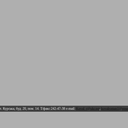
л. Курська, буд. 20, пом. 14. Т/факс:242-47-38 e-mail:
Koval_r@ukr.net
,
kovalroman1@gmai