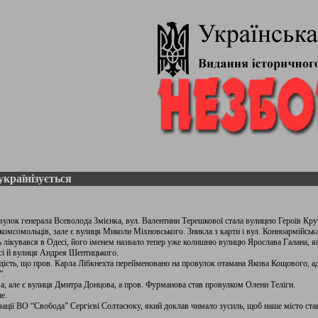
українізується
лок генерала Всеволода Змієнка, вул. Валентини Терешкової стала вулицею Героїв Крут,
комсомольців, зале є вулиця Миколи Міхновського. Зникла з карти і вул. Конноармійська,
лікувався в Одесі, його іменем назвало тепер уже колишню вулицю Ярослава Галана, як
сі й вулиця Андрея Шептицького.
дість, що пров. Карла Лібкнехта перейменовано на провулок отамана Якова Кощового, ад
”.
а, але є вулиця Дмитра Донцова, а пров. Фурманова став провулком Олени Теліги.
ше.
зації ВО “Свобода” Сергієві Солтасюку, який доклав чимало зусиль, щоб наше місто ста