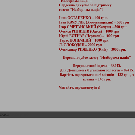
“Незборима нація”!
Сердечно дякуємо за підтримку
газети “Незборима нація”!
Інна ОСТАПЕНКО – 400 грн.
Іван КАЧУРИК (Хмельницький) – 500 грн
Ігор СМЕТАНСЬКИЙ (Калуш) – 500 грн
Олекса РІЗНИКІВ (Одеса) – 1000 грн
Юрій БОТНАР (Черкаси) – 1000 грн
Тарас КОНЕЧНИЙ – 1000 грн
Л. СЛОБОДЯН – 2000 грн
Олександр РИЖЕНКО (Київ) – 3000 грн.
Передплачуйте газету “Незборима нація”
Передплатний індекс – 33545.
Для Донецької і Луганської областей – 87415.
Вартість передплати на 6 місяців – 132 грн., з
травня – 148 грн.
Читайте, передплачуйте!
l.com
Адмін розділ