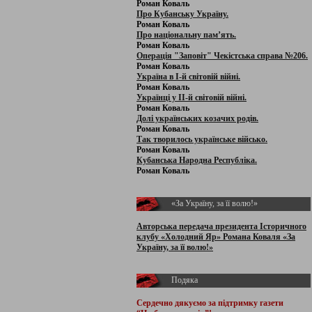
Роман Коваль
Про Кубанську Україну.
Роман Коваль
Про національну пам’ять.
Роман Коваль
Операція "Заповіт" Чекістська справа №206.
Роман Коваль
Україна в І-й світовій війні.
Роман Коваль
Українці у ІІ-й світовій війні.
Роман Коваль
Долі українських козачих родів.
Роман Коваль
Так творилось українське військо.
Роман Коваль
Кубанська Народна Республіка.
Роман Коваль
«За Україну, за її волю!»
Авторська передача президента Історичного
клубу «Холодний Яр» Романа Коваля «За
Україну, за її волю!»
Подяка
Сердечно дякуємо за підтримку
газети