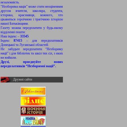
незалежність.
“Незборима нація” може стати неоціненним
другом вчителя, школяра, студента,
історика, краєзнавця, кожного, хто
цікавиться героїчною і трагічною історією
нашої Батьківщини.
Газету можна передплатити у будь-якому
відділенні пошти:
Наш індекс –
33545
Індекс
87415
– для передплатників
Донецької та Луганської областей.
Не забудьте передплатити “Незбориму
нації” і для бібліотек та шкіл тих сіл, з яких
ви вийшли.
Друзі, приєднуйте нових
передплатників “Незборимої нації”.
Дружні сайти