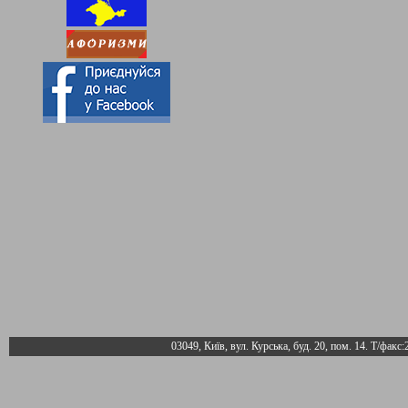
03049, Київ, вул. Курська, буд. 20, пом. 14. Т/факс: