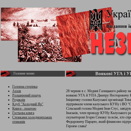
Воякові УГА і 
Головне меню
Головна сторінка
Архів
28 червня в с. Медині Галицького району н
Розширений пошук
воякові УГА й УПА Дмитру Несторовичу К
Редакція
Ініціативу голови Калуської організації То
Клуб "Холодний Яр"
підтримали члени калуського КУНу і ВО “
Книги - поштою
Сільський голова Медині Іван Стус, завіду
Гостьова книга
Іваськів, член проводу КУНу Калуського р
Стежками холодноярських
скульпторові Ігорю Семаку та всім, хто сп
отаманів
Федоровичу Парцею, який фінансово підтри
Героям слава!