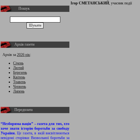
Ігор СМЕТАНСЬКИЙ
, учасник події
Пошук
Архів газети
Архів за
2026 рік
:
Січень
Лютий
Березень
Квітень
Травень
Червень
Липень
Передплата
“Незборима нація” – газета для тих, хто
хоче знати історію боротьби за свободу
України.
Це газета, в якій висвітлюються
невідомі сторінки Визвольної боротьби за