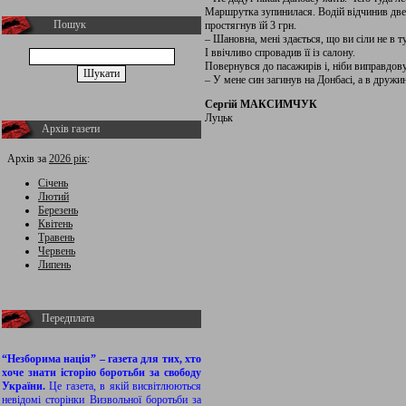
Маршрутка зупинилася. Водій відчинив двер
Пошук
простягнув їй 3 грн.
– Шановна, мені здається, що ви сіли не в 
І ввічливо спровадив її із салону.
Повернувся до пасажирів і, ніби виправдову
– У мене син загинув на Донбасі, а в друж
Сергій МАКСИМЧУК
Луцьк
Архів газети
Архів за
2026 рік
:
Січень
Лютий
Березень
Квітень
Травень
Червень
Липень
Передплата
“Незборима нація” – газета для тих, хто
хоче знати історію боротьби за свободу
України.
Це газета, в якій висвітлюються
невідомі сторінки Визвольної боротьби за