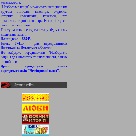
незалежність.
“Незборима нація” може стати неоціненним
другом вчителя, школяра, студента,
історика, краєзнавця, кожного, хто
цікавиться героїчною і трагічною історією
нашої Батьківщини.
Газету можна передплатити у будь-якому
відділенні пошти:
Наш індекс –
33545
Індекс
87415
– для передплатників
Донецької та Луганської областей.
Не забудьте передплатити “Незбориму
нації” і для бібліотек та шкіл тих сіл, з яких
ви вийшли.
Друзі, приєднуйте нових
передплатників “Незборимої нації”.
Дружні сайти