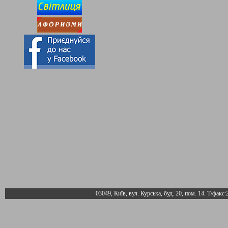
03049, Київ, вул. Курська, буд. 20, пом. 14. Т/факс: