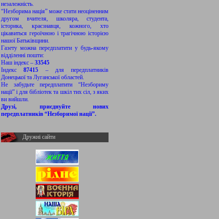
незалежність.
“Незборима нація” може стати неоціненним
другом вчителя, школяра, студента,
історика, краєзнавця, кожного, хто
цікавиться героїчною і трагічною історією
нашої Батьківщини.
Газету можна передплатити у будь-якому
відділенні пошти:
Наш індекс –
33545
Індекс
87415
– для передплатників
Донецької та Луганської областей.
Не забудьте передплатити “Незбориму
нації” і для бібліотек та шкіл тих сіл, з яких
ви вийшли.
Друзі, приєднуйте нових
передплатників “Незборимої нації”.
Дружні сайти