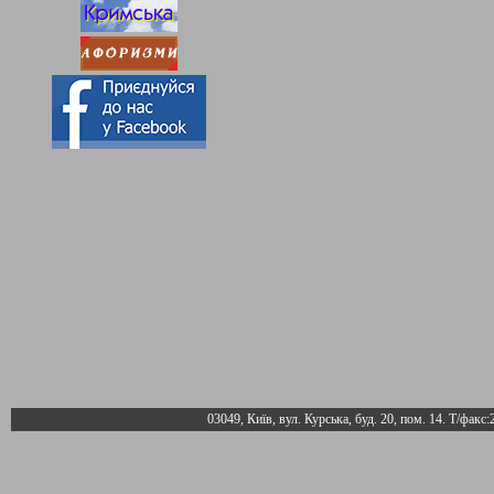
03049, Київ, вул. Курська, буд. 20, пом. 14. Т/факс: