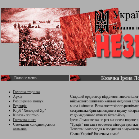
Козачка Ірена Л
Головне меню
Головна сторінка
Архів
Старший ординатор відділення анестезіології
Розширений пошук
військового шпиталю капітан медичної служб
Редакція
мила і жіночна. Вона анестезіолог-реанімато
Клуб "Холодний Яр"
сестринська бригада надавала першу лікарс
Книги - поштою
їх до медичного пункту батальйону.
Гостьова книга
Ірена Ломаківська не раз виносила поранени
Стежками холодноярських
“Градів” вивела з оточення півтора десятки
отаманів
Теплота і милосердя в поєднанні з мужністю
Слава Україні! Козачкам слава!