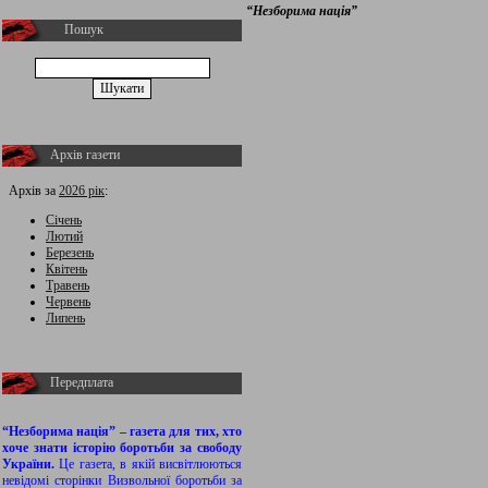
“Незборима нація”
Пошук
Архів газети
Архів за
2026 рік
:
Січень
Лютий
Березень
Квітень
Травень
Червень
Липень
Передплата
“Незборима нація” – газета для тих, хто
хоче знати історію боротьби за свободу
України.
Це газета, в якій висвітлюються
невідомі сторінки Визвольної боротьби за