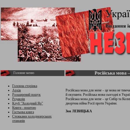
Російська мова –
Головне меню
Головна сторінка
Архів
Російська мова для мене – це мова не тимча
Розширений пошук
й окупанта. Російська мова сьогодні в Украї
Редакція
Російська мова для мене – це Сибір та Кол
Клуб "Холодний Яр"
дворічна війна Росії проти України.
Книги - поштою
Зоя ЛЕВИЦЬКА
Гостьова книга
Стежками холодноярських
отаманів