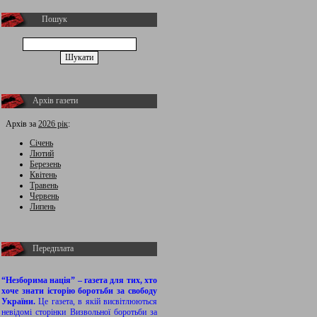
Пошук
Архів газети
Архів за
2026 рік
:
Січень
Лютий
Березень
Квітень
Травень
Червень
Липень
Передплата
“Незборима нація” – газета для тих, хто
хоче знати історію боротьби за свободу
України.
Це газета, в якій висвітлюються
невідомі сторінки Визвольної боротьби за