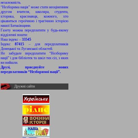
незалежність.
“Незборима нація” може стати неоціненним
другом вчителя, школяра, студента,
історика, краєзнавця, кожного, хто
цікавиться героїчною і трагічною історією
нашої Батьківщини.
Газету можна передплатити у будь-якому
відділенні пошти:
Наш індекс –
33545
Індекс
87415
– для передплатників
Донецької та Луганської областей.
Не забудьте передплатити “Незбориму
нації” і для бібліотек та шкіл тих сіл, з яких
ви вийшли.
Друзі, приєднуйте нових
передплатників “Незборимої нації”.
Дружні сайти