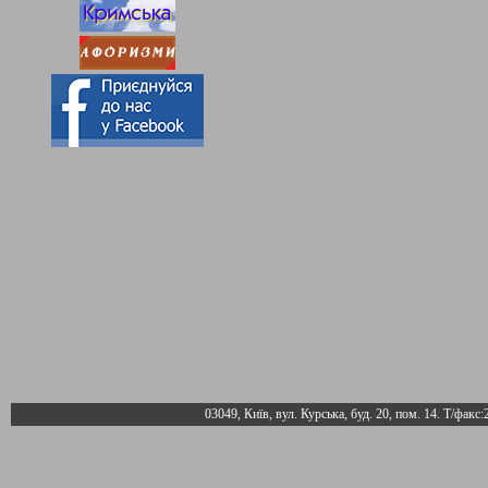
03049, Київ, вул. Курська, буд. 20, пом. 14. Т/факс: