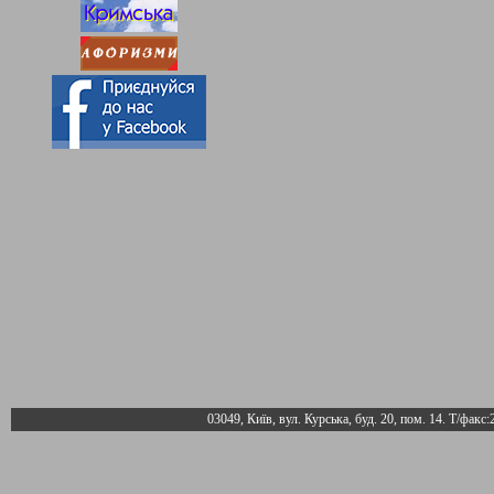
03049, Київ, вул. Курська, буд. 20, пом. 14. Т/факс: