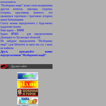
незалежність.
“Незборима нація” може стати неоціненним
другом вчителя, школяра, студента,
історика, краєзнавця, кожного, хто
цікавиться героїчною і трагічною історією
нашої Батьківщини.
Газету можна передплатити у будь-якому
відділенні пошти:
Наш індекс –
33545
Індекс
87415
– для передплатників
Донецької та Луганської областей.
Не забудьте передплатити “Незбориму
нації” і для бібліотек та шкіл тих сіл, з яких
ви вийшли.
Друзі, приєднуйте нових
передплатників “Незборимої нації”.
Дружні сайти