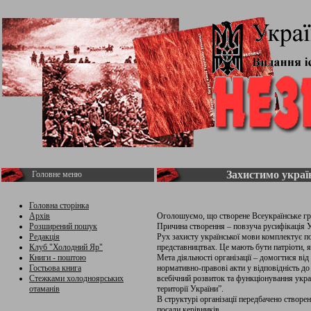
Захистимо украї
Головне меню
Головна сторінка
Архів
Оголошуємо, що створене Всеукраїнське гро
Розширений пошук
Причина створення – повзуча русифікація Ук
Редакція
Рух захисту української мови комплектує по
Клуб "Холодний Яр"
представництвах. Це мають бути патріоти, я
Книги - поштою
Мета діяльності організації – домогтися від
Гостьова книга
нормативно-правові акти у відповідність до
Стежками холодноярських
всебічний розвиток та функціонування украї
отаманів
території України”.
В структурі організації передбачено створе
посади керівників.