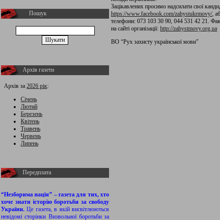
Зацікавлених просимо надсилати свої канди
Пошук
https://www.facebook.com/zahystukrmovy/
, 
телефони: 073 103 30 90, 044 531 42 21. Фа
на сайті організації:
http://zahystmovy.org.ua
ВО “Рух захисту української мови”
Архів газети
Архів за
2026 рік
:
Січень
Лютий
Березень
Квітень
Травень
Червень
Липень
Передплата
“Незборима нація” – газета для тих, хто
хоче знати історію боротьби за свободу
України.
Це газета, в якій висвітлюються
невідомі сторінки Визвольної боротьби за