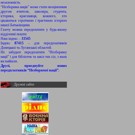
незалежність.
“Незборима нація” може стати неоціненним
другом вчителя, школяра, студента,
історика, краєзнавця, кожного, хто
цікавиться героїчною і трагічною історією
нашої Батьківщини.
Газету можна передплатити у будь-якому
відділенні пошти:
Наш індекс –
33545
Індекс
87415
– для передплатників
Донецької та Луганської областей.
Не забудьте передплатити “Незбориму
нації” і для бібліотек та шкіл тих сіл, з яких
ви вийшли.
Друзі, приєднуйте нових
передплатників “Незборимої нації”.
Дружні сайти