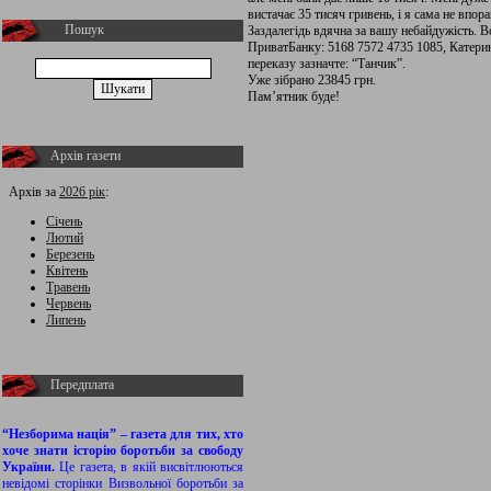
вистачає 35 тисяч гривень, і я сама не впор
Пошук
Заздалегідь вдячна за вашу небайдужість. В
ПриватБанку: 5168 7572 4735 1085, Катерин
переказу зазначте: “Танчик”.
Уже зібрано 23845 грн.
Пам’ятник буде!
Архів газети
Архів за
2026 рік
:
Січень
Лютий
Березень
Квітень
Травень
Червень
Липень
Передплата
“Незборима нація” – газета для тих, хто
хоче знати історію боротьби за свободу
України.
Це газета, в якій висвітлюються
невідомі сторінки Визвольної боротьби за