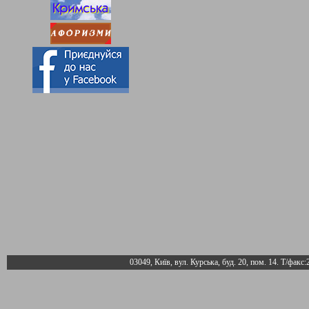
03049, Київ, вул. Курська, буд. 20, пом. 14. Т/факс: