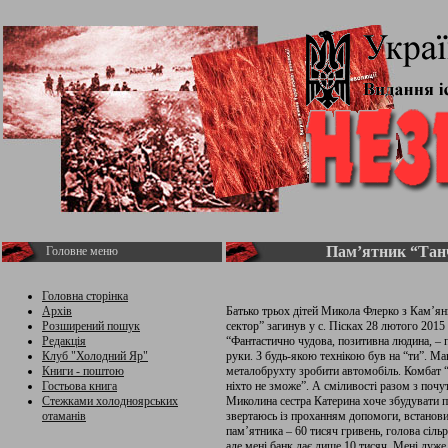
Пам’ятник “Тан
Головне меню
Головна сторінка
Архів
Батько трьох дітей Микола Флерко з Кам’я
Розширений пошук
сектор” загинув у с. Пісках 28 лютого 2015
Редакція
“Фантастично чудова, позитивна людина, – п
Клуб "Холодний Яр"
руки. З будь-якою технікою був на “ти”. Мав
Книги - поштою
металобрухту зробити автомобіль. Комбат 
Гостьова книга
ніхто не зможе”. А сміливості разом з почу
Стежками холодноярських
Миколина сестра Катерина хоче збудувати п
отаманів
звертаюсь із проханням допомоги, встанови
пам’ятника – 60 тисяч гривень, голова сіль
але мені банк дає лише 10 тисяч. Мені дуже