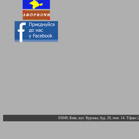
03049, Київ, вул. Курська, буд. 20, пом. 14. Т/факс: