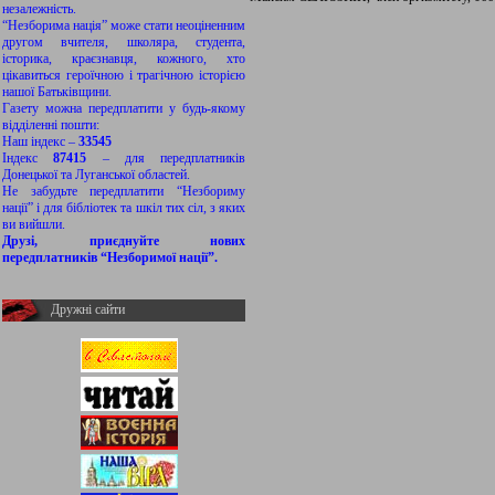
незалежність.
“Незборима нація” може стати неоціненним
другом вчителя, школяра, студента,
історика, краєзнавця, кожного, хто
цікавиться героїчною і трагічною історією
нашої Батьківщини.
Газету можна передплатити у будь-якому
відділенні пошти:
Наш індекс –
33545
Індекс
87415
– для передплатників
Донецької та Луганської областей.
Не забудьте передплатити “Незбориму
нації” і для бібліотек та шкіл тих сіл, з яких
ви вийшли.
Друзі, приєднуйте нових
передплатників “Незборимої нації”.
Дружні сайти