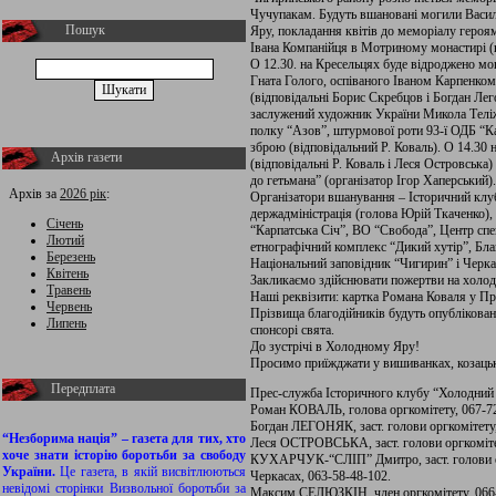
Чучупакам. Будуть вшановані могили Васил
Пошук
Яру, покладання квітів до меморіалу героя
Івана Компанійця в Мотриному монастирі (в
О 12.30. на Кресельцях буде відроджено мо
Гната Голого, оспіваного Іваном Карпенком
(відповідальні Борис Скребцов і Богдан Лег
заслужений художник України Микола Теліж
полку “Азов”, штурмової роти 93-ї ОДБ “Ка
зброю (відповідальний Р. Коваль). О 14.30 
Архів газети
(відповідальні Р. Коваль і Леся Островська)
до гетьмана” (організатор Ігор Хаперський).
Архів за
2026 рік
:
Організатори вшанування – Історичний клу
держадміністрація (голова Юрій Ткаченко)
Січень
“Карпатська Січ”, ВО “Свобода”, Центр спец
Лютий
етнографічний комплекс “Дикий хутір”, Бл
Березень
Національний заповідник “Чигирин” і Черкас
Квітень
Закликаємо здійснювати пожертви на холод
Травень
Наші реквізити: картка Романа Коваля у Пр
Червень
Прізвища благодійників будуть опублікован
Липень
спонсорі свята.
До зустрічі в Холодному Яру!
Просимо приїжджати у вишиванках, козацьки
Передплата
Прес-служба Історичного клубу “Холодний
Роман КОВАЛЬ, голова оргкомітету, 067-726
Богдан ЛЕГОНЯК, заст. голови оргкомітету,
“Незборима нація” – газета для тих, хто
Леся ОСТРОВСЬКА, заст. голови оргкомітет
хоче знати історію боротьби за свободу
КУХАРЧУК-“СЛІП” Дмитро, заст. голови ор
України.
Це газета, в якій висвітлюються
Черкасах, 063-58-48-102.
невідомі сторінки Визвольної боротьби за
Максим СЕЛЮЗКІН, член оргкомітету, 066-