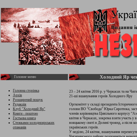
Холодний Яр чек
Головне меню
Головна сторінка
23 – 24 квітня 2016 р. у Черкасах та на Чи
Архів
21-ші вшанування героїв Холодного Яру
Розширений пошук
Редакція
Оргкомітет у складі президента Історичног
Клуб "Холодний Яр"
голови ВО “Свобода” Юрка Сиротюка, заст
Книги - поштою
членів керівництва Цивільного корпусу “А
Гостьова книга
квітня в Черкасах, зокрема взяти участь у в
Стежками холодноярських
вояцькому святі в Долині троянд, а після 
отаманів
українських героїв.
У неділю, 24 квітня, вшанування перенесут
Чигиринського району розпочнеться меморіа