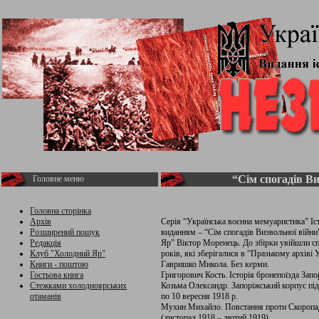
“Сім спогадів Ви
Головне меню
Головна сторінка
Архів
Серія “Українська воєнна мемуаристика” І
Розширений пошук
виданням – “Сім спогадів Визвольної війн
Редакція
Яр” Віктор Моренець. До збірки увійшли сп
Клуб "Холодний Яр"
років, які зберігалися в “Празькому архіві 
Книги - поштою
Гавришко Микола. Без керми.
Гостьова книга
Григорович Кость. Історія бронепоїзда Запо
Стежками холодноярських
Козьма Олександр. Запоріжський корпус під
отаманів
по 10 вересня 1918 р.
Мухин Михайло. Повстання проти Скоропад
(листопад 1918 – лютий 1919).