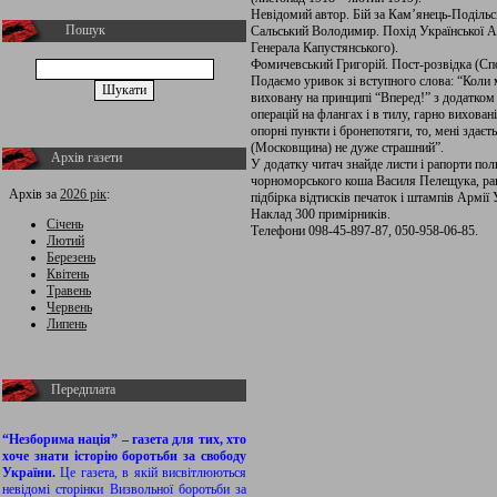
Невідомий автор. Бій за Кам’янець-Подільс
Пошук
Сальський Володимир. Похід Української Ар
Генерала Капустянського).
Фомичевський Григорій. Пост-розвідка (Спо
Подаємо уривок зі вступного слова: “Коли 
виховану на принципі “Вперед!” з додатком
операцій на флангах і в тилу, гарно виховані
опорні пункти і бронепотяги, то, мені здаєт
(Московщина) не дуже страшний”.
Архів газети
У додатку читач знайде листи і рапорти по
чорноморського коша Василя Пелещука, рані
Архів за
2026 рік
:
підбірка відтисків печаток і штампів Армії
Наклад 300 примірників.
Січень
Телефони 098-45-897-87, 050-958-06-85.
Лютий
Березень
Квітень
Травень
Червень
Липень
Передплата
“Незборима нація” – газета для тих, хто
хоче знати історію боротьби за свободу
України.
Це газета, в якій висвітлюються
невідомі сторінки Визвольної боротьби за