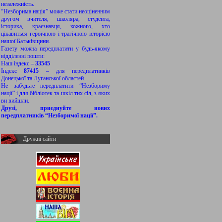
незалежність.
“Незборима нація” може стати неоціненним
другом вчителя, школяра, студента,
історика, краєзнавця, кожного, хто
цікавиться героїчною і трагічною історією
нашої Батьківщини.
Газету можна передплатити у будь-якому
відділенні пошти:
Наш індекс –
33545
Індекс
87415
– для передплатників
Донецької та Луганської областей.
Не забудьте передплатити “Незбориму
нації” і для бібліотек та шкіл тих сіл, з яких
ви вийшли.
Друзі, приєднуйте нових
передплатників “Незборимої нації”.
Дружні сайти