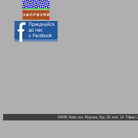
03049, Київ, вул. Курська, буд. 20, пом. 14. Т/факс: