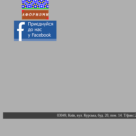
03049, Київ, вул. Курська, буд. 20, пом. 14. Т/факс: