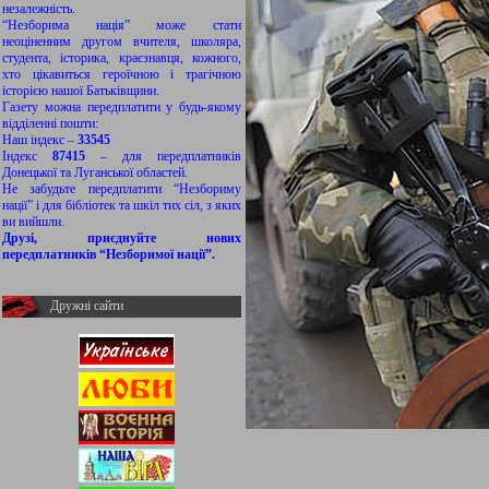
незалежність.
“Незборима нація” може стати
неоціненним другом вчителя, школяра,
студента, історика, краєзнавця, кожного,
хто цікавиться героїчною і трагічною
історією нашої Батьківщини.
Газету можна передплатити у будь-якому
відділенні пошти:
Наш індекс –
33545
Індекс
87415
– для передплатників
Донецької та Луганської областей.
Не забудьте передплатити “Незбориму
нації” і для бібліотек та шкіл тих сіл, з яких
ви вийшли.
Друзі, приєднуйте нових
передплатників “Незборимої нації”.
Дружні сайти