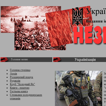
Українізація
Головне меню
Головна сторінка
Архів
З
Розширений пошук
с
Редакція
п
Клуб "Холодний Яр"
м
Книги - поштою
“
Гостьова книга
с
Стежками холодноярських
п
отаманів
п
У
–