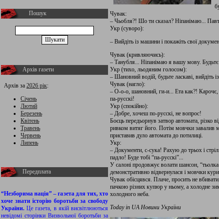
б
Пошук
Чувак:
– Чьобля?! Шо ти сказал? Ніпанімаю... Павт
Укр (суворо):
– Вийдіть із машини і покажіть свої документ
Чувак (кривляючись):
– Танубля... Ніпанімаю я вашу мову. Будьтє
Архів газети
Укр (тихо, льодяним голосом):
– Шановний водій, будьте ласкаві, вийдіть і
Чувак (нагло):
Архів за
2026 рік
:
– О-о-о, шановний, ги-и... Ета как?! Кароч
Січень
па-русскі!
Лютий
Укр (спокійно):
Березень
– Добре, хочеш по-русскі, не вопрос!
Квітень
Боєць передьорнув затвор автомата, різко ві
Травень
ривком витяг його. Потім мовчки завалив м
Червень
приставив дуло автомата до потилиці.
Липень
Укр:
– Документи, с-сука! Рахую до трьох і стрі
падло! Буде тобі “па-русскі”...
У салоні продовжує волати шансон, “тьолк
Передплата
демонстративно відвернулася і мовчки курит
Чувак обісцявся. Плаче, просить не вбиват
пачкою різних купюр у ньому, а холодне зи
“Незборима нація” – газета для тих, хто
холодного неба.
хоче знати історію боротьби за свободу
Today in UA Новини України
України.
Це газета, в якій висвітлюються
невідомі сторінки Визвольної боротьби за