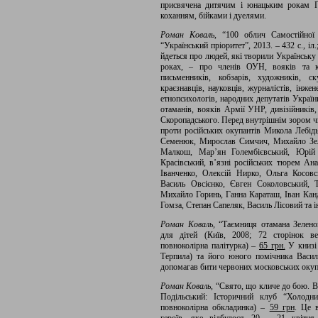
присвячена дитячим і юнацьким рокам П
коханням, бійками і дуелями.
Роман Коваль
, “100 облич Самостійної
“Український пріоритет”, 2013. – 432 с., і
йдеться про людей, які творили Українську 
роках, – про членів ОУН, вояків та к
письменників, кобзарів, художників, ску
краєзнавців, науковців, журналістів, інжен
етнопсихологів, народних депутатів Україн
отаманів, вояків Армії УНР, дивізійників
Скоропадського. Перед внутрішнім зором чи
проти російських окупантів Микола Лебідь
Семенюк, Мирослав Симчич, Михайло Зел
Малкош, Мар’ян Голембієвський, Юрій
Красівський, в’язні російських тюрем Ан
Іванченко, Олексій Нирко, Ольга Косов
Василь Овсієнко, Євген Соколовський, Т
Михайло Горинь, Ганна Караташ, Іван Канд
Гомза, Степан Сапеляк, Василь Лісовий та ін
Роман Коваль,
“Таємниця отамана Зеленог
для дітей (Київ, 2008; 72 сторінок ве
повноколірна палітурка) –
65 грн.
У книзі 
Терпила) та його юного помічника Васил
допомагав бити червоних московських окуп
Роман Коваль
, “Свято, що кличе до бою. 
Подільський: Історичний клуб “Холодни
повноколірна обкладинка) –
59 грн
. Це 