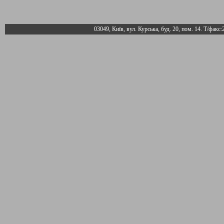
03049, Київ, вул. Курська, буд. 20, пом. 14. Т/факс: