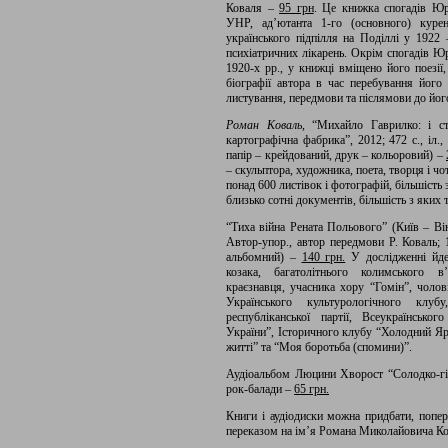
Коваля –
95 грн
. Це книжка спогадів Юр
УНР, ад’ютанта 1-го (основного) курен
українського підпілля на Поділлі у 1922 
психіатричних лікарень. Окрім спогадів Ю
1920-х рр., у книжці вміщено його поезії
біографії автора в час перебування його
листування, передмови та післямови до йог
Роман Коваль,
“Михайло Гаврилко: і ст
картографічна фабрика”, 2012; 472 с., іл.
папір – крейдований, друк – кольоровий) –
– скульптора, художника, поета, творця і ч
понад 600 листівок і фотографій, більшіст
близько сотні документів, більшість з яких 
“Тиха війна Рената Польового” (Київ – Ві
Автор-упор., автор передмови Р. Коваль; 1
альбомний) –
140 грн.
У дослідженні йде
козака, багатолітнього колимського в’
краєзнавця, учасника хору “Гомін”, чоло
Українського культурологічного клубу,
республіканської партії, Всеукраїнсько
України”, Історичного клубу “Холодний Яр”
житті” та “Моя боротьба (спомини)”.
Аудіоальбом Люцини Хворост “Солодко-гір
рок-балади –
65 грн.
Книги і аудіодиски можна придбати, поп
переказом на ім’я Романа Миколайовича Кова