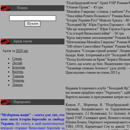
“Подєбрадський полк” Армії УНР Романа Ко
“Отаман Орлик” – 45 грн.
Пошук
“Михайло Гаврилко: і стеком, і шаблею” Ро
“Тиха війна Рената Польового” Романа Кова
“Історія України-Русі” Миколи Аркаса – 60 
“Холодний Яр” Юрія Горліса-Горського – 60
“Ми ще повернемося!” Юрія Горліса-Горськ
“Сто історій Визвольної війни” – 50 грн.
“Крізь павутиння змосковщення” Романа Ко
Архів газети
“Шевченкіана Михайла Гаврилка” Романа Ко
“100 облич Самостійної України” Романа Ко
Архів за
2026 рік
:
Аудіодиск “Солодко-гіркий романс” Люцини 
балади. Київ: Історичний клуб “Холодний Я
Січень
“Похід Болбочана на Крим” Бориса Монкеви
Лютий
“Свято, що кличе до бою. Вшанування геро
Березень
“Таємниця отамана Зеленого” (для дітей) – 
Квітень
Ціни вказано станом на січень 2015 р.
Травень
Червень
Липень
Видання Історичного клубу “Холодний Яр”
які можна придбати через “Укрпошту”, зді
Вартість вказано із врахуванням витрат на
Передплата
Коваль Р., Моренець В.
“Подєбрадський 
стрільців, Богданівського та Гордієнківсь
Запорозької, 2-ї Волинської, 3-ї Залізної, 4
“Незборима нація” – газета для тих, хто
Армії УНР, Галицької армії, Вільного козац
хоче знати історію боротьби за свободу
Юхима Божка, Окремого чорноморського коша
України.
Це газета, в якій висвітлюються
УВО, ОУН, Карпатської Січі та дивізії “Г
невідомі сторінки Визвольної боротьби за