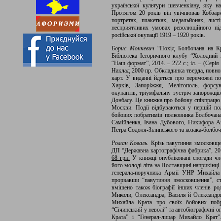
української культури шевченкіану, яку 
Протягом 20 років він увічнював Кобзаря
портретах, плакетках, медальйонах, лис
несприятливих умовах революційного під
російської окупації 1919 – 1920 років.
Борис Монкевич
“Похід Болбочана на К
Бібліотека Історичного клубу “Холодний 
“Наш формат”, 2014. – 272 с.; іл. – (Сері
Наклад 2000 пр. Обкладинка тверда, повнок
карт. У виданні йдеться про переможні п
Харків, Запоріжжя, Мелітополь, форсу
окупантів, тріумфальну зустріч запорожців
Донбасу. Це книжка про бойову співпрацю 
Москви. Події відбуваються у першій по
бойових побратимів полковника Болбочана
Самійленка, Івана Дубового, Никифора А
Петра Содоля-Зілинського та козака-болбо
Роман Коваль.
Крізь павутиння змосковщен
ДП “Державна картографічна фабрика”, 2013
68 грн.
У книжці опубліковані спогади чле
його молоді літа на Полтавщині наприкінці 
генерала-поручника Армії УНР Михайла 
прорвавши “павутиння змосковщення”, с
вміщено також біографії інших членів род
Миколи, Олександра, Василя й Олександри
Михайла Крата про своїх бойових побр
“Січинський у неволі” та автобіографічні 
Крата” і “Генерал-лицар Михайло Крат”