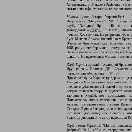
героїв, яке відбулося 20 – 21 квітня
Хмельницького, Максима Залізняка та Вас
світлин, які зафіксували найяскравіші мом
Микола Аркас
, Історія України-Русі. –
Подільський: “Медобори”, 2013 / Упор., п
клубу “Холодний Яр”. – 464 с., іл., т
фотододаток –
85 грн.
/ У книжці Миколи 
початку ХХ століття. Це репринтне перевид
Русі” Миколи Аркаса, яке вийшло у Кракові
В’ячеслав Липинський уже після смерті ав
1908 року (петербурзького, цензурованого
спалено російськими військами під час Пер
рідкістю. На переконання Євгена Чикаленка
Юрій Горліс-Горський.
“Холодний Яр: споми
Яру” (Київ – Вінниця: ДП “Державна ка
повноколірна обкладинка). –
84 грн
.
Про боротьбу за Українську державу під
Холодного Яру, на якому було написано: “В
вперше опубліковано всі відомі звернення
документальність твору. В додатках читач
злочини в Україні, нові дослідження п
Пономаренка, інших повстанців, нарис п
матеріал про вшанування отаманів Васил
Скляра), Ларіона Загороднього їхніми духо
них низка досі невідомих. Всього у книз
Редактор-упорядник та автор передмови Ро
Юрій Горліс-Горський.
“Ми ще повернемос
фабрика”, 2012 ; 432 с. іл., тверда повноко