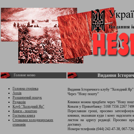
Видання Історич
Головне меню
Головна сторінка
Видання Історичного клубу “Холодний Яр”
Архів
Через “Нову пошту”
Розширений пошук
Редакція
Книжки можна придбати через “Нову пошт
Клуб "Холодний Яр"
Коваля у Приватбанку: 5168 7556 2267 749
Книги - поштою
Переславши гроші, просимо зателефонува
Гостьова книга
книжки, вказавши куди і кому надсилати
Стежками холодноярських
листом на адресу редакції. Просимо вр
отаманів
доставку.
Номери телефонів (044) 242-47-38, 067-726