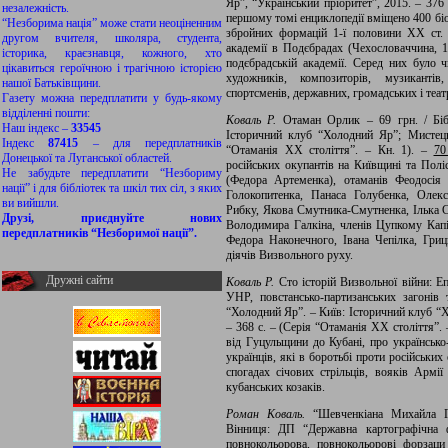
Яр”, “Український пріоритет”, 2015. – 376 
незалежність.
першому томі енциклопедії вміщено 400 біо
“Незборима нація” може стати неоціненним
збройних формацій 1-ї половини ХХ ст. –
другом вчителя, школяра, студента,
академії в Подєбрадах (Чехословаччина, 19
історика, краєзнавця, кожного, хто
подєбрадській академії. Серед них було ч
цікавиться героїчною і трагічною історією
художників, композиторів, музикантів,
нашої Батьківщини.
спортсменів, державних, громадських і теат
Газету можна передплатити у будь-якому
відділенні пошти:
Коваль Р.
Отаман Орлик – 69 грн. / Бібл
Наш індекс –
33545
Історичний клуб “Холодний Яр”; Мистець
Індекс
87415
– для передплатників
“Отаманія ХХ століття”. – Кн. 1). –
70
Донецької та Луганської областей.
російських окупантів на Київщині та Полі
Не забудьте передплатити “Незбориму
(Федора Артеменка), отаманів Феодосія 
нації” і для бібліотек та шкіл тих сіл, з яких
Голокопитенка, Панаса Голубенка, Олек
ви вийшли.
Рибку, Якова Смутника-Смутненка, Ілька С
Друзі, приєднуйте нових
Володимира Галкіна, членів Цупкому Кап
передплатників “Незборимої нації”.
Федора Наконечного, Івана Чепілка, Гри
діячів Визвольного руху.
Дружні сайти
Коваль Р.
Сто історій Визвольної війни: Е
УНР, повстансько-партизанських загонів 
“Холодний Яр”. – Київ: Історичний клуб “
– 368 с. – (Серія “Отаманія ХХ століття”. 
від Гуцульщини до Кубані, про українсько
українців, які в боротьбі проти російськи
спогадах січових стрільців, вояків Армії
кубанських козаків.
Роман Коваль.
“Шевченкіана Михайла Га
Вінниця: ДП “Державна картографічна ф
повнокольорова, повнокольорові форзац