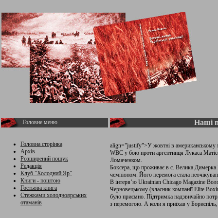
Наші 
Головне меню
Головна сторінка
align="justify">У жовтні в американському 
Архів
WBC у бою проти аргентинця Лукаса Матісс
Розширений пошук
Ломаченком.
Редакція
Боксера, що проживає в с. Велика Димерка Б
Клуб "Холодний Яр"
чемпіоном. Його перемога стала неочікуван
Книги - поштою
В інтерв’ю Ukrainian Chicago Magazine Воло
Гостьова книга
Черновецькому (власник компанії Elite Boxi
Стежками холодноярських
було приємно. Підтримка надзвичайно потрі
отаманів
з перемогою. А коли я приїхав у Бориспіль, п