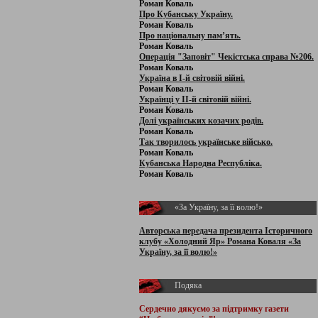
Роман Коваль
Про Кубанську Україну.
Роман Коваль
Про національну пам’ять.
Роман Коваль
Операція "Заповіт" Чекістська справа №206.
Роман Коваль
Україна в І-й світовій війні.
Роман Коваль
Українці у ІІ-й світовій війні.
Роман Коваль
Долі українських козачих родів.
Роман Коваль
Так творилось українське військо.
Роман Коваль
Кубанська Народна Республіка.
Роман Коваль
«За Україну, за її волю!»
Авторська передача президента Історичного
клубу «Холодний Яр» Романа Коваля «За
Україну, за її волю!»
Подяка
Сердечно дякуємо за підтримку
газети