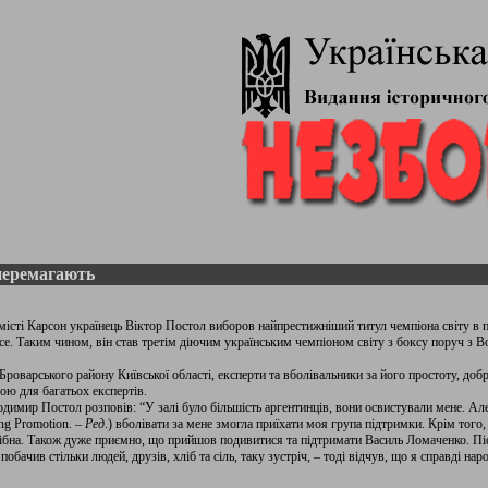
перемагають
місті Карсон українець Віктор Постол виборов найпрестижніший титул чемпіона світу в пе
е. Таким чином, він став третім діючим українським чемпіоном світу з боксу поруч з
роварського району Київської області, експерти та вболівальники за його простоту, доб
ою для багатьох експертів.
димир Постол розповів: “У залі було більшість аргентинців, вони освистували мене. Але 
ng Promotion. –
Ред
.) вболівати за мене змогла приїхати моя група підтримки. Крім того, 
бна. Також дуже приємно, що прийшов подивитися та підтримати Василь Ломаченко. Піс
обачив стільки людей, друзів, хліб та сіль, таку зустріч, – тоді відчув, що я справді на