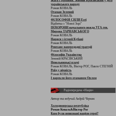
Жага і терпіння. Зеновій Красівський у долі
українського народу
Роман КОВАЛЬ
Отаман Зелений
Роман КОВАЛЬ
ФІЛОСОФІЯ СИЛИ Есеї
Відбитка з "Нової Зорі"
ПОХОРОНИ начального вожда УГА ген.
Мирона ТАРНАВСЬКОГО
Роман КОВАЛЬ
Нариси з історії Кубані
Роман КОВАЛЬ
Ренесанс напередодні трагедії
Роман КОВАЛЬ
Філософія Українства
Зеновій КРАСІВСЬКИЙ
Невольницькі плачі
Роман КОВАЛЬ, Віктор РОГ, Павло СТЕГНІЙ
Рейд у вічність
Роман КОВАЛЬ
І нарекли його отаманом Орлом
Радіопередача «Нація»
Автор та ведучий Андрій Черняк
Холодноярська республіка
Роман Коваль&Віктор Рог
Ким були невизнані нацією герої?