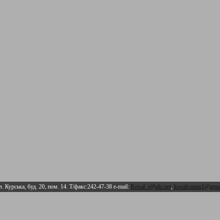
л. Курська, буд. 20, пом. 14. Т/факс:242-47-38 e-mail:
Koval_r@ukr.net
,
kovalroman1@gmai