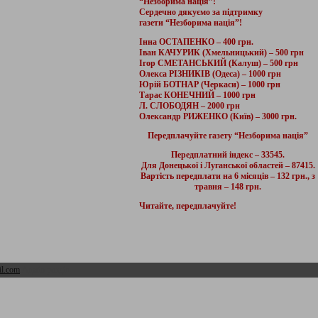
“Незборима нація”!
Сердечно дякуємо за підтримку
газети “Незборима нація”!
Інна ОСТАПЕНКО – 400 грн.
Іван КАЧУРИК (Хмельницький) – 500 грн
Ігор СМЕТАНСЬКИЙ (Калуш) – 500 грн
Олекса РІЗНИКІВ (Одеса) – 1000 грн
Юрій БОТНАР (Черкаси) – 1000 грн
Тарас КОНЕЧНИЙ – 1000 грн
Л. СЛОБОДЯН – 2000 грн
Олександр РИЖЕНКО (Київ) – 3000 грн.
Передплачуйте газету “Незборима нація”
Передплатний індекс – 33545.
Для Донецької і Луганської областей – 87415.
Вартість передплати на 6 місяців – 132 грн., з
травня – 148 грн.
Читайте, передплачуйте!
l.com
Адмін розділ