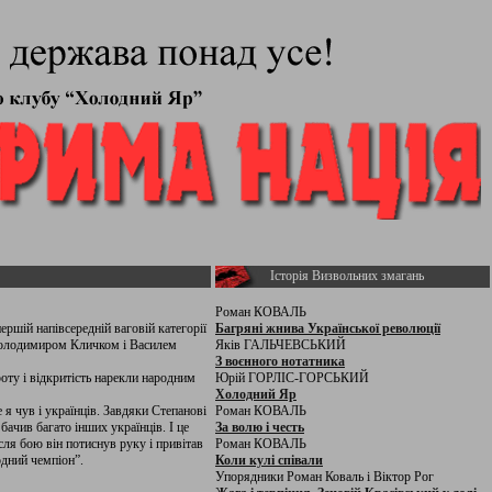
Історія Визвольних змагань
Роман КОВАЛЬ
ршій напівсередній ваговій категорії
Багряні жнива Української революції
 Володимиром Кличком і Василем
Яків ГАЛЬЧЕВСЬКИЙ
З воєнного нотатника
роту і відкритість нарекли народним
Юрій ГОРЛІС-ГОРСЬКИЙ
Холодний Яр
я чув і українців. Завдяки Степанові
Роман КОВАЛЬ
бачив багато інших українців. І це
За волю і честь
ля бою він потиснув руку і привітав
Роман КОВАЛЬ
родний чемпіон”.
Коли кулі співали
Упорядники Роман Коваль і Віктор Рог