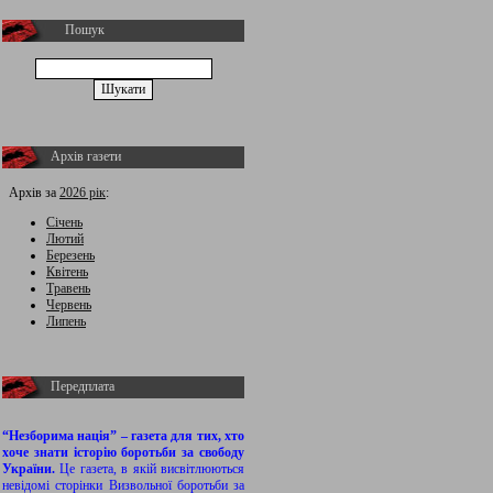
Пошук
Архів газети
Архів за
2026 рік
:
Січень
Лютий
Березень
Квітень
Травень
Червень
Липень
Передплата
“Незборима нація” – газета для тих, хто
хоче знати історію боротьби за свободу
України.
Це газета, в якій висвітлюються
невідомі сторінки Визвольної боротьби за