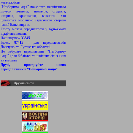
незалежність.
“Незборима нація” може стати неоціненним
другом вчителя, школяра, студента,
історика, краєзнавця, кожного, хто
цікавиться героїчною і трагічною історією
нашої Батьківщини.
Газету можна передплатити у будь-якому
відділенні пошти:
Наш індекс –
33545
Індекс
87415
– для передплатників
Донецької та Луганської областей.
Не забудьте передплатити “Незбориму
нації” і для бібліотек та шкіл тих сіл, з яких
ви вийшли.
Друзі, приєднуйте нових
передплатників “Незборимої нації”.
Дружні сайти