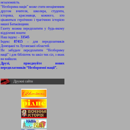
незалежність.
“Незборима нація” може стати неоціненним
другом вчителя, школяра, студента,
історика, краєзнавця, кожного, хто
цікавиться героїчною і трагічною історією
нашої Батьківщини.
Газету можна передплатити у будь-якому
відділенні пошти:
Наш індекс –
33545
Індекс
87415
– для передплатників
Донецької та Луганської областей.
Не забудьте передплатити “Незбориму
нації” і для бібліотек та шкіл тих сіл, з яких
ви вийшли.
Друзі, приєднуйте нових
передплатників “Незборимої нації”.
Дружні сайти