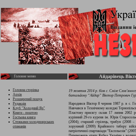
Айдарівець Вікт
Головне меню
Головна сторінка
19 жовтня 2014 р. біля с. Сміле Слов’янос
Архів
батальйону “Айдар” Віктор Петрович Г
Розширений пошук
Редакція
Народився Віктор 8 червня 1987 р. в с. Го
Клуб "Холодний Яр"
Навчався в Технічному коледжі Тернопільсь
Книги - поштою
Пластову присягу склав 17 липня 2002 ро
Гостьова книга
курінний 29-го куреня ім. Юрія Старосольс
Стежками холодноярських
(2004); старший стрілець, трибун (2008 
отаманів
хорунжий (2009) Крайового табору війсь
патріотичної спартакіади “Експльозія” (2005
Переможець етапу Кубка України з водног