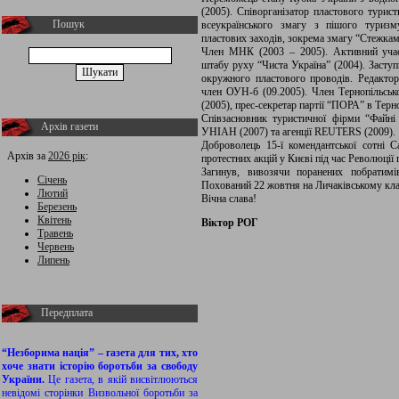
(2005). Співорганізатор пластового турис
Пошук
всеукраїнського змагу з пішого туризм
пластових заходів, зокрема змагу “Стежками
Член МНК (2003 – 2005). Активний учас
штабу руху “Чиста Україна” (2004). Заступ
окружного пластового проводів. Редактор
член ОУН-б (09.2005). Член Тернопільсько
(2005), прес-секретар партії “ПОРА” в Терно
Співзасновник туристичної фірми “Файні
Архів газети
УНІАН (2007) та агенції REUTERS (2009).
Доброволець 15-ї комендантської сотні 
Архів за
2026 рік
:
протестних акцій у Києві під час Революції
Загинув, вивозячи поранених побратимі
Січень
Похований 22 жовтня на Личаківському кла
Лютий
Вічна слава!
Березень
Квітень
Віктор РОГ
Травень
Червень
Липень
Передплата
“Незборима нація” – газета для тих, хто
хоче знати історію боротьби за свободу
України.
Це газета, в якій висвітлюються
невідомі сторінки Визвольної боротьби за