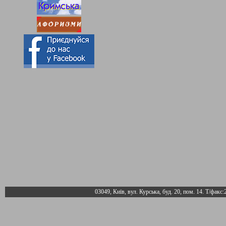
03049, Київ, вул. Курська, буд. 20, пом. 14. Т/факс: