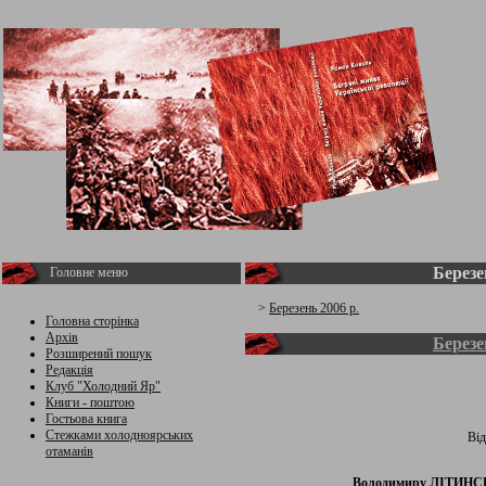
Березе
Головне меню
>
Березень 2006 р.
Головна сторінка
Архів
Березе
Розширений пошук
Редакція
Клуб "Холодний Яр"
Книги - поштою
Гостьова книга
Стежками холодноярських
Від
отаманів
Володимиру ЛІТИНСЬ