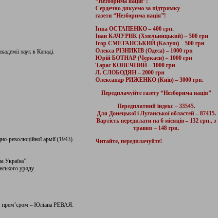
“Незборима нація”!
Сердечно дякуємо за підтримку
газети “Незборима нація”!
Інна ОСТАПЕНКО – 400 грн.
Іван КАЧУРИК (Хмельницький) – 500 грн
Ігор СМЕТАНСЬКИЙ (Калуш) – 500 грн
Олекса РІЗНИКІВ (Одеса) – 1000 грн
кадемії наук в Канаді.
Юрій БОТНАР (Черкаси) – 1000 грн
Тарас КОНЕЧНИЙ – 1000 грн
Л. СЛОБОДЯН – 2000 грн
Олександр РИЖЕНКО (Київ) – 3000 грн.
Передплачуйте газету “Незборима нація”
Передплатний індекс – 33545.
Для Донецької і Луганської областей – 87415.
Вартість передплати на 6 місяців – 132 грн., з
травня – 148 грн.
о-революційної армії (1943).
Читайте, передплачуйте!
а Україна”.
нського уряду.
, прем’єром – Юліана РЕВАЯ.