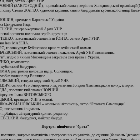
Н, поет, сотник Армії УНР.
РОДНІЙ (ЗАВГОРОДНІЙ), чорноліський отаман, керівник Холодноярської організації (1
ах помер Степан ЖАРКО, художній керівник капели бандуристів кубанської станиці Кані
ОЛОШИН, президент Карпатської України.
ька Центральна Рада.
ЬСЬКИЙ, генерал-хорунжий Армії УНР.
могилі врочисто поховали героїв-крутянців
ТЕНКО, повстанський отаман Іван ҐОНТА, сотник Армії УНР.
аїни Іван МАЗЕПА.
ИС, голова уряду Кубанського краю та кубанський отаман.
ЛЬЧЕВСЬКИЙ, повстанський отаман, полковник Армії УНР, письменник.
тті”, згідно з якими Московщина закріпила свої права в Україні.
СЕНКО, композитор.
 кубанський бандурист.
ОМАХ розгромив половців над р. Солоницею.
розбив поляків під Вінницею.
АЗИЛЬСЬКИЙ, генерал-хорунжий Армії УНР.
ВИЧ, сотник 4-го Запорозького ім. гетьмана Богдана Хмельницького полку, історик.
УРЕДА, повстанський отаман ЧОРНИЙ.
ід Корсунем Івана ВИГОВСЬКОГО.
ИЦЬКИЙ, президент УНР в екзилі.
КУШКА-РОМАНОВСЬКИЙ – козацький літописець, автор “Літопису Самовидця”.
, письменник і видавець.
публіцист, літературний критик, редактор.
ІЄВСЬКИЙ, бандурист, майстер бандур.
Портрет північного “брата”
олітиків, зокрема комуністів і прогресивних соціалістів, до єднання (ба навіть “держав
атнім народом, що у тяжку хвилину завжди прийде на допомогу українцям. Зрозуміло, щ