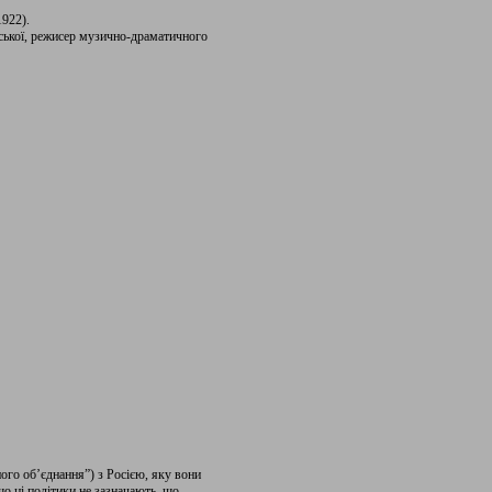
922).
вської, режисер музично-драматичного
ного об’єднання”) з Росією, яку вони
о ці політики не зазначають, що