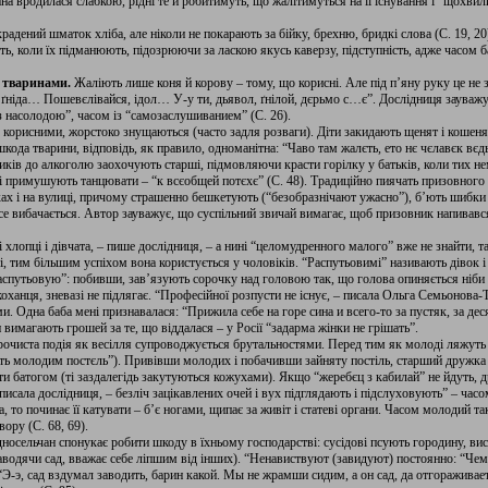
а вродилася слабкою, рідні те й робитимуть, що жалітимуться на її існування і “щохвил
крадений шматок хліба, але ніколи не покарають за бійку, брехню, бридкі слова (С. 19, 20
ять, коли їх підманюють, підозрюючи за ласкою якусь каверзу, підступність, адже часом 
и тваринами.
Жаліють лише коня й корову – тому, що корисні. Але під п’яну руку це не 
о, ґніда… Пошевєлівайся, ідол… У-у ти, дьявол, ґнілой, дєрьмо с…є”. Дослідниця зауважу
з насолодою”, часом із “самозаслушиванием” (С. 26).
корисними, жорстоко знущаються (часто задля розваги). Діти закидають щенят і кошенят 
шкода тварини, відповідь, як правило, одноманітна: “Чаво там жалєть, ето нє чєлавєк вєдь,
ів до алкоголю заохочують старші, підмовляючи красти горілку у батьків, коли тих не
і примушують танцювати – “к всєобщей потєхє” (С. 48). Традиційно пиячать призовного в
х і на вулиці, причому страшенно бешкетують (“безобразнічают ужасно”), б’ють шибки у
е вибачається. Автор зауважує, що суспільний звичай вимагає, щоб призовник напивався
хлопці і дівчата, – пише дослідниця, – а нині “целомудренного малого” вже не знайти, та 
, тим більшим успіхом вона користується у чоловіків. “Распутьовимі” називають дівок і 
спутьовую”: побивши, зав’язують сорочку над головою так, що голова опиняється ніби в 
коханця, зневазі не підлягає. “Професійної розпусти не існує, – писала Ольга Семьонова
. Одна баба мені признавалася: “Прижила себе на горе сина и всего-то за пустяк, за дес
 вимагають грошей за те, що віддалася – у Росії “задарма жінки не грішать”.
рочиста подія як весілля супроводжується брутальностями. Перед тим як молоді ляжуть
еть молодим постєль”). Привівши молодих і побачивши зайняту постіль, старший дружка к
ти батогом (ті заздалегідь закутуються кожухами). Якщо “жеребєц з кабилай” не йдуть, 
исала дослідниця, – безліч зацікавлених очей і вух підглядають і підслуховують” – час
, то починає її катувати – б’є ногами, щипає за живіт і статеві органи. Часом молодий 
вору (С. 68, 69).
носельчан спонукає робити шкоду в їхньому господарстві: сусідові псують городину, вис
й, заводячи сад, вважає себе ліпшим від інших). “Ненавиствуют (завидуют) постоянно: “Че
Э-э, сад вздумал заводить, барин какой. Мы не жрамши сидим, а он сад, да отгораживает