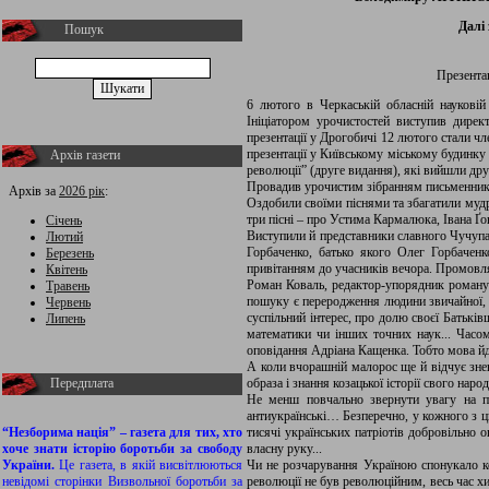
Далі 
Пошук
Презента
6 лютого в Черкаській обласній науковій
Ініціатором урочистостей виступив дирек
презентації у Дрогобичі 12 лютого стали 
презентації у Київському міському будинку 
Архів газети
революції” (друге видання), які вийшли др
Провадив урочистим зібранням письменник 
Архів за
2026 рік
:
Оздобили своїми піснями та збагатили муд
три пісні – про Устима Кармалюка, Івана Ґо
Січень
Виступили й представники славного Чучуп
Лютий
Горбаченко, батько якого Олег Горбачен
Березень
привітанням до учасників вечора. Промовля
Квітень
Роман Коваль, редактор-упорядник роману 
Травень
пошуку є переродження людини звичайної, 
Червень
суспільний інтерес, про долю своєї Батьківщ
Липень
математики чи інших точних наук... Часо
оповідання Адріана Кащенка. Тобто мова йде
А коли вчорашній малорос ще й відчує знев
Передплата
образа і знання козацької історії свого нар
Не менш повчально звернути увагу на при
антиукраїнські… Безперечно, у кожного з ци
“Незборима нація” – газета для тих, хто
тисячі українських патріотів добровільно оп
хоче знати історію боротьби за свободу
власну руку...
України.
Це газета, в якій висвітлюються
Чи не розчарування Україною спонукало ко
невідомі сторінки Визвольної боротьби за
революції не був революційним, весь час хи