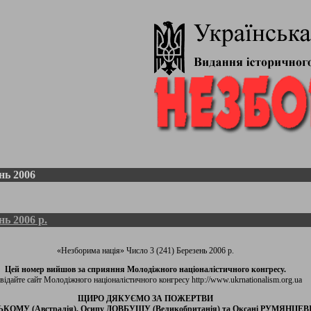
нь 2006
нь 2006 р.
«Незборима нація» Число 3 (241) Березень 2006 р.
Цей номер вийшов за сприяння Молодіжного націоналістичного конгресу.
відайте сайт Молодіжного націоналістичного конгресу http://www.ukrnationalism.org.ua
ЩИРО ДЯКУЄМО ЗА ПОЖЕРТВИ
КОМУ (Австралія), Осипу ДОВБУШУ (Великобританія) та Оксані РУМЯНЦЕВІЙ