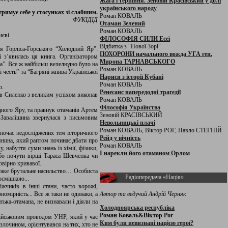
Жага і терпіння. Зеновій Красівський у долі
українського народу
стримує себе у стосунках зі слабшим.
Роман КОВАЛЬ
ФУКІДІД
Отаман Зелений
Роман КОВАЛЬ
иєві
ФІЛОСОФІЯ СИЛИ Есеї
Відбитка з "Нової Зорі"
ія Горліса-Горського “Холодний Яр”.
ПОХОРОНИ начального вожда УГА ген.
 з’явилась ця книга. Організатором
Мирона ТАРНАВСЬКОГО
а”. Все ж найбільш велелюдно було на
Роман КОВАЛЬ
 честь” та “Багряні жнива Української
Нариси з історії Кубані
Роман КОВАЛЬ
о.
Ренесанс напередодні трагедії
ав Силенко з великим успіхом виконав
Роман КОВАЛЬ
Філософія Українства
ного Яру, та правнук отаманів Артем
Зеновій КРАСІВСЬКИЙ
-Завалішина звернулася з письмовим
Невольницькі плачі
Роман КОВАЛЬ, Віктор РОГ, Павло СТЕГНІЙ
дночас недосліджених тем історичного
Рейд у вічність
нина, який раптом починає дбати про
Роман КОВАЛЬ
, набуття суми знань із хімії, фізики,
І нарекли його отаманом Орлом
або почути вірші Тараса Шевченка чи
овірно кривавої.
 таке брутальне насильство… Особиста
Радіопередача «Нація»
посмішкою...
жчиків в інші стани, часто ворожі,
омірність... Все ж таки не одинаки, а
Автор та ведучий Андрій Черняк
атька-отамана, не визнавали і діяли на
Холодноярська республіка
Роман Коваль&Віктор Рог
військовим проводом УНР, який у час
Ким були невизнані нацією герої?
злочином, орієнтувався на тих, хто не