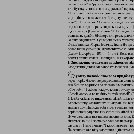
назви “Росія” й “русскіє” не є споконвічн
атрибутику у інших: назва держави й народу
Мене дивують безапеляційні балачки про етн
угро-фінське походження. Засвідчує це і су
вода”). Літописець ХІ століття згадує про м
череміси, югра, карєль, зирянь, самоядь...
від українців (Брайчевський М. Походження 
волиняни, дуліби, білі хорвати, роси, уличі
Велика відмінність і у національних характ
Основ’яненка, Марка Вовчка, Івана Нечуя-Л
психологію українців. Промовистою є і кн
(Санкт-Петербург, 1914. – 146 с.). Вона ви
побут і звичаї селян Рязанщини.
Які харак
1. Зневажливе ставлення до жіноцтва в
народження дівчинки говорять із жалем. Мол
8).
2. Дружину чоловік вважає за придбану р
через поріг. Часом, не розрахувавши сили у
теж більше журиться за поламаним рогачем, 
уб’ю тєбя!” І жінка покірно клала голову н
“Дєтєй жалко, а то нє бить би тєбє живой” (С.
3. Байдужість до виховання дітей.
Діти з
дають печену картоплину чи огірок, які він з
звідти воду. Напихає собі у рота землю, ков
порівнюючи українських сільських дітей із м
Дуже рано дитя навчається лайливих слів. В
тішиться та ще й заохочує далі лаяти матір
слушаєт”. Радіє і матір: “І какой атаман –
До семирічного віку хлопчики й дівчатка вж