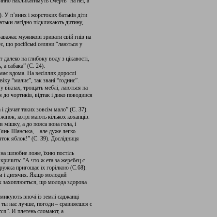
инно накликатимуть смерть” на неї, а
). У п’яних і жорстоких батьків діти
батьки лагідно підкликають дитину,
заважає мужикові зривати свій гнів на
є, що російські селяни “лаються у
далеко на глибоку воду з цікавості,
 а сабака” (С. 24).
має вдома. На весіллях дорослі
іку “малиє”, так звані “ґодниє”.
 вікнах, трощать меблі, лаються на
 до чортиків, відтак і дико поводився
і дівчат таких зовсім мало” (С. 37).
жінок, котрі мають кількох коханців.
мішку, а до пояса вона гола, і
-Тянь-Шанська, – але дуже легко
яток яблок!” (С. 39). Дослідниця
 на шлюбне ложе, їхню постіль
ричить: “А что ж ета за жерєбєц с
дружка пригощає їх горілкою (С.68).
ом і дитячих. Якщо молодий
так захоплюється, що молода здорова
микують вночі із землі саджанці
м ты нас лучше, погоди – сравняешся с
ся”. И плетень сломают, а