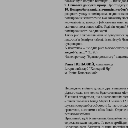
посаженную яблуню вытащат”, – пише дослі
9. Неповага до чужої праці.
Про трудягу го
10. Непередбачуваність вчинків, необов’
розірвати угоду з поміщиком, згідно з якою
поміщика не заплатити за вже виконану ча
несумлінність, шкодити (обпоювати коня, пс
скінчився весь запас хліба. Тоді він мерші
поміщика навіть за одні харчі.
Таких рис в українців мені не доводилося з
лихослів’я (матірна лайка). Іван Нечуй-Ле
цукроварню.
А наостанок – ще одна риса московського н
же доб’ють…”
(С. 95).
Чи не про таку “братню допомогу” віщають 
Ренат ПОЛЬОВИЙ
, краєзнавець
Історичний клуб “Холодний Яр”
м. Ірпінь Київської обл.
Нещодавно вийшло друком друге видання кн
рідного села, яке колись було сотенним міс
У книжці згадується, що в навколишніх ліса
– також ховалася банда Марка Сміяна з 12 о
шукали скорішої своєї смерті, їх часто мож
гранатами, висячими з обох боків. Одягнені
великими чубами.
Присланий, щоб їх виловити, батальйон черво
то десь зникали надовго. Та все ж армійцям 
це розповідали, бандитів, п’яних, пострілял