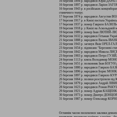
16 березня 1894 р. народився Юрій ДАРАГА
16 березня 1897 р. народився Ларіон ЗАГО
16 березня 1943 р. в російських концтабор
станичного театру.
17 березня 1874 р. народився Августин В
17 березня 1917 р. в Києві постала Українс
17 березня 1937 р. помер Гаврило БАЗИЛ
19 березня 1918 р. у Києві на Аскольдовій 
19 березня 1989 р. помер Іван ЛЮТИЙ-ЛЮ
20 березня 1632 р. народився Гетьман Укр
21 березня 1888 р. народився Василь ІВАН
22 березня 1943 р. загинув Яків ОРЕЛ-ГА
23 березня 1654 р. підписано “Березневі ста
23 березня 1842 р. народився Микола ЛИ
23 березня 1903 р. народився Петро ГУЗІЙ,
24 березня 1113 р. князь Володимир МОН
25 березня 1651 р. полковник Іван БОГУН 
25 березня 1880 р. народився Гаврило Б
25 березня 1896 р. народився Борис МОНКЕ
25 березня 1897 р. народився Гаврило К
26 березня 1664 р. поляки розстріляли п
27 березня 1879 р. народився Андрій ЛІВ
28 березня 1623 р. народився Роман РА
29 березня 1921 р. помер Адріан КАЩЕНКО
30 березня 1973 р. помер Дмитро ДОНЦОВ, 
31 березня 1987 р. помер Олександр КОРН
Останнім часом посилилися заклики деяких п
називають дружньою країною, а росіян – бр