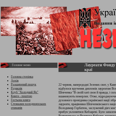
Лауреати Фонду
Головне меню
краї
Головна сторінка
Архів
Розширений пошук
22 червня, напередодні Зелених свят, у Кан
Редакція
відбулося вручення дипломів лауреатам Вс
Клуб "Холодний Яр"
Шевченка “В своїй хаті своя й правда, і сил
Книги - поштою
вшановують померлих. Отже, відроджуючи 
Гостьова книга
духовного провідника української нації зіб
Стежками холодноярських
лауреати, працівники Шевченківського наці
отаманів
Володимир Горбатюк, заслужений діяч мист
прибув уклонитися Кобзареві. Було запален
Всевишнього за Великого Кобзаря, вшанов