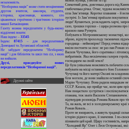
назвах вулиць, узвозів та гір.
незалежність.
Спекотний день, довгенька дорога від Канев
“Незборима нація” може стати неоціненним
глибоченька річка. Отже, чудова можливість
другом вчителя, школяра, студента,
села Зам’ятниця. Коротке плавання – й вели
історика, краєзнавця, кожного, хто
зустрічі. Із Зам’ятниці приїхали покупатися 
цікавиться героїчною і трагічною історією
люди! Купаються, розкладають харчі, запро
нашої Батьківщини.
сало, трошки горілки – і щира розмова про і
Газету можна передплатити у будь-якому
вразило пана Руперта.
відділенні пошти:
Побувати в Мотронинському монастирі, кол
Наш індекс –
33545
зброю, відчути прохолоду таємничих підзем
Індекс
87415
– для передплатників
городища – неймовірно! Перед очима відкр
Донецької та Луганської областей.
вміли постояти за своє: не раз пан Роман 
Не забудьте передплатити “Незбориму
Василя Чучупака, його соратника і літописц
нації” і для бібліотек та шкіл тих сіл, з яких
побратимів. Яка нескінченна галерея героїв
ви вийшли.
господарем на своїй землі!
Друзі, приєднуйте нових
Це була унікальна можливість побачити сел
передплатників “Незборимої нації”.
побувати на місці останнього бою Головног
Чучупаці та його матері Оксані на кладови
біля могили, де вони знайшли останній споч
Дружні сайти
Марію Чучупаку. Вона радила нащадкам не м
СССР. Казала, що прийде час, коли цим прі
Нам пощастило зустрітися і поспілкуватися 
отамана, теж звати Василем Степановичем. В
підтвердив розповідь Романа Коваля про ті
Та, на жаль, не всі в холодноярському краї 
Роман Коваль…
Проте не вмирають, а живуть традиції силь
історію рідного краю, її значення. І по-своє
пізнавати цей край. Щиру гостинність, напр
“Холодний Яр” Олег і Леся Островські, які