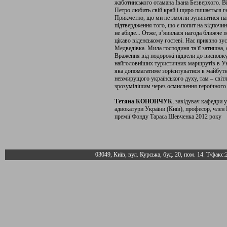
жаботинського отамана Івана Безверхого. В
Петро любить свій край і щиро пишається г
Прикметно, що ми не змогли зупинитися на 
підтвердження того, що є попит на відпочи
не абиде... Отже, з’явилася нагода ближче
цікаво віденському гостеві. Нас приязно зу
Медведівка. Мила господиня та її затишна, 
Враження від подорожі підвели до висновку
найголовніших туристичних маршрутів в Укра
яка допомагатиме зорієнтуватися в майбутн
невмирущого українського духу, там – світ
зрозумілішим через осмислення героїчного
Тетяна КОНОНЧУК
, завідувач кафедри у
адвокатури України (Київ), професор, член 
премії Фонду Тараса Шевченка 2012 року
03049, Київ, вул. Курська, буд. 20, пом. 14. Т/факс: