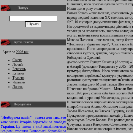
Шевченка, його праправнука по сестрі Кат
Пошук
Ними цього року стали:
Роман Коваль – письменник, краєзнавець, до
народу першої половини ХХ століття, автор
Яр”, 10 сценаріїв документальних фільмів,
Нагороджений за подвижницьку діяльність в
українців за незалежність, зокрема холодно
могил, найменування їхніми іменами вулиць,
Микола Палієнко – письменник, автор багат
Архів газети
“Послання з Чернечої гори”, “Свята пора 
просвітянин. Його нагороджено за популяр
Архів за
2026 рік
:
створення гуртків, центрів, радіо- й телепер
Кобзареві на Одещині;
Січень
доктор магістр Руперт Кльотцл (Австрія) –
Лютий
в Австрії (президент Товариства у 2005 – 2
Березень
культури, благодійник. Його пошановано за 
Квітень
поширення української культури, українськи
Травень
розвиток культурних та наукових зв’язків 
Червень
Лауреати відвідали Музей Тараса Шевченка
Липень
Шевченка по братові Микиті – Миколи Лихо
який 1978 року спалив себе біля могили Коб
кладовищі, в урочищі Монастирок, разом із
Шевченківського національного заповідни
Передплата
співробітником Аллою Яхимович вшанували 
Тараса Шевченка, та Олексія Чуприну, який
Прекрасним продовженням заходів у Шевчен
“Незборима нація” – газета для тих, хто
організував Роман Коваль. Він розповідав 
хоче знати історію боротьби за свободу
Чучупака, а ми з Катериною Соколовою пере
України.
Це газета, в якій висвітлюються
Коваля поставала жива історія в іменах, наз
невідомі сторінки Визвольної боротьби за