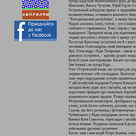
хуторі Буда біля тисячолітнього дуба, де м
Шевченко, Василь Чучупак, Юрій Горліс-Гор
Островський побудував церкву в традиційно
великомученика, останнього кошового Запор
“Холодноярської республіки”, в якому бага
Чудові альтанки, квіти, готель – усе в наці
глибокого і справжнього. Тому і віриш у щирі
відвідувачі. Прекрасні місця для відпочинк
людині зрозуміти і пізнати себе в цьому сує
На хуторі Кресельці зустрілися ми й з коре
чоловіком Олександром, який німецькою м
Яру. Олександр і Лідія Титаренки – також ч
довелося зустрітися, – красиві душею люди,
Були й сумні спостереження. Багато хат порож
Зам’ятниці і на хуторі Буда…
Олег Островський казав, що хутори для укр
людина почуває себе господарем. Колгоспи 
саме через відродження хуторів підніметься
У цій незабутній подорожі Руперта Кльоцтл
нагадала йому рідні ліси і пагорби, що на 
жорстокою правдою про визвольну боротьбу 
вшановують подвиг предків. Руперт піднімав
Мотронинським монастирем, пробирався кріз
утому, хотів багато побачити, розумів, що 
Сказав, що його розповідь і фоторепортаж 
Чубинського у Відні своєрідним звітом пр
Киянка Катя Соколова, перекладач з англійс
почула вперше. Подорож спонукала її до ро
київськими друзями і родичами.
Багато знав і наш водій Петро Билина, чле