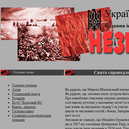
Свято справедли
Головне меню
Головна сторінка
Архів
Як радісно, що Микола Міхновський поверну
Розширений пошук
Як радісно, що земляки тепло зустріли його
Редакція
Про шанобливе ставлення свідчать централь
Клуб "Холодний Яр"
холі школи, куточок у шкільному музеї та 
Книги - поштою
пам’ятник на шкільному подвір’ї за участю 
Гостьова книга
школи та численних гостей з Києва, Запорі
Стежками холодноярських
міст та сіл.
отаманів
Земляків не злякало, що Михайло Грушевськ
що в 1917-му очолював Центральну Раду, н
мало зовсім інше звучання в 1924 році. Пр