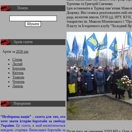
Турченко та Григорій Савченко.
Пошук
Ідея встановити в Турівці пам’ятник Мико
Доценку. Він і взявся реалізовувати свій с
рада, колектив школи, ОУН (д), НРУ, КУН,
товариство ім. Миколи Міхновського і “Про
Пласту та Історичного клубу “Холодний Яр
Архів газети
Архів за
2026 рік
:
Січень
Лютий
Березень
Квітень
Травень
Червень
Липень
Передплата
“Незборима нація” – газета для тих, хто
хоче знати історію боротьби за свободу
України.
Це газета, в якій висвітлюються
невідомі сторінки Визвольної боротьби за
Після того, як священик УПЦ КП о. Олег з