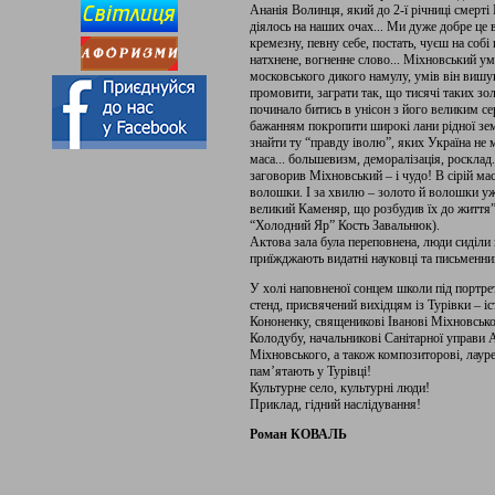
Ананія Волинця, який до 2-ї річниці смерті 
діялось на наших очах... Ми дуже добре це 
кремезну, певну се­бе, постать, чуєш на соб
натхнене, вогненне слово... Міхновський ум
московського дикого намулу, умів він вишук
промовити, заграти так, що тисячі таких зол
починало битись в унісон з його великим се
бажанням покропити широкі лани рідної землі
знайти ту “правду іволю”, яких Україна не м
маса... большевизм, деморалізація, росклад.
заговорив Міхновський – і чудо! В сірій мас
волошки. I за хвилю – золото й волошки уже
великий Каменяр, що розбудив їх до життя
“Холодний Яр” Кость Завальнюк).
Актова зала була переповнена, люди сиділи 
приїжджають видатні науковці та письменни
У холі наповненої сонцем школи під портр
стенд, присвячений вихідцям із Турівки – 
Кононенку, священикові Іванові Міхновськ
Колодубу, начальникові Санітарної управи
Міхновського, а також композиторові, лауре
пам’ятають у Турівці!
Культурне село, культурні люди!
Приклад, гідний наслідування!
Роман КОВАЛЬ