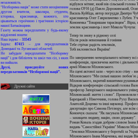
незалежність.
відбувся мітинг, який вів сільський голов
“Незборима нація” може стати неоціненним
голова ОУН (д) Павло Дорожинський, Осип
другом вчителя, школяра, студента,
Василь Куйбіда, автор погруддя Дмитро Чуб
історика, краєзнавця, кожного, хто
краєзнавець Олег Гаврильченко з Лубен. У
цікавиться героїчною і трагічною історією
Кононенка “Товаришам тарасівцям”. Вірш, 
нашої Батьківщини.
земляк краєзнавець і поет Микола Чучупа:
Газету можна передплатити у будь-якому
відділенні пошти:
Тепер ти знову в рідному селі
Наш індекс –
33545
Після років невизнання й гоніння
Індекс
87415
– для передплатників
Тебе стрічає радість земляків,
Донецької та Луганської областей.
Тобі вклоняється Вкраїна!
Не забудьте передплатити “Незбориму
По завершенню меморіального мітингу всі 
нації” і для бібліотек та шкіл тих сіл, з яких
конференція, присвячена життю і діяльності
ви вийшли.
армії Миколи Міхновського.
Друзі, приєднуйте нових
На сцені актової зали – через всю стіну – 
передплатників “Незборимої нації”.
Міхновського “Ми сильні нашою любов’ю д
Міхновського, вкритий вишитими рушника
Відкрив конференцію сільський голова Вал
Дружні сайти
професор Запорізького національного уніве
Міхновський: життя і слово”. Промовляли
Барецький з Німеччини, голова Руху Василь
Анатолій Доценко та інші науковці. Профес
дисертацію про Симона Петлюру, але всім 
Конончук сказала: “Як пасувала Міхновсько
– захищати людину, націю, свою державу”.
Роман Коваль згадав добрим словом Івана К
видань “Самостійної України” Миколи Міхн
“Земляки Міхновського у боротьбі за Украї
Міхновського Івана Марченка, які видав Вік