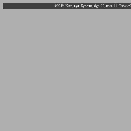
03049, Київ, вул. Курська, буд. 20, пом. 14. Т/факс: