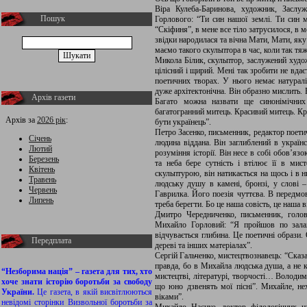
Віра Кулеба-Баринова, художник, Заслу
Пошук
Горлового: “Ти син нашої землі. Ти син м
“Скіфиня”, в мене все тіло затрусилося, в 
звідки народилася та вічна Мати, Мати, як
маємо такого скульптора в час, коли так тяж
Микола Білик, скульптор, заслужений худо
цілісний і щирий. Мені так зробити не вдає
поетичних творах. У нього немає натураліз
дуже архітектонічна. Він образно мислить. 
Архів газети
Багато можна назвати ще синонімічних
багатогранний митець. Красивий митець. Кр
Архів за
2026 рік
:
бути українець”.
Петро Засенко, письменник, редактор поети
Січень
людина віддана. Він заглиблений в україн
Лютий
розуміння історії. Він несе в собі обов’яз
Березень
та неба бере сутність і втілює її в мис
Квітень
скульптурою, він натикається на щось і в 
Травень
людську душу в камені, бронзі, у слові 
Червень
Гаврилка. Його поезія чуттєва. В передмов
Липень
треба берегти. Бо це наша совість, це наша в
Дмитро Чередниченко, письменник, голов
Михайло Горловий: “Я пройшов по зала
відчувається глибина. Це поетичні образи. 
Передплата
дереві та інших матеріалах”.
Сергій Гальченко, мистецтвознавець: “Сказ
правда, бо в Михайла людська душа, а не к
“Незборима нація” – газета для тих, хто
мистецтві, літературі, творчості… Володим
хоче знати історію боротьби за свободу
що юно дзвенять мої пісні”. Михайле, неха
України.
Це газета, в якій висвітлюються
віками”.
невідомі сторінки Визвольної боротьби за