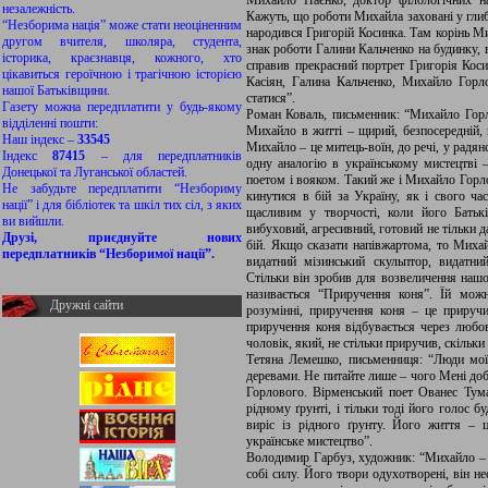
Михайло Наєнко, доктор філологічних на
незалежність.
Кажуть, що роботи Михайла заховані у глиб
“Незборима нація” може стати неоціненним
народився Григорій Косинка. Там корінь М
другом вчителя, школяра, студента,
знак роботи Галини Кальченко на будинку, 
історика, краєзнавця, кожного, хто
справив прекрасний портрет Григорія Коси
цікавиться героїчною і трагічною історією
Касіян, Галина Кальченко, Михайло Гор
нашої Батьківщини.
статися”.
Газету можна передплатити у будь-якому
Роман Коваль, письменник: “Михайло Горл
відділенні пошти:
Михайло в житті – щирий, безпосередній, в
Наш індекс –
33545
Михайло – це митець-воїн, до речі, у радя
Індекс
87415
– для передплатників
одну аналогію в українському мистецтві
Донецької та Луганської областей.
поетом і вояком. Такий же і Михайло Горл
Не забудьте передплатити “Незбориму
кинутися в бій за Україну, як і свого ч
нації” і для бібліотек та шкіл тих сіл, з яких
щасливим у творчості, коли його Батьк
ви вийшли.
вибуховий, агресивний, готовий не тільки д
Друзі, приєднуйте нових
бій. Якщо сказати напівжартома, то Михайл
передплатників “Незборимої нації”.
видатний мізинський скульптор, видатний
Стільки він зробив для возвеличення нашої 
називається “Приручення коня”. Їй мож
Дружні сайти
розумінні, приручення коня – це приручи
приручення коня відбувається через любов
чоловік, який, не стільки приручив, скільк
Тетяна Лемешко, письменниця: “Люди мої
деревами. Не питайте лише – чого Мені доб
Горлового. Вірменський поет Ованес Тум
рідному ґрунті, і тільки тоді його голос 
виріс із рідного ґрунту. Його життя – ц
українське мистецтво”.
Володимир Гарбуз, художник: “Михайло – д
собі силу. Його твори одухотворені, він не