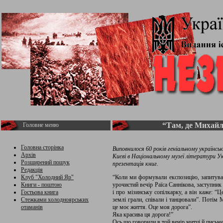
“Там, де Михайл
Головне меню
Головна сторінка
Виповнилося 60 років геніальному українс
Архів
Києві в Національному музеї літератури Ук
Розширений пошук
презентація книг.
Редакція
Клуб "Холодний Яр"
“Коли ми формували експозицію, запитува
Книги - поштою
урочистий вечір Раїса Саннікова, заступни
Гостьова книга
і про мізинську сопілкарку, а він каже: “
Стежками холодноярських
землі грали, співали і танцювали”. Потім 
отаманів
це моє життя. Оце моя дорога”.
Яка красива ця дорога!”
Ось що говорили в той вечір митці й письме