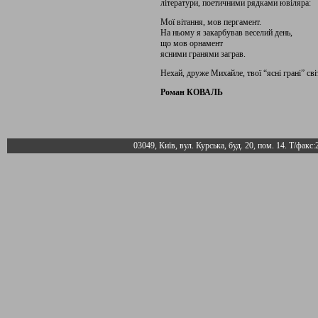
літератури, поетичними рядками ювіляра:
Мої вітання, мов пергамент.
На ньому я закарбував веселий день,
що мов орнамент
ясними гранями заграв.
Нехай, друже Михайле, твої “ясні грані” св
Роман КОВАЛЬ
03049, Київ, вул. Курська, буд. 20, пом. 14. Т/факс: