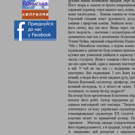
духами наших мізинських предків, бере від
Його твори в камені та бронзі випромінюют
справжні українці, герої нашого часу, воїн
яким тисячі років… Камінь оживає не тіль
Горловий створив пласт духовності, духу,
оживив і приручив камінь. Знайшов мову з 
його свічку, яку він несе. Якщо через тис
його творчість – поетична і скульптурно-о
залишиться пам’ять у космічному безмежжі
Тетяна Чуйко, науковий співробітник Наці
“Ми з Михайлом земляки, а відтак маємо 
іграшками в дитинстві були уламки трипіль
кутики цих уламочків увійшли в характер 
часом і гостроту. Вони є ознакою і його тв
що він один такий, один в нашому мистецтв
в ній. У той же час він і є модерним ск
мистецтво. Він подвижник. І хоч йому вж
вічний, а твори його вічні завдяки духу, ідеї
Василь Корчовий, скульптор, професор, зап
великий молодець, то я нічого не скажу. Т
чоловіком, то помер би від заздрості”.
На вечорі були презентовані й поетична зб
каталог його робіт. Автор передмови до
оцінила мистецький світ ювіляра: “Творч
генетичного зв’язку української скульпту
етнонаціональної скульптури ХХ століт
властиві велич та вражаючий розмір. Н
ліризмом… Мистець завжди усвідомлював, 
його індивідуальності, а й традиції, історії,
А завершимо цей репортаж з національ