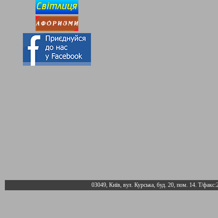
03049, Київ, вул. Курська, буд. 20, пом. 14. Т/факс: