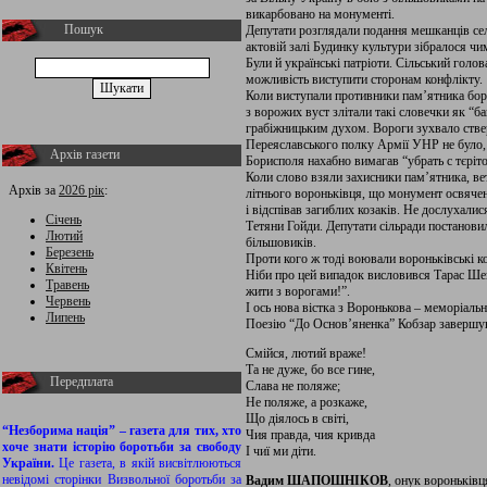
викарбовано на монументі.
Пошук
Депутати розглядали подання мешканців сел
актовій залі Будинку культури зібралося ч
Були й українські патріоти. Сільський голов
можливість виступити сторонам конфлікту.
Коли виступали противники пам’ятника борц
з ворожих вуст злітали такі словечки як “ба
грабіжницьким духом. Вороги зухвало ствер
Переяславського полку Армії УНР не було, а
Архів газети
Борисполя нахабно вимагав “убрать с тєрітор
Коли слово взяли захисники пам’ятника, ве
Архів за
2026 рік
:
літнього вороньківця, що монумент освячен
і відспівав загиблих козаків. Не дослухали
Січень
Тетяни Гойди. Депутати сільради постанови
Лютий
більшовиків.
Березень
Проти кого ж тоді воювали вороньківські к
Квітень
Ніби про цей випадок висловився Тарас Шев
Травень
жити з ворогами!”.
Червень
І ось нова вістка з Воронькова – меморіа
Липень
Поезію “До Основ’яненка” Кобзар завершув
Смійся, лютий враже!
Та не дуже, бо все гине,
Передплата
Слава не поляже;
Не поляже, а розкаже,
Що діялось в світі,
“Незборима нація” – газета для тих, хто
Чия правда, чия кривда
хоче знати історію боротьби за свободу
І чиї ми діти.
України.
Це газета, в якій висвітлюються
невідомі сторінки Визвольної боротьби за
Вадим ШАПОШНІКОВ
, онук вороньків