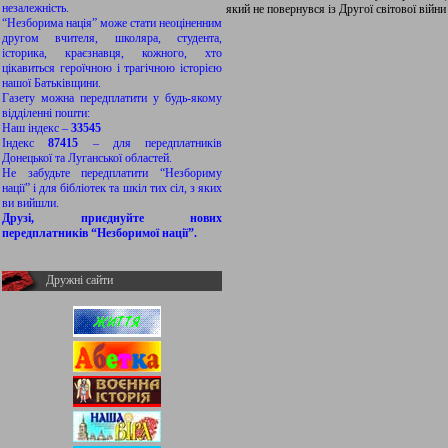
незалежність.
який не повернувся із Другої світової війни
“Незборима нація” може стати неоціненним
другом вчителя, школяра, студента,
історика, краєзнавця, кожного, хто
цікавиться героїчною і трагічною історією
нашої Батьківщини.
Газету можна передплатити у будь-якому
відділенні пошти:
Наш індекс –
33545
Індекс
87415
– для передплатників
Донецької та Луганської областей.
Не забудьте передплатити “Незбориму
нації” і для бібліотек та шкіл тих сіл, з яких
ви вийшли.
Друзі, приєднуйте нових
передплатників “Незборимої нації”.
Дружні сайти