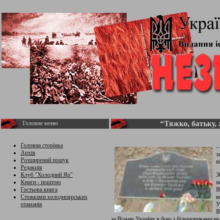
“Тяжко, батьку,
Головне меню
Головна сторінка
–
Архів
з
Розширений пошук
в
Редакція
Клуб "Холодний Яр"
3
Книги - поштою
н
Гостьова книга
В
Стежками холодноярських
в
отаманів
У
В
за Вільну Україну в бою з більшовиками на