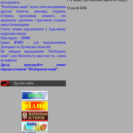
І ту жінку, що чекатиме навіть по смерті.
незалежність.
“Незборима нація” може стати неоціненним
Олексій БИК
другом вчителя, школяра, студента,
історика, краєзнавця, кожного, хто
цікавиться героїчною і трагічною історією
нашої Батьківщини.
Газету можна передплатити у будь-якому
відділенні пошти:
Наш індекс –
33545
Індекс
87415
– для передплатників
Донецької та Луганської областей.
Не забудьте передплатити “Незбориму
нації” і для бібліотек та шкіл тих сіл, з яких
ви вийшли.
Друзі, приєднуйте нових
передплатників “Незборимої нації”.
Дружні сайти