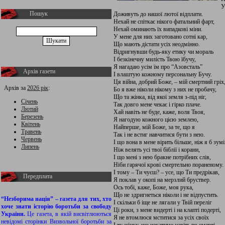
У
Пошук
Доживуть до нашої лютої відплати.
Нехай не спіткає нікого фатальний фарт,
Нехай оминають їх випадкові міни.
У мене для них заготовано сотні кар,
Що мають дістати усіх неодмінно.
Відригнувши будь-яку етику чи мораль
І безкінечну милість Твою їбучу,
Я нагадаю усім їм про “Азовсталь”
Архів газети
І влаштую кожному персональну Бучу.
Ця війна, добрий Боже, – мій смертний гріх
Архів за
2026 рік
:
Бо я вже ніколи нікому з них не пробачу,
Що та жінка, від якої земля з-під ніг,
Січень
Так довго мене чекає і гірко плаче.
Лютий
Хай навіть не буде, каже, воля Твоя,
Березень
Я нагодую кожного цією землею,
Квітень
Найперше, мій Боже, за те, що я
Травень
Так і не встиг навчитися бути з нею.
Червень
І що вона в мене вірить більше, ніж я б зумі
Липень
Ніж велять усі твої біблії і корани,
І що мені з нею бракне потрібних слів,
Ніби гарячої крові смертельно пораненому.
І тому – Ти чуєш? – усе, що Ти предрікав,
Передплата
Я поклав у окопі на мерзлий бруствер.
Ось тобі, каже, Боже, моя рука,
Що не здригнеться ніколи і не відпустить.
“Незборима нація” – газета для тих, хто
І скільки б іще не лягали у Твій переліг
хоче знати історію боротьби за свободу
Ці роки, з мене видерті і на клапті подерті,
України.
Це газета, в якій висвітлюються
Я не втомлюся мститися за усіх своїх
невідомі сторінки Визвольної боротьби за