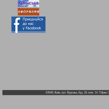
03049, Київ, вул. Курська, буд. 20, пом. 14. Т/факс: