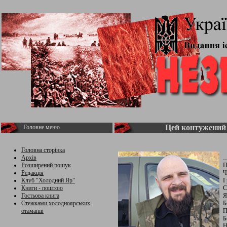
Цей контужений 
Головне меню
Головна сторінка
Архів
…
Розширений пошук
П
Редакція
Ч
Клуб "Холодний Яр"
І
Книги - поштою
С
Гостьова книга
Я
Стежками холодноярських
Б
отаманів
П
Б
Н