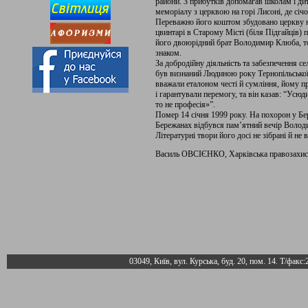
райони. З прибутків допомагав школам і дит
меморіалу з церквою на горі Лисоні, де січо
Переважно його коштом збудовано церкву н
цвинтарі в Старому Місті (біля Підгайців) п
його двоюрідний брат Володимир Клюба, то
знаком.
За добродійну діяльність та забезпечення с
був визнаний Людиною року Тернопільської о
вважали еталоном честі й сумління, йому п
і гарантували перемогу, та він казав: “Ус
то не професія»”.
Помер 14 січня 1999 року. На похорон у Бер
Бережанах відбувся пам’ятний вечір Володи
Літературні твори його досі не зібрані й не в
Василь ОВСІЄНКО, Харківська правозахис
03049, Київ, вул. Курська, буд. 20, пом. 14. Т/факс: