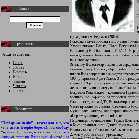
Р
Пошук
п
с
Р
н
1
а
громадянин м. Бережан (2006).
Рокецькі ведуть родовід від Богдана Рокець
Архів газети
Хмельницького. Батько, Юліан Рокецький, 
Володимир Клюба, пішов в УПА, 1946 р. ра
Архів за
2026 рік
:
енкаведистами. Коли скінчилися набої, хлоп
ім’я своєму синові.
Січень
Змалечку Володимир вирізнявся серед одно
Лютий
стражденному. Вчився добре, любив літерату
Березень
школи його запросили викладати літературу 
Квітень
1964 р. призваний до війська, 3,5 р. прослу
Травень
грудні 1969 р. став слухачем підготовчого
Червень
державного університету ім. Івана Франка.
Липень
Богданом Рокетським – краянином і далеки
арештом ще 16-річним за створення організ
Ставши студентом ЛДУ, Володимир перевівс
Часто приїздив до Львова. Стеження з боку 
Передплата
музей Івана Гончара, мав широкі знайомст
літературу самвидаву, вірші колег.
На річницю перепоховання Тараса Шевченка,
“Незборима нація” – газета для тих, хто
в Києві прочитав вірш Данила Кулиняка “Лі
хоче знати історію боротьби за свободу
Влаштувався робітником Київського спеціа
України.
Це газета, в якій висвітлюються
2, жив у робітничому гуртожитку.
невідомі сторінки Визвольної боротьби за