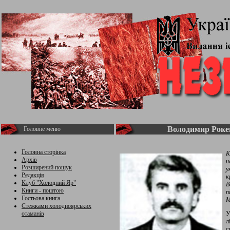
Володимир Роке
Головне меню
Головна сторінка
К
Архів
н
Розширений пошук
у
Редакція
к
Клуб "Холодний Яр"
В
Книги - поштою
п
Гостьова книга
М
Стежками холодноярських
отаманів
У
л
с