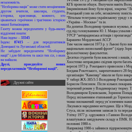
14 січня 1972 р. Рокецький був заарештовани
незалежність.
КГБ провели обшук. Вилучили навіть Волод
“Незборима нація” може стати неоціненним
Інкриміновані йому були вірші, зокрема “Л
другом вчителя, школяра, студента,
Рокецький узяв на себе, незакінчену повіс
історика, краєзнавця, кожного, хто
“Вітальна телеграма українському уряду з 
цікавиться героїчною і трагічною історією
«Україна – Москва»” та ін.
нашої Батьківщини.
На допитах Володимир тримався мужньо, нік
Газету можна передплатити у будь-якому
суд під головуванням Ю. І. Мацка ухвалив в
відділенні пошти:
УРСР “антирадянська агітація і пропаганда”
Наш індекс –
33545
Барашево Мордовської АССР.
Індекс
87415
– для передплатників
Тим часом навесні 1973 р. у Львові було в
Донецької та Луганської областей.
національно-визвольний фронт” (лідер Зоря
Не забудьте передплатити “Незбориму
філологічному факультетах.
нації” і для бібліотек та шкіл тих сіл, з яких
Десятки студентів були виключені з вишів, 
ви вийшли.
Хвостенко неправдиво свідчив проти багать
Друзі, приєднуйте нових
вересні 1973 р. Рокецького привозили з Мор
передплатників “Незборимої нації”.
Богдана Рокетського, заарештованого 28 бе
організацію “Каменяр” ніколи не було викр
У таборі ЖХ-385/3-5 Володимир Рокецький
Дружні сайти
Борисом Пенсоном. Після кількох покарань
тюремний режим у Владимирську тюрму. Та
Володимиром Буковським, Зоряном Попад
Перед звільненням етапований до Тернополя.
тяжко виснажений: перед ув’язненням важив 
Лікувався народними методами. Ще в Морд
Стуса, після звільнення записав їх та пере
Улітку 1977 р. одружився з Ганною Володи
влаштувався завідувачем складу в ПМК. На
половині 1980-х.
Наприкінці 1980-х зайнявся підприємництво