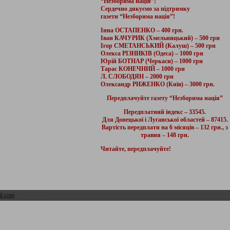
“Незборима нація”!
Сердечно дякуємо за підтримку
газети “Незборима нація”!
Інна ОСТАПЕНКО – 400 грн.
Іван КАЧУРИК (Хмельницький) – 500 грн
Ігор СМЕТАНСЬКИЙ (Калуш) – 500 грн
Олекса РІЗНИКІВ (Одеса) – 1000 грн
Юрій БОТНАР (Черкаси) – 1000 грн
Тарас КОНЕЧНИЙ – 1000 грн
Л. СЛОБОДЯН – 2000 грн
Олександр РИЖЕНКО (Київ) – 3000 грн.
Передплачуйте газету “Незборима нація”
Передплатний індекс – 33545.
Для Донецької і Луганської областей – 87415.
Вартість передплати на 6 місяців – 132 грн., з
травня – 148 грн.
Читайте, передплачуйте!
l.com
Адмін розділ