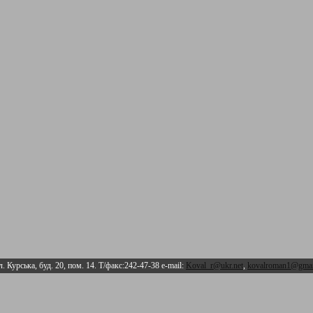
л. Курська, буд. 20, пом. 14. Т/факс:242-47-38 e-mail:
Koval_r@ukr.net
,
kovalroman1@gmai