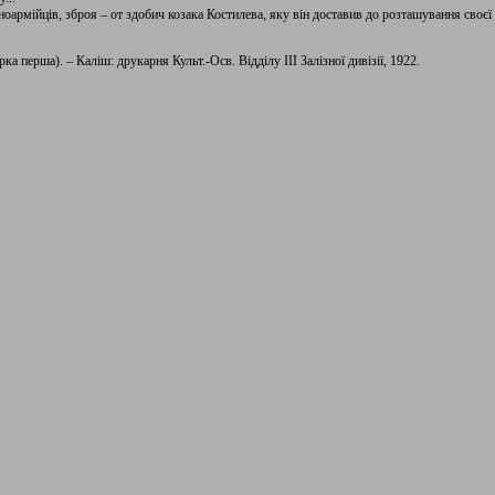
ноармійців, зброя – от здобич козака Костилева, яку він доставив до розташування своєї
а перша). – Каліш: друкарня Культ.-Осв. Відділу ІІІ Залізної дивізії, 1922.