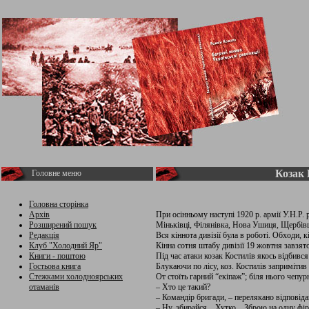
Козак 
Головне меню
Головна сторінка
Архів
При осінньому наступі 1920 р. армії У.Н.Р. 
Розширений пошук
Міньківці, Філянівка, Нова Ушиця, Щербівці, С
Редакція
Вся кіннота дивізії була в роботі. Обходи, кі
Клуб "Холодний Яр"
Кінна сотня штабу дивізії 19 жовтня завзято
Книги - поштою
Під час атаки козак Костилів якось відбився 
Гостьова книга
Блукаючи по лісу, коз. Костилів запримітив 
Стежками холодноярських
Oт стоїть гарний “екіпаж”; біля нього чепу
отаманів
– Хто це такий?
– Командір бригади, – перелякано відповіда
– Ну, збирайся... Хутко... Зброю на одну фіру