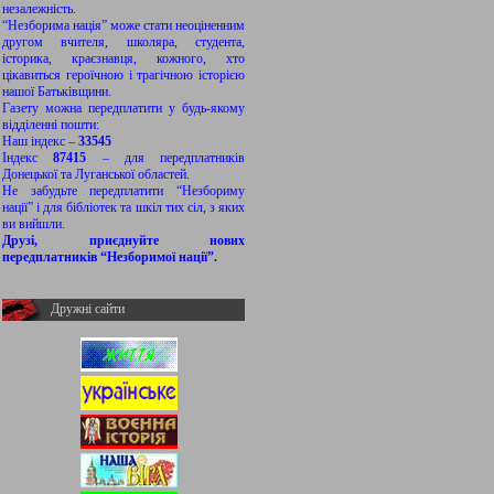
незалежність.
“Незборима нація” може стати неоціненним
другом вчителя, школяра, студента,
історика, краєзнавця, кожного, хто
цікавиться героїчною і трагічною історією
нашої Батьківщини.
Газету можна передплатити у будь-якому
відділенні пошти:
Наш індекс –
33545
Індекс
87415
– для передплатників
Донецької та Луганської областей.
Не забудьте передплатити “Незбориму
нації” і для бібліотек та шкіл тих сіл, з яких
ви вийшли.
Друзі, приєднуйте нових
передплатників “Незборимої нації”.
Дружні сайти