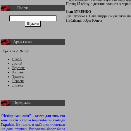
Підвід 15 обозу, з десяток полонених черво
Пошук
Іван ЗУБЕНКО
Дж.:
Зубенко І.
Наші лицарі й мученики (збірк
Публікація Юрія Юзича
Архів газети
Архів за
2026 рік
:
Січень
Лютий
Березень
Квітень
Травень
Червень
Липень
Передплата
“Незборима нація” – газета для тих, хто
хоче знати історію боротьби за свободу
України.
Це газета, в якій висвітлюються
невідомі сторінки Визвольної боротьби за