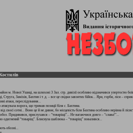
Костилів
район м. Нової Ушиці, на шляхові 3 Зал. стр. дивізії особливо відзначився упертостю бої
труга, Заміхів, Бахтин і т. д. – все це свідки завзятих бійок... Яри, горби, ліси – сприяли
нні атаки, переслідування...
 атакувала ворога, що тримав позиції біля с. Бахтина.
від своєї сотні... Воно це й не дивне, бо місцевість біля Бахтина особливо нерівна й лісис
обоз. Придивився, прислухався – “товаріщі”... Не вагаючися довго – “слава!”...
рно одягнений “товаріщ”. Блиснула шаблюка – “товаріщ” повалився...
ють обозні...
...