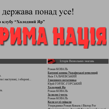
Історія Визвольних змагань
Роман КОВАЛЬ
Багряні жнива Української революції
в.
Яків ГАЛЬЧЕВСЬКИЙ
 і наступові, і обороні...
З воєнного нотатника
Юрій ГОРЛІС-ГОРСЬКИЙ
Холодний Яр
та.
Роман КОВАЛЬ
За волю і честь
Роман КОВАЛЬ
Коли кулі співали
Упорядники Роман Коваль і Віктор Рог