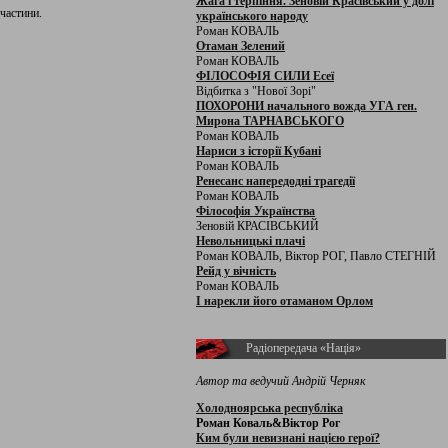
Жага і терпіння. Зеновій Красівський у долі
 частини.
українського народу
Роман КОВАЛЬ
Отаман Зелений
Роман КОВАЛЬ
ФІЛОСОФІЯ СИЛИ Есеї
Відбитка з "Нової Зорі"
ПОХОРОНИ начального вожда УГА ген.
Мирона ТАРНАВСЬКОГО
Роман КОВАЛЬ
Нариси з історії Кубані
Роман КОВАЛЬ
Ренесанс напередодні трагедії
Роман КОВАЛЬ
Філософія Українства
Зеновій КРАСІВСЬКИЙ
Невольницькі плачі
Роман КОВАЛЬ, Віктор РОГ, Павло СТЕГНІЙ
Рейд у вічність
Роман КОВАЛЬ
І нарекли його отаманом Орлом
Радіопередача «Нація»
Автор та ведучий Андрій Черняк
Холодноярська республіка
Роман Коваль&Віктор Рог
Ким були невизнані нацією герої?