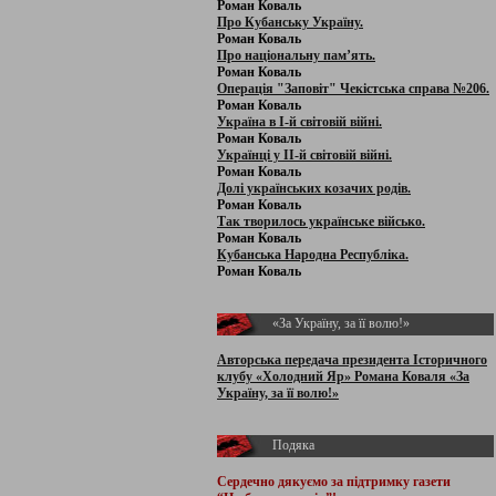
Роман Коваль
Про Кубанську Україну.
Роман Коваль
Про національну пам’ять.
Роман Коваль
Операція "Заповіт" Чекістська справа №206.
Роман Коваль
Україна в І-й світовій війні.
Роман Коваль
Українці у ІІ-й світовій війні.
Роман Коваль
Долі українських козачих родів.
Роман Коваль
Так творилось українське військо.
Роман Коваль
Кубанська Народна Республіка.
Роман Коваль
«За Україну, за її волю!»
Авторська передача президента Історичного
клубу «Холодний Яр» Романа Коваля «За
Україну, за її волю!»
Подяка
Сердечно дякуємо за підтримку
газети