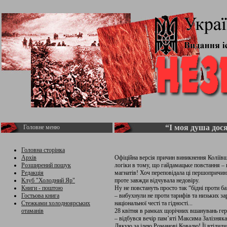
“І моя душа дося
Головне меню
Головна сторінка
Архів
Офіційна версія причин виникнення Коліївщ
Розширений пошук
логіки в тому, що гайдамацьке повстання – 
Редакція
магнатів! Хоч переповідала ці першопричини
Клуб "Холодний Яр"
проте завжди відчувала недовіру.
Книги - поштою
Ну не повстануть просто так “бідні проти б
Гостьова книга
– вибухнули не проти тарифів та низьких за
Стежками холодноярських
національної честі та гідності...
отаманів
28 квітня в рамках щорічних вшанувань геро
– відбувся вечір пам’яті Максима Залізняка
Дякую за ідею Романові Ковалю! Її втілили