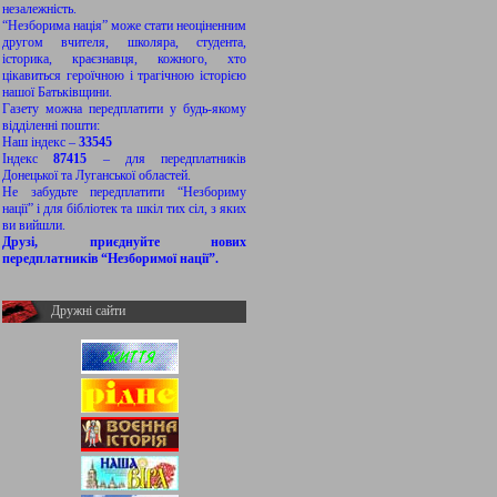
незалежність.
“Незборима нація” може стати неоціненним
другом вчителя, школяра, студента,
історика, краєзнавця, кожного, хто
цікавиться героїчною і трагічною історією
нашої Батьківщини.
Газету можна передплатити у будь-якому
відділенні пошти:
Наш індекс –
33545
Індекс
87415
– для передплатників
Донецької та Луганської областей.
Не забудьте передплатити “Незбориму
нації” і для бібліотек та шкіл тих сіл, з яких
ви вийшли.
Друзі, приєднуйте нових
передплатників “Незборимої нації”.
Дружні сайти