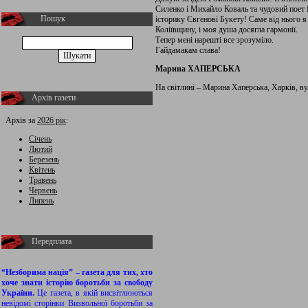
Силенко і Михайло Коваль та чудовий поет
Пошук
історику Євгенові Букету! Саме від нього я
Коліївщину, і моя душа досягла гармонії.
Тепер мені нарешті все зрозуміло.
Гайдамакам слава!
Марина ХАПЕРСЬКА
На світлині – Марина Хаперська, Харків, ву
Архів газети
Архів за
2026 рік
:
Січень
Лютий
Березень
Квітень
Травень
Червень
Липень
Передплата
“Незборима нація” – газета для тих, хто
хоче знати історію боротьби за свободу
України.
Це газета, в якій висвітлюються
невідомі сторінки Визвольної боротьби за