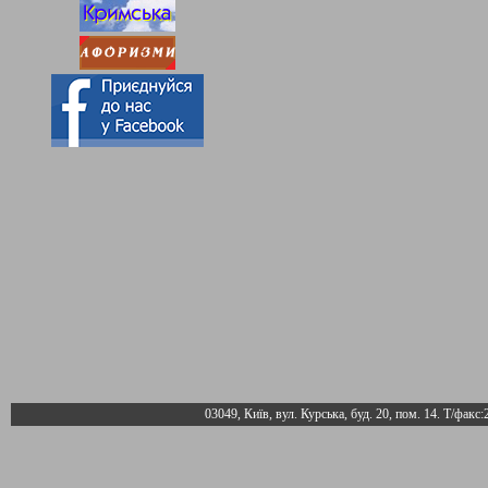
03049, Київ, вул. Курська, буд. 20, пом. 14. Т/факс: