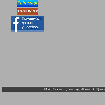
03049, Київ, вул. Курська, буд. 20, пом. 14. Т/факс: