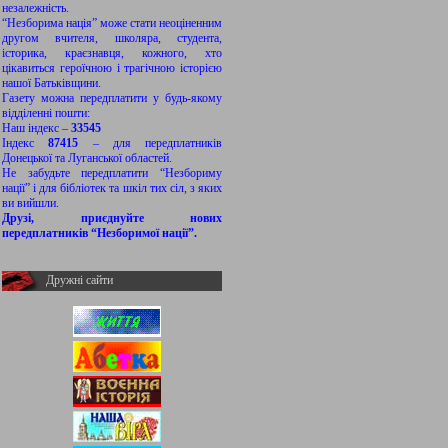
незалежність.
“Незборима нація” може стати неоціненним
другом вчителя, школяра, студента,
історика, краєзнавця, кожного, хто
цікавиться героїчною і трагічною історією
нашої Батьківщини.
Газету можна передплатити у будь-якому
відділенні пошти:
Наш індекс –
33545
Індекс
87415
– для передплатників
Донецької та Луганської областей.
Не забудьте передплатити “Незбориму
нації” і для бібліотек та шкіл тих сіл, з яких
ви вийшли.
Друзі, приєднуйте нових
передплатників “Незборимої нації”.
Дружні сайти