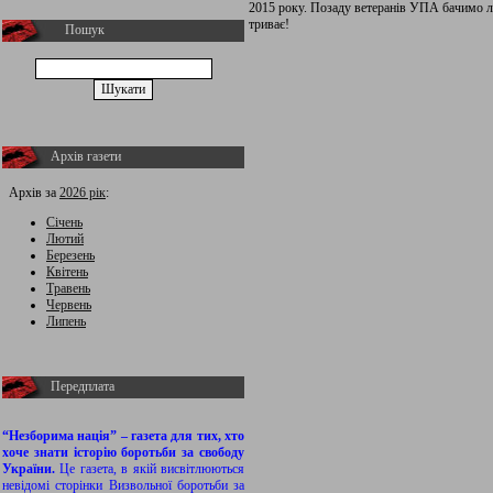
2015 року. Позаду ветеранів УПА бачимо л
триває!
Пошук
Архів газети
Архів за
2026 рік
:
Січень
Лютий
Березень
Квітень
Травень
Червень
Липень
Передплата
“Незборима нація” – газета для тих, хто
хоче знати історію боротьби за свободу
України.
Це газета, в якій висвітлюються
невідомі сторінки Визвольної боротьби за