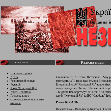
Радісна подія
Головне меню
Головна сторінка
Архів
Станичний УПА Степан Петраш на 92-му роц
Розширений пошук
пригодонька”. І наша пам’ять про Визвольн
Редакція
Історичний клуб “Холодний Яр” щиро вітає
Клуб "Холодний Яр"
гарну передмову Оксані Тебешевській та ус
Книги - поштою
– видання про боротьбу ОУН-УПА за нашу 
Гостьова книга
клубу “Холодний Яр” та ВО “Свобода” Ігор
Стежками холодноярських
Роман КОВАЛЬ
отаманів
На світлинах – Володимир Караташ і Степ