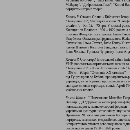
на славне 90-річчя”, “Тиха війна Рената П
Майдану”, “Доброволець Гнат”, “Ключі Вас
портретами героїв творів.
Коваль Р.
Отаман Орлик. / Бібліотека Істор
“Холодний Яр”; Мистецька агенція “Наш фор
століття”. – Кн. 1). –
75
грн
.
У книжці розпов
Київщині та Поліссі в 1920 – 1922 роках, а
отаманів Феодосія Богатиренка, Івана Гайо
Голубенка, Олександра Грудницького, Юліа
Смутненка, Ілька Струка, Іллю Ґонту-Унят
членів Цупкому Капітона Бендрика-Ґанжу,
Івана Чепілка, Грицька Чупринку, Івана Ан
Коваль Р.
Сто історій Визвольної війни: Еп
УНР, повстансько-партизанських загонів та 
“Холодний Яр”. – Київ: Історичний клуб “
– 368 с. – (Серія “Отаманія ХХ століття”. – 
від Гуцульщини до Кубані, про українсько-р
українців, які в боротьбі проти російських
спогадах січових стрільців, вояків Армії У
кубанських козаків.
Роман Коваль.
“Шевченкіана Михайла Гаври
Вінниця: ДП “Державна картографічна фабрик
повнокольорова, повнокольорові форзаци 
української культури шевченкіану, яку на 
Протягом 20 років він увічнював Кобзаря в
портретах, плакетках, медальйонах, листівк
несприятливих умовах революційного підпілл
російської окупації 1919 – 1920 років.