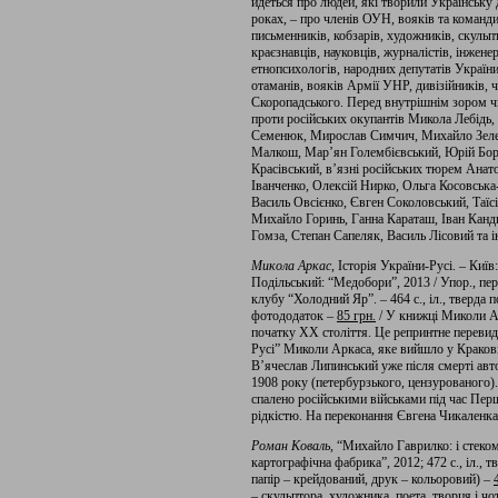
йдеться про людей, які творили Українську 
роках, – про членів ОУН, вояків та команд
письменників, кобзарів, художників, скульпто
краєзнавців, науковців, журналістів, інжене
етнопсихологів, народних депутатів України
отаманів, вояків Армії УНР, дивізійників, 
Скоропадського. Перед внутрішнім зором чи
проти російських окупантів Микола Лебідь,
Семенюк, Мирослав Симчич, Михайло Зеле
Малкош, Мар’ян Голембієвський, Юрій Бор
Красівський, в’язні російських тюрем Анат
Іванченко, Олексій Нирко, Ольга Косовськ
Василь Овсієнко, Євген Соколовський, Таїс
Михайло Горинь, Ганна Караташ, Іван Канди
Гомза, Степан Сапеляк, Василь Лісовий та ін
Микола Аркас
, Історія України-Русі. – Ки
Подільський: “Медобори”, 2013 / Упор., пер
клубу “Холодний Яр”. – 464 с., іл., тверда 
фотододаток –
85 грн.
/ У книжці Миколи Ар
початку ХХ століття. Це репринтне перевида
Русі” Миколи Аркаса, яке вийшло у Кракові
В’ячеслав Липинський уже після смерті авт
1908 року (петербурзького, цензурованого)
спалено російськими військами під час Перш
рідкістю. На переконання Євгена Чикаленка
Роман Коваль,
“Михайло Гаврилко: і стеком
картографічна фабрика”, 2012; 472 с., іл., 
папір – крейдований, друк – кольоровий) –
– скульптора, художника, поета, творця і ч