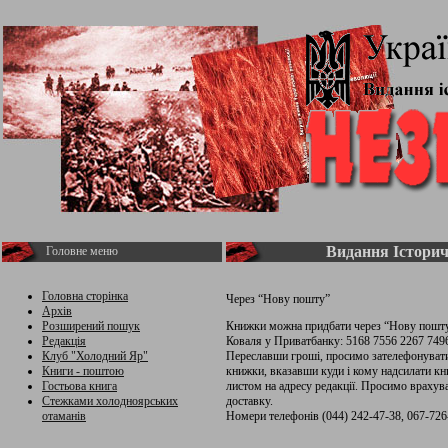
Видання Історич
Головне меню
Головна сторінка
Через “Нову пошту”
Архів
Розширений пошук
Книжки можна придбати через “Нову пошту
Редакція
Коваля у Приватбанку: 5168 7556 2267 749
Клуб "Холодний Яр"
Переславши гроші, просимо зателефонувати 
Книги - поштою
книжки, вказавши куди і кому надсилати к
Гостьова книга
листом на адресу редакції. Просимо враху
Стежками холодноярських
доставку.
отаманів
Номери телефонів (044) 242-47-38, 067-726