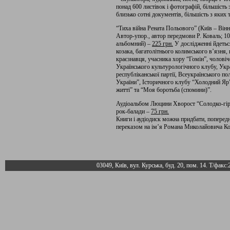
понад 600 листівок і фотографій, більшіст
близько сотні документів, більшість з яких 
“Тиха війна Рената Польового” (Київ – Він
Автор-упор., автор передмови Р. Коваль; 104
альбомний) –
225 грн.
У дослідженні йдетьс
козака, багатолітнього колимського в’язня,
краєзнавця, учасника хору “Гомін”, чолові
Українського культурологічного клубу, Украї
республіканської партії, Всеукраїнського п
України”, Історичного клубу “Холодний Яр”
житті” та “Моя боротьба (спомини)”.
Аудіоальбом Люцини Хворост “Солодко-гірки
рок-балади –
75 грн.
Книги і аудіодиск можна придбати, попере
переказом на ім’я Романа Миколайовича Кова
03049, Київ, вул. Курська, буд. 20, пом. 14. Т/факс: