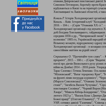
отамана Дніпровської повстанської дивізії З
Симоном Петлюрою, боротьбу проти Красної 
відбуваються в Києві та на території сучасни
Хмельницької та Львівської областей, а також
Коваль Р.
Історія Холодноярської організаці
Коваль. – Київ: Історичний клуб “Холодний
2016. – 104 с. – (Серія “Отаманія ХХ ст.”. –
Холодноярської організації слід шукати в Х
добі Богдана Хмельницького, гайдамацьких 
середини 1850-х рр., “Чигиринській змові” й
волнєніях” 1905-го, Українській народній о
Вільному козацтві, відродженому одразу пі
Холодноярської організації – в козацько-се
самостійним життям на рідній землі”.
Страшенко О
. “Прочитайте тую славу”. – 
пріоритет”, 2015. – 160 с. – (Серія “Видатні 
поезії про діячів Визвольного руху різних е
війни на Донбасі 2014 – 2016 років. Упоря
Тарас Силенко і Тетяна Лемешко. Ось назви 
“Міхновський”, “Ватаг тероризму Крат”, “
на фронті ліпив погруддя курінного”, “Черн
(Маруся Соколовська)”, “Отаману Зеленому
стояв!”, “Загибель Василя Чучупака”, “Сір
повстанцям Соснівки”, “Чорний Ворон (Мик
Хмара”, “Микола Кібець-Бондаренко”, “Ота
лютого 1923 р.”, “Василь Білас і Дмитро Да
Божої пращі!” (Олегові Ольжичу)”, “У лавр
УНР, сотнику дивізії “Галичина”, “Співець