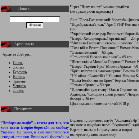
Через “Нову пошту” можна придбати
Пошук
(не враховуючи пересилку)
Яків “Орел-Гальчевський: боротьба і філосо
“Подєбрадський полк” Армії УНР Романа Ко
грн.
“Український календар Визвольної боротьби
“Історія Холодноярської організації” – 25 гр
“Михайло Гаврилко: і стеком, і шаблею” Ро
Архів газети
“Тиха війна Рената Польового” Романа Кова
“Отаман Зелений” – 65 грн.
Архів за
2026 рік
:
“Сто історій Визвольної війни” – 65 грн.
“Шевченкіана Михайла Гаврилка” Романа Ко
Січень
“Історія України-Русі” Миколи Аркаса – 60 
Лютий
“Крізь павутиння змосковщення” Романа Ко
Березень
“100 облич Самостійної України” Романа Ко
Квітень
“Похід Болбочана на Крим” Бориса Монкеви
Травень
“Отаман Орлик” – 50 грн.
Червень
“Прочитайте тую славу” Ольги Страшенко –
Липень
Аудіодиск “Солодко-гіркий романс” Люцини 
балади. – 50 грн.
Ціни вказано станом на лютий 2018 р.
Передплата
Видання Історичного клубу “Холодний Яр”
“Незборима нація” – газета для тих, хто
які можна придбати через “Укрпошту”, зді
хоче знати історію боротьби за свободу
Вартість вказано із врахуванням витрат
України.
Це газета, в якій висвітлюються
на пересилку книг замовнику
невідомі сторінки Визвольної боротьби за