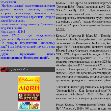
незалежність.
Коваль Р.
Яків Орел-Гальчевський: боротьба
“Незборима нація” може стати неоціненним
“Холодний Яр” / Київ: Історичний клуб “Хо
другом вчителя, школяра, студента,
ХХ ст.” – Кн. 9). – 128 с. – Про полковник
історика, краєзнавця, кожного, хто
подільського отамана Орла. 1922 року Го
цікавиться героїчною і трагічною історією
його керівником повстанського руху Правоб
нашої Батьківщини.
відповіддю є стріл”, – такою була настанова
Газету можна передплатити у будь-якому
який до 1925 року безкомпромісно боровся з
відділенні пошти:
62 грн.
Наш індекс –
33545
Індекс
87415
– для передплатників
Коваль Р., Моренець В., Юзич Ю.
, “Подєбра
Донецької та Луганської областей.
січових стрільців, Богданівського та Гордієн
Не забудьте передплатити “Незбориму
Запорозької, 2-ї Волинської, 3-ї Залізної, 4-ї
нації” і для бібліотек та шкіл тих сіл, з яких
Армії УНР, Галицької армії, Вільного козац
ви вийшли.
Юхима Божка, Окремого чорноморського коша
Друзі, приєднуйте нових
УВО, ОУН, Карпатської Січі та дивізії “Гал
передплатників “Незборимої нації”.
Яр”, “Український пріоритет”, 2017. – 376 с.
першому томі енциклопедії вміщено 325 біо
збройних формацій 1-ї половини ХХ ст. – ст
академії в Подєбрадах (ЧСР, 1922 – 1932) – 
Дружні сайти
академії. Серед них було чимало творців ук
композиторів, музикантів, акторів, журналіс
державних, громадських і театральних діячі
“Український календар Визвольної боротьби”
“Холодний Яр”. – Київ: Історичний клуб “
спілка ім. Юрія Липи”. – 2017. – 200 с. – (С
календар дат життя творців української куль
Роман Коваль,
“Отаман Зелений” (Київ – К
Яр”, “Аксіома”, 2016 / 464 с., іл., тверда п