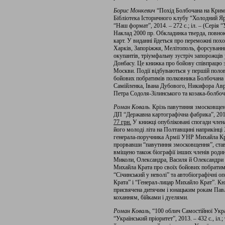
Борис Монкевич
“Похід Болбочана на Крим”
Бібліотека Історичного клубу “Холодний Яр
“Наш формат”, 2014. – 272 с.; іл. – (Серія 
Наклад 2000 пр. Обкладинка тверда, повнок
карт. У виданні йдеться про переможні пох
Харків, Запоріжжя, Мелітополь, форсуванн
окупантів, тріумфальну зустріч запорожців 
Донбасу. Це книжка про бойову співпрацю з
Москви. Події відбуваються у першій полов
бойових побратимів полковника Болбочана 
Самійленка, Івана Дубового, Никифора Авр
Петра Содоля-Зілинського та козака-болбо
Роман Коваль.
Крізь павутиння змосковщенн
ДП “Державна картографічна фабрика”, 2013
77 грн.
У книжці опубліковані спогади члена
його молоді літа на Полтавщині наприкінці 
генерала-поручника Армії УНР Михайла Кра
прорвавши “павутиння змосковщення”, став
вміщено також біографії інших членів родин
Миколи, Олександра, Василя й Олександри П
Михайла Крата про своїх бойових побратимі
“Січинський у неволі” та автобіографічні 
Крата” і “Генерал-лицар Михайло Крат”. Кни
присвячена дитячим і юнацьким рокам Пав
коханням, бійками і дуелями.
Роман Коваль
, “100 облич Самостійної Укр
“Український пріоритет”, 2013. – 432 с., іл