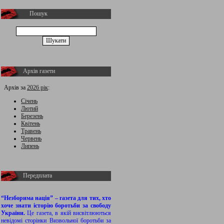
Пошук
Архів газети
Архів за
2026 рік
:
Січень
Лютий
Березень
Квітень
Травень
Червень
Липень
Передплата
“Незборима нація” – газета для тих, хто
хоче знати історію боротьби за свободу
України.
Це газета, в якій висвітлюються
невідомі сторінки Визвольної боротьби за