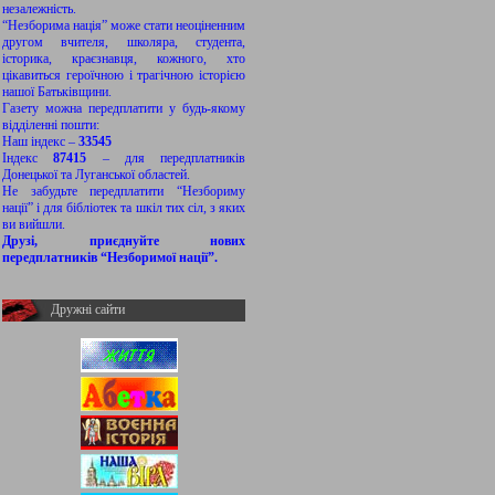
незалежність.
“Незборима нація” може стати неоціненним
другом вчителя, школяра, студента,
історика, краєзнавця, кожного, хто
цікавиться героїчною і трагічною історією
нашої Батьківщини.
Газету можна передплатити у будь-якому
відділенні пошти:
Наш індекс –
33545
Індекс
87415
– для передплатників
Донецької та Луганської областей.
Не забудьте передплатити “Незбориму
нації” і для бібліотек та шкіл тих сіл, з яких
ви вийшли.
Друзі, приєднуйте нових
передплатників “Незборимої нації”.
Дружні сайти