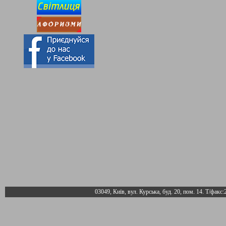
03049, Київ, вул. Курська, буд. 20, пом. 14. Т/факс: