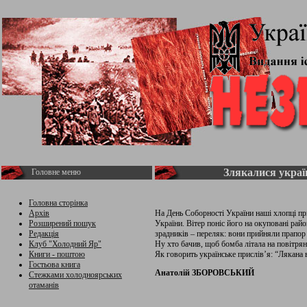
Злякалися украї
Головне меню
Головна сторінка
Архів
На День Соборності України наші хлопці п
Розширений пошук
України. Вітер поніс його на окуповані райо
Редакція
зрадників – переляк: вони прийняли прапор
Клуб "Холодний Яр"
Ну хто бачив, щоб бомба літала на повітрян
Книги - поштою
Як говорить українське прислів’я: “Лякана 
Гостьова книга
Анатолій ЗБОРОВСЬКИЙ
Стежками холодноярських
отаманів