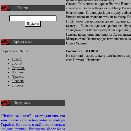
Отаман Товмацького куреня Дмитро Вовк п
Пошук
слава” (сл. Віктора Подороги). Отець Васил
благословив 11 кандидатів до вступу у віль
Ритуал посвяти провели отаман та писар Ко
П. Дяченко. Завершилося свято чудовим ко
культури, Звенигородського районного буд
“Гайдамаки” зі Шполи (художній керівник Д
Гелетко представив виставку своїх козацьки
Минула слава Звенигородського вільного ко
Архів газети
Слава Україні!
Архів за
2026 рік
:
Ростислав ЛИТВИН
На світлині – автор макету пам’ятного зна
Січень
села Наталія Шевченко.
Лютий
Березень
Квітень
Травень
Червень
Липень
Передплата
“Незборима нація” – газета для тих, хто
хоче знати історію боротьби за свободу
України.
Це газета, в якій висвітлюються
невідомі сторінки Визвольної боротьби за