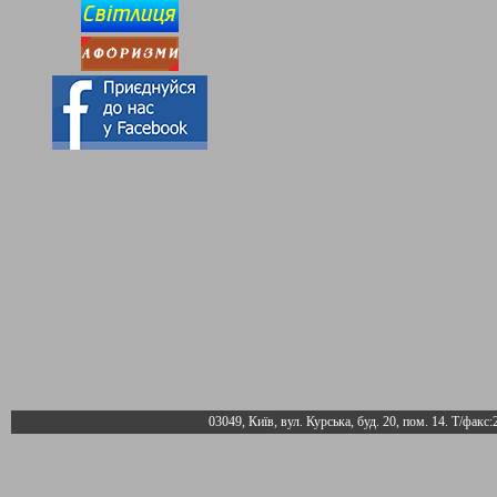
03049, Київ, вул. Курська, буд. 20, пом. 14. Т/факс: