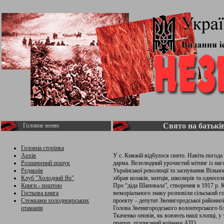
Свято на батьк
Головне меню
Головна сторінка
Архів
У с. Княжій відбулося свято. Навіть погода 
Розширений пошук
дарма. Велелюдний урочистий мітинг із наг
Редакція
Української революції та заснування Вільно
Клуб "Холодний Яр"
зібрав козаків, митців, школярів та односель
Книги - поштою
Про “діда Шаповала”, створення в 1917 р. К
Гостьова книга
меморіального знаку розповіли сільський 
Стежками холодноярських
проекту – депутат Звенигородської районно
отаманів
Голова Звенигородського волонтерського бл
Ткаченко оповів, як воюють наші хлопці, у 
прапор, підписаний воїнами АТО.