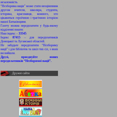
незалежність.
“Незборима нація” може стати неоціненним
другом вчителя, школяра, студента,
історика, краєзнавця, кожного, хто
цікавиться героїчною і трагічною історією
нашої Батьківщини.
Газету можна передплатити у будь-якому
відділенні пошти:
Наш індекс –
33545
Індекс
87415
– для передплатників
Донецької та Луганської областей.
Не забудьте передплатити “Незбориму
нації” і для бібліотек та шкіл тих сіл, з яких
ви вийшли.
Друзі, приєднуйте нових
передплатників “Незборимої нації”.
Дружні сайти