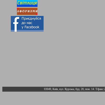
03049, Київ, вул. Курська, буд. 20, пом. 14. Т/факс: