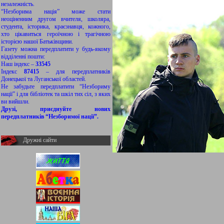
незалежність.
“Незборима нація” може стати
неоціненним другом вчителя, школяра,
студента, історика, краєзнавця, кожного,
хто цікавиться героїчною і трагічною
історією нашої Батьківщини.
Газету можна передплатити у будь-якому
відділенні пошти:
Наш індекс –
33545
Індекс
87415
– для передплатників
Донецької та Луганської областей.
Не забудьте передплатити “Незбориму
нації” і для бібліотек та шкіл тих сіл, з яких
ви вийшли.
Друзі, приєднуйте нових
передплатників “Незборимої нації”.
Дружні сайти