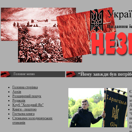
“Йому завжди був потріб
Головне меню
Головна сторінка
Архів
Є
Розширений пошук
ч
Редакція
х
Клуб "Холодний Яр"
Д
Книги - поштою
з
Гостьова книга
“
Стежками холодноярських
ш
отаманів
с
В
ч