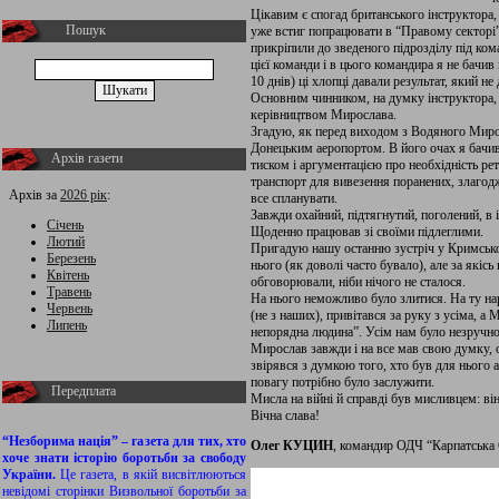
Цікавим є спогад британського інструктора, 
Пошук
уже встиг попрацювати в “Правому секторі”
прикріпили до зведеного підрозділу під ко
цієї команди і в цього командира я не бачив
10 днів) ці хлопці давали результат, який не
Основним чинником, на думку інструктора, 
керівництвом Мирослава.
Згадую, як перед виходом з Водяного Мирос
Донецьким аеропортом. В його очах я бачив:
Архів газети
тиском і аргументацією про необхідність ре
транспорт для вивезення поранених, злагод
Архів за
2026 рік
:
все спланувати.
Завжди охайний, підтягнутий, поголений, в і
Січень
Щоденно працював зі своїми підлеглими.
Лютий
Пригадую нашу останню зустріч у Кримськом
Березень
нього (як доволі часто бувало), але за якіс
Квітень
обговорювали, ніби нічого не сталося.
Травень
На нього неможливо було злитися. На ту на
Червень
(не з наших), привітався за руку з усіма, а
Липень
непорядна людина”. Усім нам було незручно,
Мирослав завжди і на все мав свою думку, о
звірявся з думкою того, хто був для нього 
повагу потрібно було заслужити.
Передплата
Мисла на війні й справді був мисливцем: ві
Вічна слава!
“Незборима нація” – газета для тих, хто
Олег КУЦИН
, командир ОДЧ “Карпатська 
хоче знати історію боротьби за свободу
України.
Це газета, в якій висвітлюються
невідомі сторінки Визвольної боротьби за